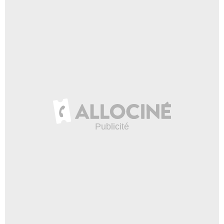
2:58
Les meilleurs films de 1980
selon les spectateurs
33 035 vues
-
Il y a 12 ans
2:38
Les sabres laser dans Star
Wars
131 415 vues
-
Il y a 11 ans
2:23
Les planètes de Star Wars
sur lesquelles on n'a pas
envie d'habiter
31 759 vues
-
Il y a 11 ans
2:29