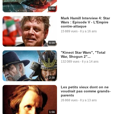
6:49
Mark Hamill Interview 4: Star
Wars : Episode V - L'Empire
contre-attaque
15 889 vues
-
Il y a 16 ans
8:09
"Kinect Star Wars", "Total
War, Shogun 2"...
132 089 vues
-
Il y a 14 ans
2:30
Les petits vieux dont on ne
voudrait pas comme grands-
parents
26 868 vues
-
Il y a 13 ans
1:56