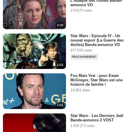
L'Attaque des clones Bande-
Tueurs en séries - Vendredi
annonce VO
27 novembre 2009
174 577 vues
22 891 vues
-
Il y a 16 ans
2:20
5:05
Star Wars : Episode IV - Un
nouvel espoir (La Guerre des
Les n°2 meilleurs que les n°1
étoiles) Bande-annonce VO
63 816 vues
-
Il y a 13 ans
577 515 vues
PROCHAINEMENT
1:55
2:18
Fou Mais Vrai : pour Ewan
McGregor, Star Wars est une
La Minute du lundi 29
histoire de famille !
Octobre 2007
14 352 vues
81 749 vues
-
Il y a 18 ans
1:01
5:26
Star Wars - Les Derniers Jedi
Bande-annonce 2 VOST
Les vers géants
1 428 271 vues
24 932 vues
-
Il y a 13 ans