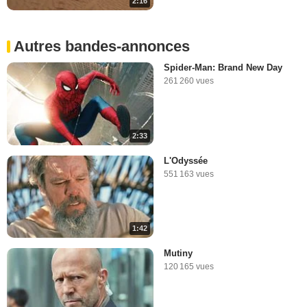
2:16
3:15
Autres bandes-annonces
Vendredi 28 mai 2010
706 026 vues
-
Il y a 16 ans
Spider-Man: Brand New Day
261 260 vues
5:45
2:33
Lundi 23 août 2010
341 192 vues
-
Il y a 15 ans
L'Odyssée
551 163 vues
5:54
1:42
Vendredi 23 septembre 2011
138 803 vues
-
Il y a 14 ans
Mutiny
120 165 vues
4:50