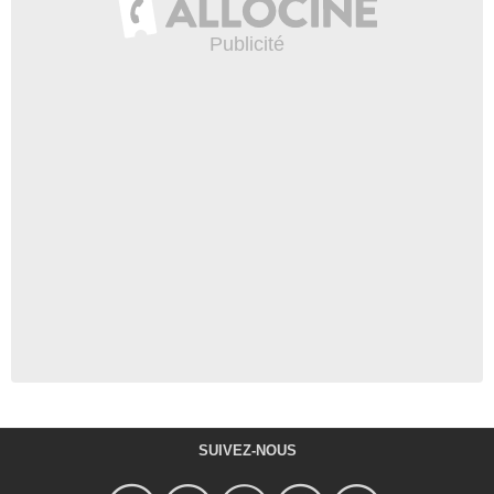
qu'on est vraiment contents
de retrouver
356 073 vues
-
Il y a 11 ans
1:53
Star Wars Battlefront -
bande-annonce E3 2015
3 590 vues
-
Il y a 11 ans
2:27
Star Wars Battlefront - Walker
Assault on Hoth
1 937 vues
-
Il y a 11 ans
5:17
Regardez les 6 Star Wars
SUIVEZ-NOUS
d'un seul coup !
17 514 vues
-
Il y a 11 ans