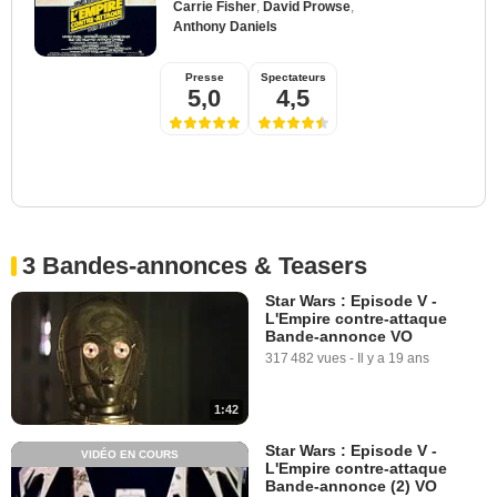
Carrie Fisher
,
David Prowse
,
Anthony Daniels
Presse
Spectateurs
5,0
4,5
3 Bandes-annonces & Teasers
Star Wars : Episode V -
L'Empire contre-attaque
Bande-annonce VO
317 482 vues
-
Il y a 19 ans
1:42
Star Wars : Episode V -
VIDÉO EN COURS
L'Empire contre-attaque
Bande-annonce (2) VO