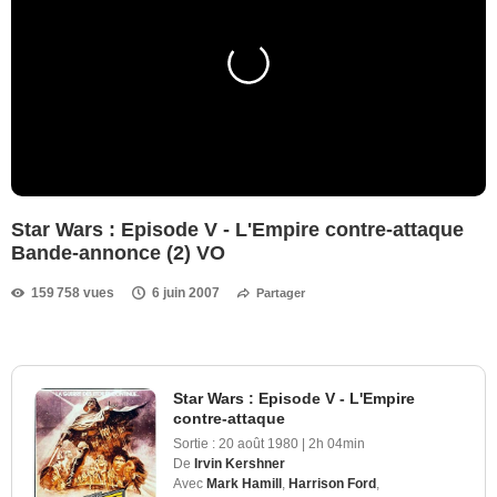
Star Wars : Episode V - L'Empire contre-attaque
Bande-annonce (2) VO
159 758 vues
6 juin 2007
Partager
Star Wars : Episode V - L'Empire
contre-attaque
Sortie :
20 août 1980
|
2h 04min
De
Irvin Kershner
Avec
Mark Hamill
,
Harrison Ford
,