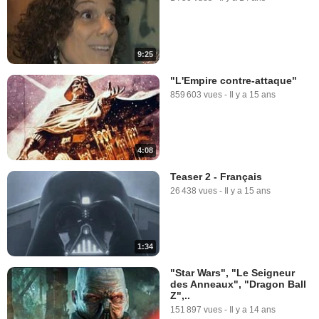
9:25
"L'Empire contre-attaque"
859 603 vues
-
Il y a 15 ans
4:08
Teaser 2 - Français
26 438 vues
-
Il y a 15 ans
1:34
"Star Wars", "Le Seigneur
des Anneaux", "Dragon Ball
Z",..
151 897 vues
-
Il y a 14 ans