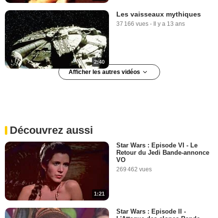
Les vaisseaux mythiques
37 166 vues
-
Il y a 13 ans
2:40
Afficher les autres vidéos
La Minute du jeudi 18
octobre 2007
147 218 vues
-
Il y a 18 ans
Découvrez aussi
9:33
Star Wars : Episode VI - Le
Retour du Jedi Bande-annonce
Les déclarations d'amour
VO
38 141 vues
-
Il y a 13 ans
269 462 vues
1:21
3:04
Star Wars : Episode II -