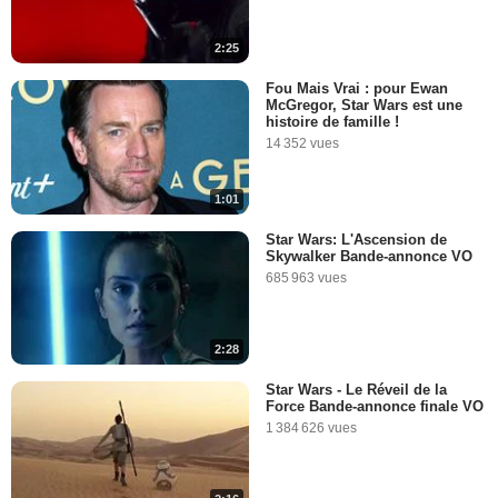
2:25
2:17
Fou Mais Vrai : pour Ewan
McGregor, Star Wars est une
"Star Wars : Episode V -
histoire de famille !
L'Empire contre-attaque"
14 352 vues
42 934 vues
-
Il y a 17 ans
1:01
3:26
Star Wars: L'Ascension de
Skywalker Bande-annonce VO
Les personnages verts
685 963 vues
52 234 vues
-
Il y a 13 ans
2:28
2:42
Star Wars - Le Réveil de la
Force Bande-annonce finale VO
Les voix de Francis Lax
1 384 626 vues
28 867 vues
-
Il y a 13 ans