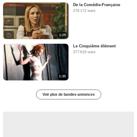
71 123 vues
-
Il y a 12 ans
De la Comédie-Française
276 172 vues
3:11
1:29
Les petits robots
29 611 vues
-
Il y a 12 ans
Le Cinquième élément
377 616 vues
2:44
1:30
Storm ton booty ! Storm ton
booty !
40 613 vues
-
Il y a 12 ans
Voir plus de bandes-annonces
6:47
Expo "Star Wars Identities" :
la visite en vidéo
21 522 vues
-
Il y a 12 ans