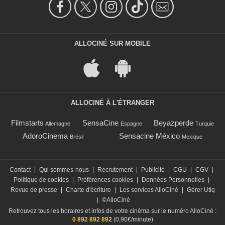
2:43
Les films qui ont bercé votre
ALLOCINÉ SUR MOBILE
enfance si vous avez grandi
dans les années 80
82 709 vues
-
Il y a 11 ans
2:11
ALLOCINÉ À L'ÉTRANGER
True Detective : le générique
façon Star Wars
Filmstarts
SensaCine
Beyazperde
Allemagne
Espagne
Turquie
4 589 vues
-
Il y a 10 ans
AdoroCinema
Sensacine México
Brésil
Mexique
1:37
Contact
|
Qui sommes-nous
|
Recrutement
|
Publicité
|
CGU
|
CGV
|
L'Empire contre-attaque : la
Politique de cookies
|
Préférences cookies
|
Données Personnelles
|
bande-annonce façon
Revue de presse
|
Charte d'écriture
|
Les services AlloCiné
|
Gérer Utiq
épisode 7
|
©AlloCiné
25 153 vues
-
Il y a 10 ans
Retrouvez tous les horaires et infos de votre cinéma sur le numéro AlloCiné :
0 892 892 892
(0,90€/minute)