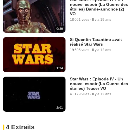
nouvel espoir (La Guerre des
étoiles) Bande-annonce (2)
VO
18 051 vues
-
Il y a 19 ans
0:30
Si Quentin Tarantino avait
réalisé Star Wars
19 595 vues
-
Il y a 12 ans
1:34
Star Wars : Episode IV - Un
nouvel espoir (La Guerre des
étoiles) Teaser VO
41 179 vues
-
Il y a 12 ans
2:01
4 Extraits