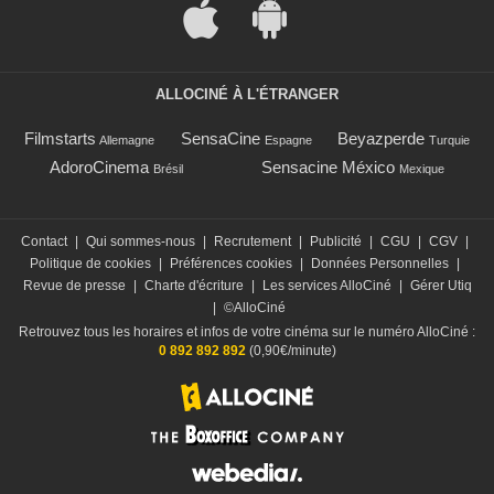
nouvel espoir
107 907 vues
-
Il y a 10 ans
3:18
ALLOCINÉ À L'ÉTRANGER
Star Wars chante Stayin'
Alive des Bee Gees !
Filmstarts
SensaCine
Beyazperde
Allemagne
Espagne
Turquie
13 684 vues
-
Il y a 10 ans
AdoroCinema
Sensacine México
Brésil
Mexique
0:56
Contact
|
Qui sommes-nous
|
Recrutement
|
Publicité
|
CGU
|
CGV
|
Dennis Muren : rencontre
Politique de cookies
|
Préférences cookies
|
Données Personnelles
|
avec une légende des effets
Revue de presse
|
Charte d'écriture
|
Les services AlloCiné
|
Gérer Utiq
spéciaux
|
©AlloCiné
1 232 vues
-
Il y a 10 ans
Retrouvez tous les horaires et infos de votre cinéma sur le numéro AlloCiné :
0 892 892 892
(0,90€/minute)
8:13
Comment raconter Star Wars
- Un Nouvel Espoir avec des
peluches ?
1 917 vues
-
Il y a 10 ans