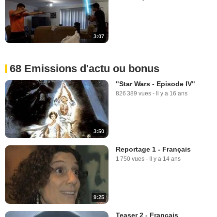
3:07
68 Emissions d'actu ou bonus
"Star Wars - Episode IV"
826 389 vues
-
Il y a 16 ans
3:50
Reportage 1 - Français
1 750 vues
-
Il y a 14 ans
9:25
Teaser 2 - Français