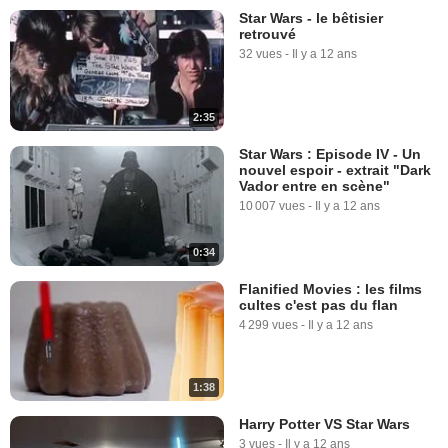
Star Wars - le bêtisier
retrouvé
32 vues
-
Il y a 12 ans
2:35
Star Wars : Episode IV - Un
nouvel espoir - extrait "Dark
Vador entre en scène"
10 007 vues
-
Il y a 12 ans
0:34
Flanified Movies : les films
cultes c'est pas du flan
4 299 vues
-
Il y a 12 ans
1:38
Harry Potter VS Star Wars
3 vues
-
Il y a 12 ans