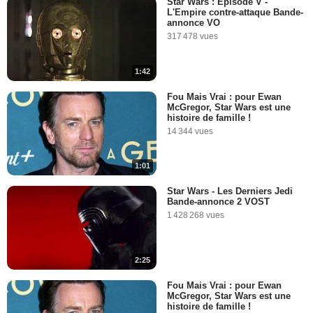
Star Wars : Episode V -
L'Empire contre-attaque Bande-
Vendredi 23 septembre 2011
annonce VO
317 478 vues
138 803 vues
-
Il y a 14 ans
1:42
4:50
Fou Mais Vrai : pour Ewan
McGregor, Star Wars est une
"Star Wars" : le tout premier
histoire de famille !
teaser !
14 344 vues
30 494 vues
-
Il y a 12 ans
1:01
3:17
Star Wars - Les Derniers Jedi
Bande-annonce 2 VOST
Storm ton booty ! Storm ton
1 428 268 vues
booty !
40 613 vues
-
Il y a 12 ans
2:25
6:47
Fou Mais Vrai : pour Ewan
McGregor, Star Wars est une
Expo "Star Wars Identities" :
histoire de famille !