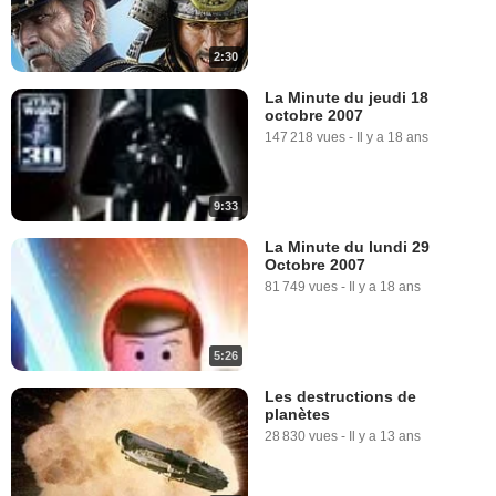
2:30
La Minute du jeudi 18
octobre 2007
147 218 vues
-
Il y a 18 ans
9:33
La Minute du lundi 29
Octobre 2007
81 749 vues
-
Il y a 18 ans
5:26
Les destructions de
planètes
28 830 vues
-
Il y a 13 ans