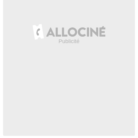
9 632 vues
-
Il y a 10 ans
2:36
Les entrées en scène
mémorables
43 553 vues
-
Il y a 10 ans
2:27
Les raisons pour lesquelles
on aimerait être Han Solo
39 428 vues
-
Il y a 10 ans
2:40
"Star Wars Identities" :
l'exposition
26 506 vues
-
Il y a 12 ans