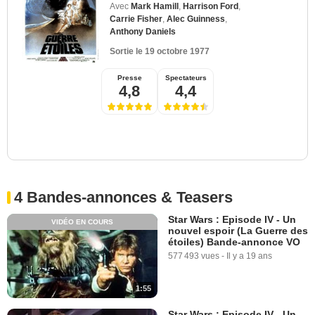
Avec
Mark Hamill
,
Harrison Ford
,
Carrie Fisher
,
Alec Guinness
,
Anthony Daniels
Sortie le
19 octobre 1977
Presse
Spectateurs
4,8
4,4
4 Bandes-annonces & Teasers
Star Wars : Episode IV - Un
VIDÉO EN COURS
nouvel espoir (La Guerre des
étoiles) Bande-annonce VO
577 493 vues
-
Il y a 19 ans
1:55
Star Wars : Episode IV - Un