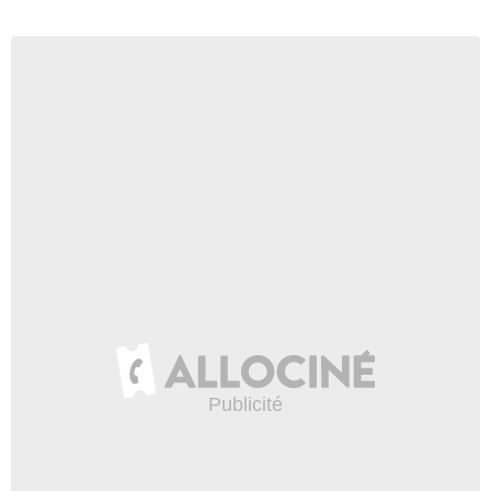
0:57
Chewbacca arrêté par la
police en Ukraine
5 822 vues
-
Il y a 10 ans
1:00
Star Wars Battlefront : la
bande-annonce finale
7 103 vues
-
Il y a 10 ans
2:20
Tous les meurtres de Dark
Vador dans la trilogie
originale
19 233 vues
-
Il y a 10 ans
1:23