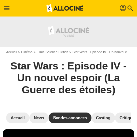
profil
menu
search
Accueil
Cinéma
Films Science Fiction
Star Wars : Episode IV - Un nouvel espoir (La Guerre des étoiles)
Star Wars : Episode IV -
Un nouvel espoir (La
Guerre des étoiles)
Accueil
News
Bandes-annonces
Casting
Critiques