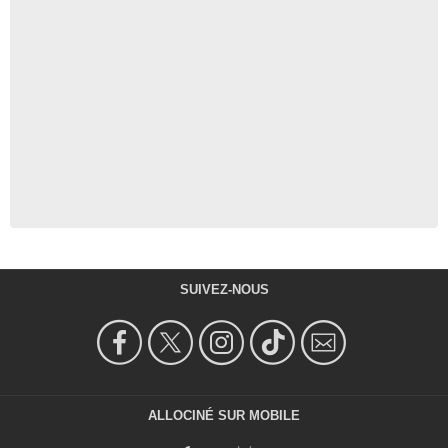
Jouets Star Wars - Les
publicités de 1977
4 273 vues
-
Il y a 10 ans
3:05
Toutes les victimes de Luke
Skywalker en une vidéo
21 358 vues
-
Il y a 10 ans
2:13
L'hommage à Star Wars
SUIVEZ-NOUS
pendant les American Music
Awards 2015
3 234 vues
-
Il y a 10 ans
2:39
Aviez-vous remarqué ? Star
ALLOCINÉ SUR MOBILE
Wars - Episode IV : un