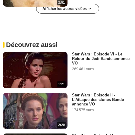
2:51
Afficher les autres vidéos
La Minute du lundi 26
octobre 2009
17 787 vues
-
Il y a 16 ans
Découvrez aussi
5:29
Star Wars : Episode VI - Le
Retour du Jedi Bande-annonce
Lundi 23 août 2010
VO
269 461 vues
341 192 vues
-
Il y a 15 ans
1:21
5:54
Star Wars : Episode II -
L'Attaque des clones Bande-
Jeudi 30 septembre 2010
annonce VO
174 575 vues
24 995 vues
-
Il y a 15 ans
2:20
4:04