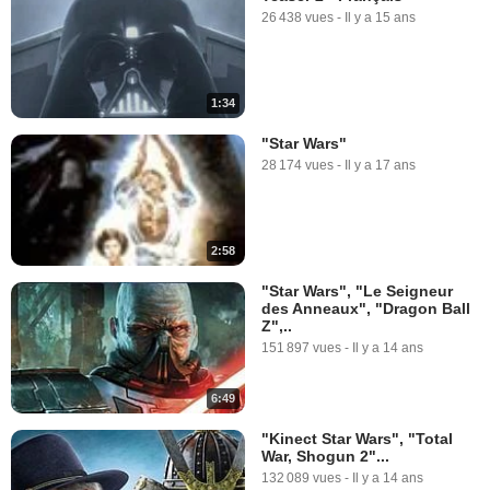
26 438 vues
-
Il y a 15 ans
1:34
"Star Wars"
28 174 vues
-
Il y a 17 ans
2:58
"Star Wars", "Le Seigneur
des Anneaux", "Dragon Ball
Z",..
151 897 vues
-
Il y a 14 ans
6:49
"Kinect Star Wars", "Total
War, Shogun 2"...
132 089 vues
-
Il y a 14 ans