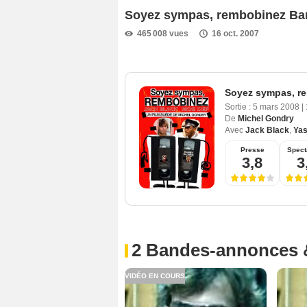
Soyez sympas, rembobinez B
465 008 vues
16 oct. 2007
Soyez sympas, r
Sortie :
5 mars 2008
|
De
Michel Gondry
Avec
Jack Black
,
Yas
Presse
Spect
3,8
3
2 Bandes-annonces 
VIDÉO EN COURS