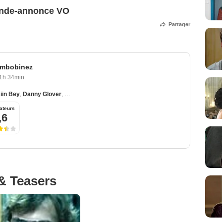
ande-annonce VO
Partager
embobinez
1h 34min
iin Bey
,
Danny Glover
,
Mia Farrow
,
Melonie Diaz
ateurs
,6
& Teasers