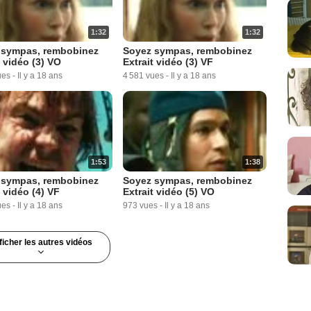
1:32
1:32
 sympas, rembobinez
Soyez sympas, rembobinez
t vidéo (3) VO
Extrait vidéo (3) VF
ues
-
Il y a 18 ans
4 581 vues
-
Il y a 18 ans
1:53
1:38
 sympas, rembobinez
Soyez sympas, rembobinez
t vidéo (4) VF
Extrait vidéo (5) VO
ues
-
Il y a 18 ans
973 vues
-
Il y a 18 ans
ficher les autres vidéos