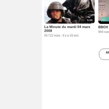
5:59
La Minute du mardi 04 mars
BBOX 
2008
994 vue
65 722 vues
-
Il y a 18 ans
Af
3:41
Aviez-vous remarqué ? Soyez
sympa rembobinez
6 490 vues
-
Il y a 8 ans