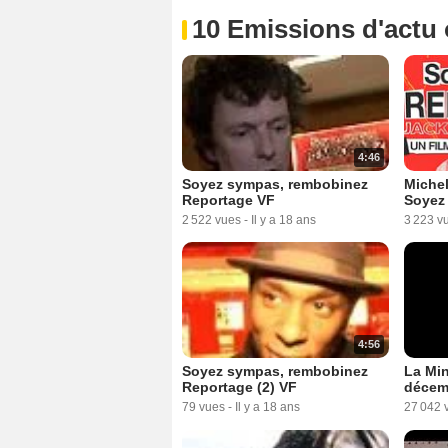
10 Emissions d'actu
1:38
Soyez sympas, rembobinez
Soyez
Extrait vidéo (5) VF
Extrai
1 828 vues
-
Il y a 18 ans
623 vue
4:46
Soyez sympas, rembobinez
Michel
Reportage VF
Soyez
2 522 vues
-
Il y a 18 ans
3 223 v
1:24
Soyez sympas, rembobinez
Soyez
Extrait vidéo (7) VO
Extrai
728 vues
-
Il y a 18 ans
1 209 v
4:56
Soyez sympas, rembobinez
La Min
Reportage (2) VF
décem
79 vues
-
Il y a 18 ans
27 042 