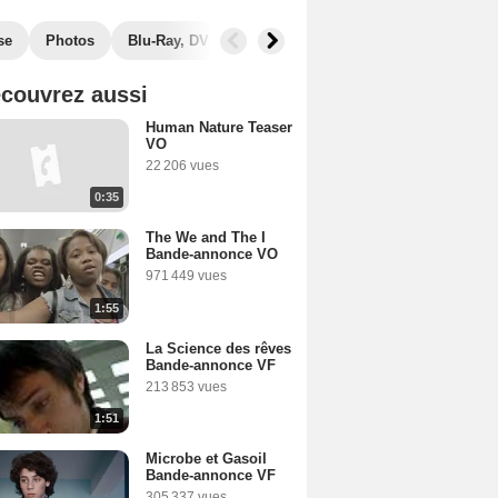
se
Photos
Blu-Ray, DVD
Secrets de tournage
Box Office
couvrez aussi
Human Nature Teaser
VO
22 206 vues
0:35
The We and The I
Bande-annonce VO
971 449 vues
1:55
La Science des rêves
Bande-annonce VF
213 853 vues
1:51
Microbe et Gasoil
Bande-annonce VF
305 337 vues