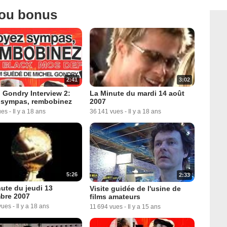
 ou bonus
1:29
1:29
 sympas, rembobinez
Soyez sympas, rembobinez
t vidéo (6) VO
Extrait vidéo (6) VF
s
-
Il y a 18 ans
1 203 vues
-
Il y a 18 ans
3:02
2:41
La Minute du mardi 14 août
 Gondry Interview 2:
2007
 sympas, rembobinez
36 141 vues
-
Il y a 18 ans
ues
-
Il y a 18 ans
1:24
 sympas, rembobinez
t vidéo (7) VF
ues
-
Il y a 18 ans
5:26
2:33
ute du jeudi 13
Visite guidée de l'usine de
bre 2007
films amateurs
vues
-
Il y a 18 ans
11 694 vues
-
Il y a 15 ans