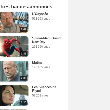
tres bandes-annonces
L'Odyssée
551 163 vues
1:42
Spider-Man: Brand
New Day
261 260 vues
2:33
Mutiny
120 165 vues
2:00
Les Silences de
Riyad
59 201 vues
1:20