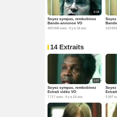
2:16
Soyez sympas, rembobinez
Soyez
Bande-annonce VO
Bande
465 008 vues
-
Il y a 18 ans
103 693
14 Extraits
1:03
Soyez sympas, rembobinez
Soyez
Extrait vidéo VO
Extrai
7 717 vues
-
Il y a 18 ans
5 397 v