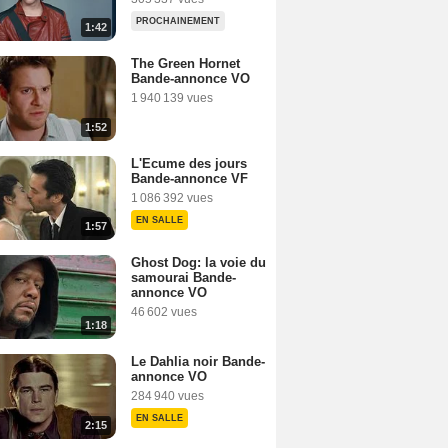
PROCHAINEMENT
1:42
The Green Hornet
Bande-annonce VO
1 940 139 vues
1:52
L'Ecume des jours
Bande-annonce VF
1 086 392 vues
EN SALLE
1:57
Ghost Dog: la voie du
samourai Bande-
annonce VO
46 602 vues
1:18
Le Dahlia noir Bande-
annonce VO
284 940 vues
EN SALLE
2:15