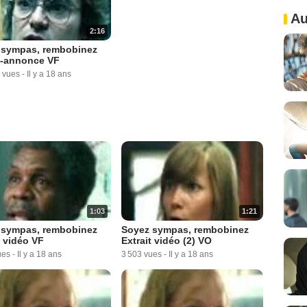
Au
2:16
 sympas, rembobinez
-annonce VF
 vues
-
Il y a 18 ans
1:03
1:21
 sympas, rembobinez
Soyez sympas, rembobinez
t vidéo VF
Extrait vidéo (2) VO
ues
-
Il y a 18 ans
3 503 vues
-
Il y a 18 ans