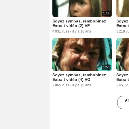
1:19
Soyez sympas, rembobinez
Soyez
Extrait vidéo (2) VF
Extrai
4 031 vues
-
Il y a 18 ans
3 218 v
1:50
Soyez sympas, rembobinez
Soyez
Extrait vidéo (4) VO
Extrai
2 865 vues
-
Il y a 18 ans
3 451 v
Af