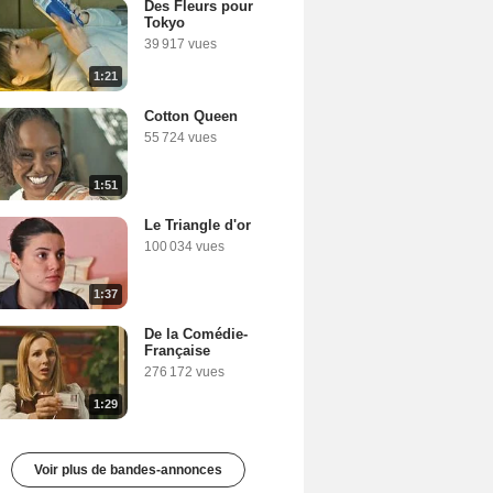
Des Fleurs pour
Tokyo
39 917 vues
1:21
Cotton Queen
55 724 vues
1:51
Le Triangle d'or
100 034 vues
1:37
De la Comédie-
Française
276 172 vues
1:29
Voir plus de bandes-annonces