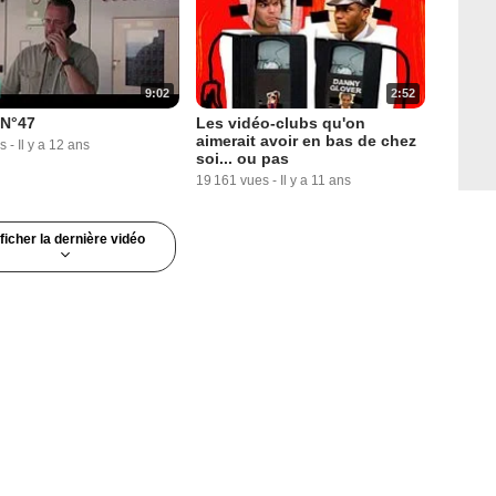
9:02
2:52
N°47
Les vidéo-clubs qu'on
aimerait avoir en bas de chez
s
-
Il y a 12 ans
soi... ou pas
19 161 vues
-
Il y a 11 ans
ficher la dernière vidéo