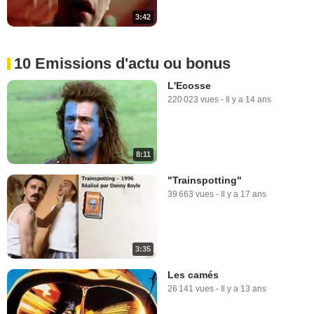
3:42
10 Emissions d'actu ou bonus
L'Ecosse
220 023 vues
-
Il y a 14 ans
8:11
"Trainspotting"
39 663 vues
-
Il y a 17 ans
3:35
Les camés
26 141 vues
-
Il y a 13 ans