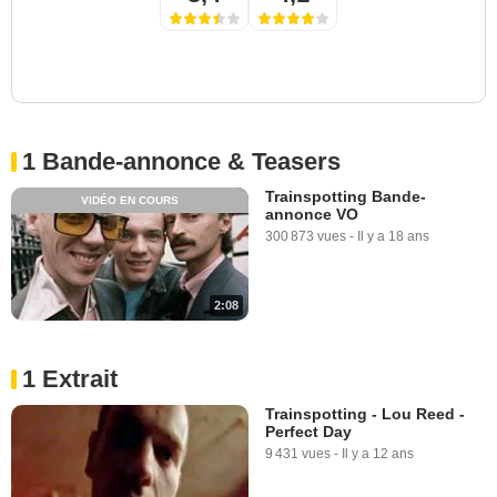
1 Bande-annonce & Teasers
Trainspotting Bande-
VIDÉO EN COURS
annonce VO
300 873 vues
-
Il y a 18 ans
2:08
1 Extrait
Trainspotting - Lou Reed -
Perfect Day
9 431 vues
-
Il y a 12 ans