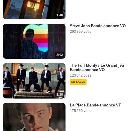
1:46
Steve Jobs Bande-annonce VO
203 799 vues
2:02
The Full Monty / Le Grand jeu
Bande-annonce VO
123 642 vues
EN SALLE
1:28
La Plage Bande-annonce VF
175 860 vues