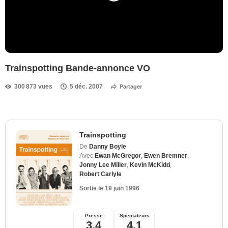
Trainspotting Bande-annonce VO
300 873 vues
5 déc. 2007
Partager
Trainspotting
De
Danny Boyle
Avec
Ewan McGregor
,
Ewen Bremner
,
Jonny Lee Miller
,
Kevin McKidd
,
Robert Carlyle
Sortie le
19 juin 1996
Presse
Spectateurs
3,4
4,1