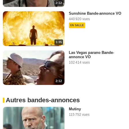
2:12
Sunshine Bande-annonce VO
440 920 vues
EN SALLE
1:35
Las Vegas parano Bande-
annonce VO
102 414 vues
2:12
Autres bandes-annonces
Mutiny
115 752 vues