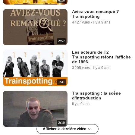
4:18
Aviez-vous remarqué ?
Trainspotting
4 427 vues
-
Il y a 9 ans
2:57
Les acteurs de T2
Trainspotting refont l'affiche
de 1996
3 205 vues
-
Il y a 9 ans
1:41
Trainspotting : la scène
d'introduction
Il y a 9 ans
2:10
Afficher la dernière vidéo