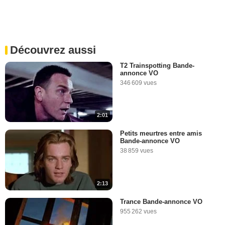
Les gaffes et erreurs de
Trainspotting
32 293 vues
-
Il y a 9 ans
Découvrez aussi
4:54
T2 Trainspotting Bande-
annonce VO
346 609 vues
2:01
Petits meurtres entre amis
Bande-annonce VO
38 859 vues
2:13
Trance Bande-annonce VO
955 262 vues