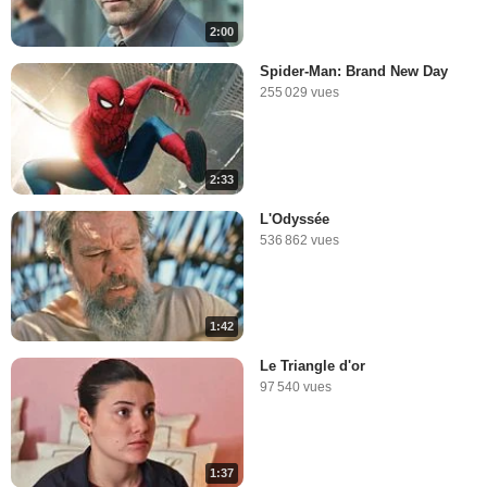
2:00
Spider-Man: Brand New Day
255 029 vues
2:33
L'Odyssée
536 862 vues
1:42
Le Triangle d'or
97 540 vues
1:37