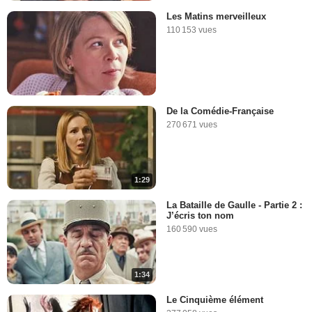
Les Matins merveilleux
110 153 vues
De la Comédie-Française
270 671 vues
1:29
La Bataille de Gaulle - Partie 2 :
J’écris ton nom
160 590 vues
1:34
Le Cinquième élément