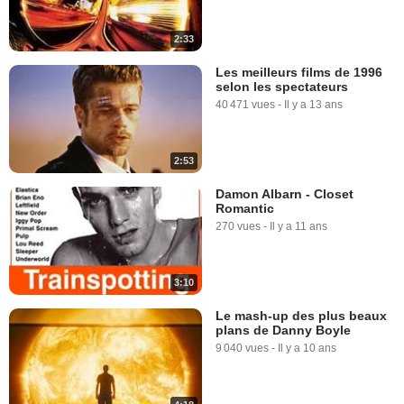
2:33
Les meilleurs films de 1996
selon les spectateurs
40 471 vues
-
Il y a 13 ans
2:53
Damon Albarn - Closet
Romantic
270 vues
-
Il y a 11 ans
3:10
Le mash-up des plus beaux
plans de Danny Boyle
9 040 vues
-
Il y a 10 ans