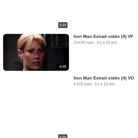
2:15
Iron Man Extrait vidéo (4) VF
23 638 vues
-
Il y a 18 ans
0:55
Iron Man Extrait vidéo (4) VO
6 479 vues
-
Il y a 18 ans
0:55