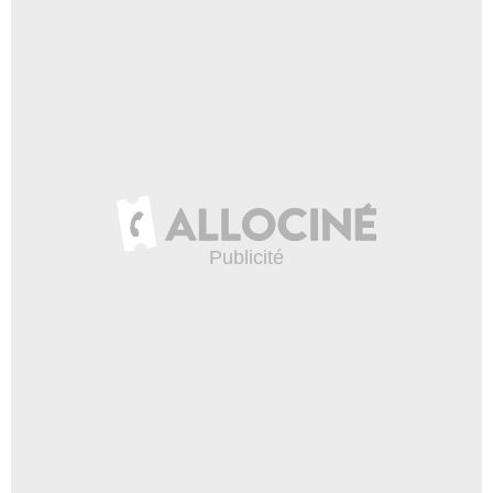
2:56
Marvel VS DC Comics : le
combat des titans !
11 908 vues
-
Il y a 9 ans
1:14
Give Me Five - Iron Man
58 202 vues
-
Il y a 8 ans
7:56
Give Me Five - Stan Lee
13 290 vues
-
Il y a 7 ans
8:49