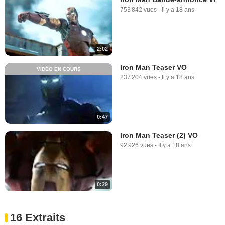
753 842 vues
-
Il y a 18 ans
2:02
Iron Man Teaser VO
VIDÉO EN COURS
237 204 vues
-
Il y a 18 ans
0:47
Iron Man Teaser (2) VO
92 926 vues
-
Il y a 18 ans
0:29
16 Extraits