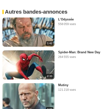
2:23
Autres bandes-annonces
Les stingers Marvel
38 944 vues
-
Il y a 11 ans
L'Odyssée
558 059 vues
2:36
1:42
Les gaffes des Iron Man
1 204 962 vues
-
Il y a 11 ans
Spider-Man: Brand New Day
264 555 vues
5:20
2:33
Le mashup Marvel ultime !
11 748 vues
-
Il y a 11 ans
Mutiny
121 218 vues
5:24