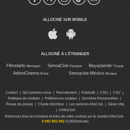
ALLOCINÉ SUR MOBILE
ALLOCINÉ À L'ÉTRANGER
Filmstarts
SensaCine
Beyazperde
Allemagne
Espagne
Turquie
AdoroCinema
Sensacine México
Brésil
Mexique
Contact
|
Qui sommes-nous
|
Recrutement
|
Publicité
|
CGU
|
CGV
|
Politique de cookies
|
Préférences cookies
|
Données Personnelles
|
Revue de presse
|
Charte d'écriture
|
Les services AlloCiné
|
Gérer Utiq
|
©AlloCiné
Retrouvez tous les horaires et infos de votre cinéma sur le numéro AlloCiné :
0 892 892 892
(0,90€/minute)