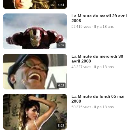
4:41
Iron Man Extrait vidéo (7) VO
5 515 vues
-
Il y a 18 ans
La Minute du mardi 29 avril
2008
52 419 vues
-
Il y a 18 ans
5:07
La Minute du mercredi 30
avril 2008
1:19
43 227 vues
-
Il y a 18 ans
Iron Man Extrait vidéo (8) VF
48 547 vues
-
Il y a 18 ans
4:11
La Minute du lundi 05 mai
2008
0:43
50 375 vues
-
Il y a 18 ans
Iron Man Extrait vidéo (8) VO
6 490 vues
-
Il y a 18 ans
5:27