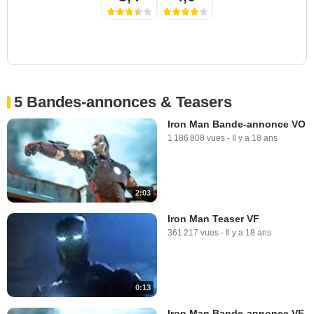
5 Bandes-annonces & Teasers
Iron Man Bande-annonce VO
1 186 808 vues
-
Il y a 18 ans
2:03
Iron Man Teaser VF
361 217 vues
-
Il y a 18 ans
0:13
Iron Man Bande-annonce VF