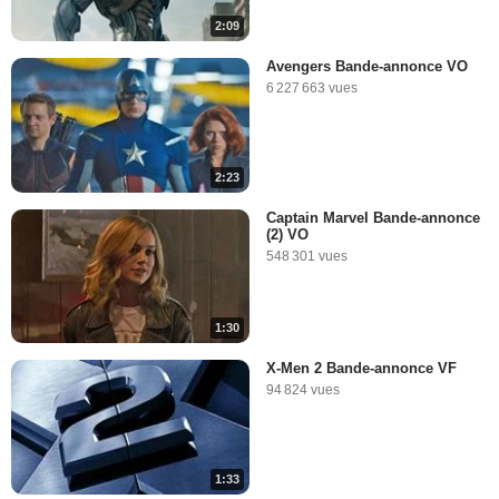
2:09
5:30
Avengers Bande-annonce VO
6 227 663 vues
Les super-héros sans
pouvoirs
37 547 vues
-
Il y a 12 ans
2:23
2:32
Captain Marvel Bande-annonce
(2) VO
Les ordinateurs de bord
548 301 vues
35 458 vues
-
Il y a 12 ans
1:30
2:51
X-Men 2 Bande-annonce VF
94 824 vues
Les caméos de Stan Lee
48 896 vues
-
Il y a 12 ans
1:33