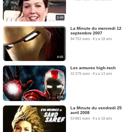
2:49
1:10
La Minute du mercredi 12
septembre 2007
Iron Man Extrait vidéo (6) VO
94 753 vues
-
Il y a 18 ans
5 676 vues
-
Il y a 18 ans
4:05
Les armures high-tech
32 379 vues
-
Il y a 13 ans
1:10
2:35
Iron Man Extrait vidéo (7) VF
41 304 vues
-
Il y a 18 ans
La Minute du vendredi 25
avril 2008
53 881 vues
-
Il y a 18 ans
1:19