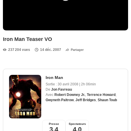
Iron Man Teaser VO
237 204 vues
14 déc. 2007
Partager
Iron Man
Sortie :
30 avril 2008
|
2h 06min
De
Jon Favreau
Avec
Robert Downey Jr.
,
Terrence Howard
,
Gwyneth Paltrow
,
Jeff Bridges
,
Shaun Toub
Presse
Spectateurs
3,4
4,0