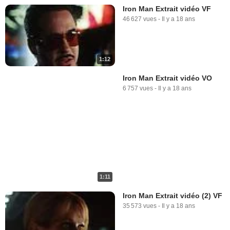
Iron Man Extrait vidéo VF
46 627 vues
-
Il y a 18 ans
1:12
Iron Man Extrait vidéo VO
6 757 vues
-
Il y a 18 ans
1:11
Iron Man Extrait vidéo (2) VF
35 573 vues
-
Il y a 18 ans