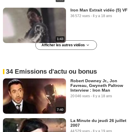
Iron Man Extrait vidéo (5) VF
36 572 vues
-
Il y a 18 ans
1:43
Afficher les autres vidéos
Iron Man Extrait vidéo (5) VO
4 064 vues
-
Il y a 18 ans
34 Emissions d'actu ou bonus
Robert Downey Jr., Jon
Favreau, Gwyneth Paltrow
Interview : Iron Man
20 046 vues
-
Il y a 18 ans
7:40
1:43
La Minute du jeudi 26 juillet
2007
Iron Man Extrait vidéo (6) VF
44 529 vues
-
Il y a 19 ans
18 804 vues
-
Il y a 18 ans