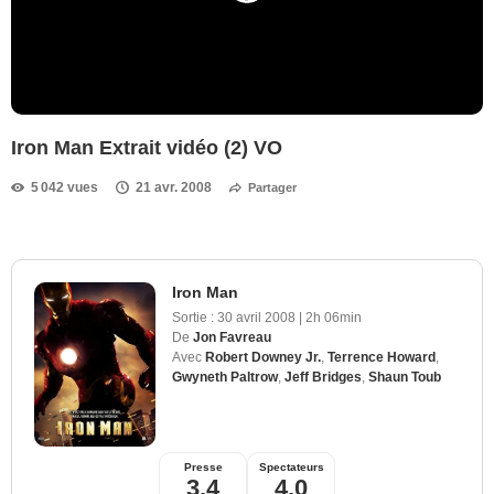
Iron Man Extrait vidéo (2) VO
5 042 vues
21 avr. 2008
Partager
Iron Man
Sortie :
30 avril 2008
|
2h 06min
De
Jon Favreau
Avec
Robert Downey Jr.
,
Terrence Howard
,
Gwyneth Paltrow
,
Jeff Bridges
,
Shaun Toub
Presse
Spectateurs
3,4
4,0