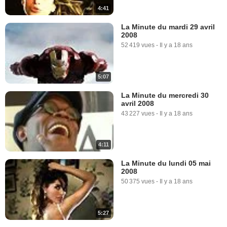
4:41
Iron Man Extrait vidéo (7) VO
5 515 vues
-
Il y a 18 ans
La Minute du mardi 29 avril
2008
52 419 vues
-
Il y a 18 ans
5:07
La Minute du mercredi 30
avril 2008
1:19
43 227 vues
-
Il y a 18 ans
Iron Man Extrait vidéo (8) VF
48 547 vues
-
Il y a 18 ans
4:11
La Minute du lundi 05 mai
2008
0:43
50 375 vues
-
Il y a 18 ans
Iron Man Extrait vidéo (8) VO
6 490 vues
-
Il y a 18 ans
5:27