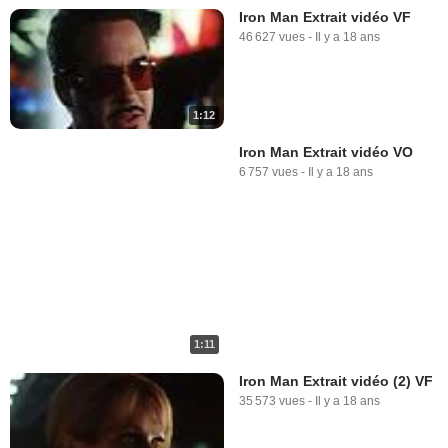
Iron Man Extrait vidéo VF
46 627 vues
-
Il y a 18 ans
1:12
Iron Man Extrait vidéo VO
6 757 vues
-
Il y a 18 ans
1:11
Iron Man Extrait vidéo (2) VF
35 573 vues
-
Il y a 18 ans