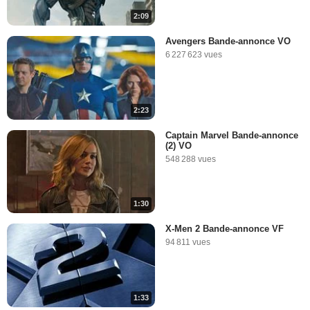
2:09
5:30
Avengers Bande-annonce VO
6 227 623 vues
Les super-héros sans
pouvoirs
37 547 vues
-
Il y a 12 ans
2:23
2:32
Captain Marvel Bande-annonce
(2) VO
Les ordinateurs de bord
548 288 vues
35 458 vues
-
Il y a 12 ans
1:30
2:51
X-Men 2 Bande-annonce VF
94 811 vues
Les caméos de Stan Lee
48 896 vues
-
Il y a 12 ans
1:33