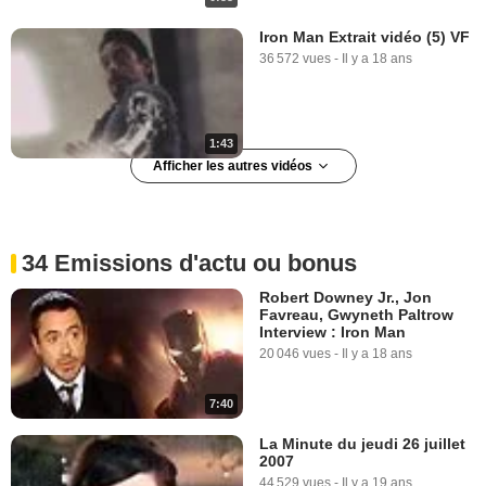
Iron Man Extrait vidéo (5) VF
36 572 vues
-
Il y a 18 ans
1:43
Afficher les autres vidéos
Iron Man Extrait vidéo (5) VO
4 064 vues
-
Il y a 18 ans
34 Emissions d'actu ou bonus
Robert Downey Jr., Jon
Favreau, Gwyneth Paltrow
Interview : Iron Man
20 046 vues
-
Il y a 18 ans
7:40
1:43
La Minute du jeudi 26 juillet
2007
Iron Man Extrait vidéo (6) VF
44 529 vues
-
Il y a 19 ans
18 804 vues
-
Il y a 18 ans