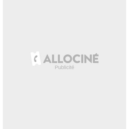
2:56
Marvel VS DC Comics : le
combat des titans !
11 908 vues
-
Il y a 9 ans
1:14
Give Me Five - Iron Man
58 202 vues
-
Il y a 8 ans
7:56
Give Me Five - Stan Lee
13 290 vues
-
Il y a 7 ans
8:49