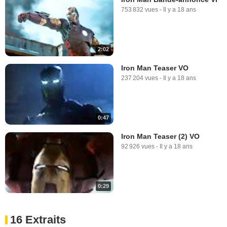
753 832 vues
-
Il y a 18 ans
2:02
Iron Man Teaser VO
237 204 vues
-
Il y a 18 ans
0:47
Iron Man Teaser (2) VO
92 926 vues
-
Il y a 18 ans
0:29
16 Extraits