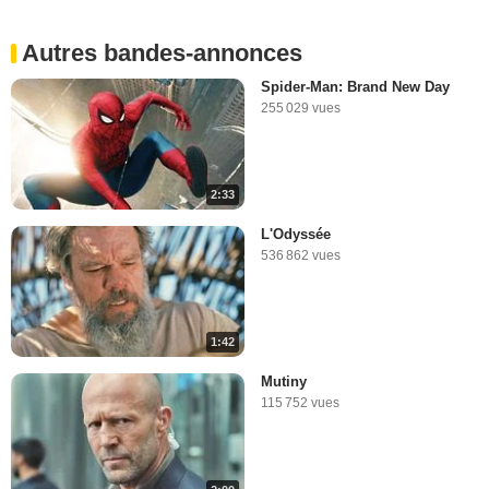
2:23
Autres bandes-annonces
Les stingers Marvel
38 944 vues
-
Il y a 11 ans
Spider-Man: Brand New Day
255 029 vues
2:36
2:33
Les gaffes des Iron Man
1 204 960 vues
-
Il y a 11 ans
L'Odyssée
536 862 vues
5:20
1:42
Le mashup Marvel ultime !
11 748 vues
-
Il y a 11 ans
Mutiny
115 752 vues
5:24