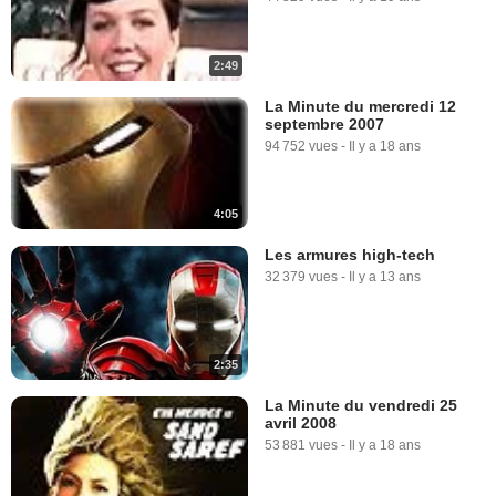
2:49
1:10
La Minute du mercredi 12
septembre 2007
Iron Man Extrait vidéo (6) VO
94 752 vues
-
Il y a 18 ans
5 676 vues
-
Il y a 18 ans
4:05
Les armures high-tech
32 379 vues
-
Il y a 13 ans
1:10
2:35
Iron Man Extrait vidéo (7) VF
41 304 vues
-
Il y a 18 ans
La Minute du vendredi 25
avril 2008
53 881 vues
-
Il y a 18 ans
1:19