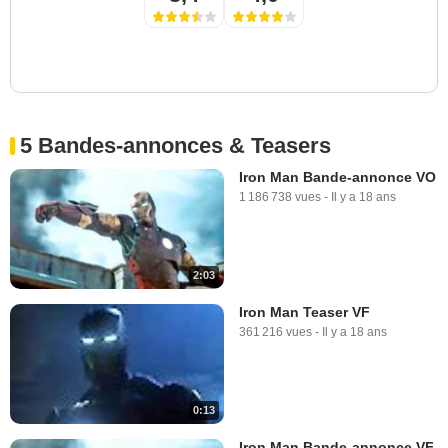
5 Bandes-annonces & Teasers
Iron Man Bande-annonce VO
1 186 738 vues
-
Il y a 18 ans
2:03
Iron Man Teaser VF
361 216 vues
-
Il y a 18 ans
0:13
Iron Man Bande-annonce VF