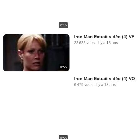
2:15
Iron Man Extrait vidéo (4) VF
23 638 vues
-
Il y a 18 ans
0:55
Iron Man Extrait vidéo (4) VO
6 479 vues
-
Il y a 18 ans
0:55