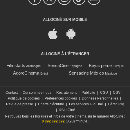
ALLOCINÉ SUR MOBILE
ALLOCINÉ À L'ÉTRANGER
Filmstarts
SensaCine
Beyazperde
Allemagne
Espagne
Turquie
AdoroCinema
Sensacine México
Brésil
Mexique
Contact
|
Qui sommes-nous
|
Recrutement
|
Publicité
|
CGU
|
CGV
|
Politique de cookies
|
Préférences cookies
|
Données Personnelles
|
Revue de presse
|
Charte d'écriture
|
Les services AlloCiné
|
Gérer Utiq
|
©AlloCiné
Retrouvez tous les horaires et infos de votre cinéma sur le numéro AlloCiné :
0 892 892 892
(0,90€/minute)