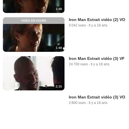
1:48
Iron Man Extrait vidéo (2) VO
VIDÉO EN COURS
5 042 vues
-
Il y a 18 ans
1:48
Iron Man Extrait vidéo (3) VF
24 700 vues
-
Il y a 18 ans
2:15
Iron Man Extrait vidéo (3) VO
2 800 vues
-
Il y a 18 ans