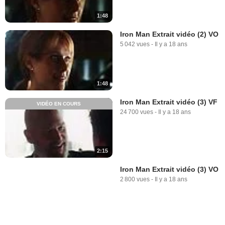
1:48
Iron Man Extrait vidéo (2) VO
5 042 vues
-
Il y a 18 ans
1:48
Iron Man Extrait vidéo (3) VF
VIDÉO EN COURS
24 700 vues
-
Il y a 18 ans
2:15
Iron Man Extrait vidéo (3) VO
2 800 vues
-
Il y a 18 ans