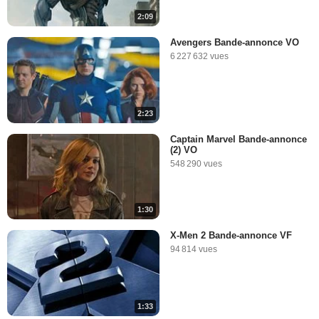
2:09
5:30
Avengers Bande-annonce VO
6 227 632 vues
Les super-héros sans
pouvoirs
37 547 vues
-
Il y a 12 ans
2:23
2:32
Captain Marvel Bande-annonce
(2) VO
Les ordinateurs de bord
548 290 vues
35 458 vues
-
Il y a 12 ans
1:30
2:51
X-Men 2 Bande-annonce VF
94 814 vues
Les caméos de Stan Lee
48 896 vues
-
Il y a 12 ans
1:33