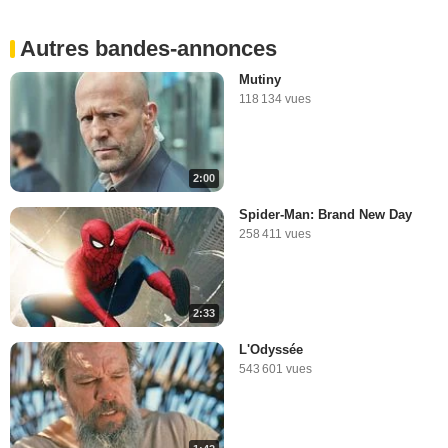
2:23
Autres bandes-annonces
Les stingers Marvel
38 944 vues
-
Il y a 11 ans
Mutiny
118 134 vues
2:36
2:00
Les gaffes des Iron Man
1 204 961 vues
-
Il y a 11 ans
Spider-Man: Brand New Day
258 411 vues
5:20
2:33
Le mashup Marvel ultime !
11 748 vues
-
Il y a 11 ans
L'Odyssée
543 601 vues
5:24