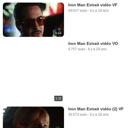
Iron Man Extrait vidéo VF
46 627 vues
-
Il y a 18 ans
1:12
Iron Man Extrait vidéo VO
6 757 vues
-
Il y a 18 ans
1:11
Iron Man Extrait vidéo (2) VF
35 573 vues
-
Il y a 18 ans