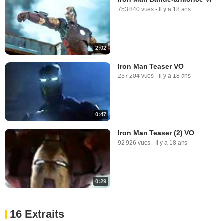
753 840 vues
-
Il y a 18 ans
2:02
Iron Man Teaser VO
237 204 vues
-
Il y a 18 ans
0:47
Iron Man Teaser (2) VO
92 926 vues
-
Il y a 18 ans
0:29
16 Extraits