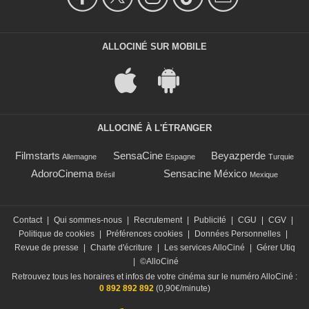
ALLOCINÉ SUR MOBILE
ALLOCINÉ À L'ÉTRANGER
Filmstarts
SensaCine
Beyazperde
Allemagne
Espagne
Turquie
AdoroCinema
Sensacine México
Brésil
Mexique
Contact
|
Qui sommes-nous
|
Recrutement
|
Publicité
|
CGU
|
CGV
|
Politique de cookies
|
Préférences cookies
|
Données Personnelles
|
Revue de presse
|
Charte d'écriture
|
Les services AlloCiné
|
Gérer Utiq
|
©AlloCiné
Retrouvez tous les horaires et infos de votre cinéma sur le numéro AlloCiné :
0 892 892 892
(0,90€/minute)