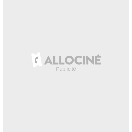
2:56
Marvel VS DC Comics : le
combat des titans !
11 908 vues
-
Il y a 9 ans
1:14
Give Me Five - Iron Man
58 202 vues
-
Il y a 8 ans
7:56
Give Me Five - Stan Lee
13 290 vues
-
Il y a 7 ans
8:49