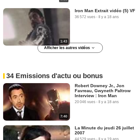
Iron Man Extrait vidéo (5) VF
36 572 vues
-
Il y a 18 ans
1:43
Afficher les autres vidéos
Iron Man Extrait vidéo (5) VO
4 064 vues
-
Il y a 18 ans
34 Emissions d'actu ou bonus
Robert Downey Jr., Jon
Favreau, Gwyneth Paltrow
Interview : Iron Man
20 046 vues
-
Il y a 18 ans
7:40
1:43
La Minute du jeudi 26 juillet
2007
Iron Man Extrait vidéo (6) VF
44 529 vues
-
Il y a 19 ans
18 804 vues
-
Il y a 18 ans