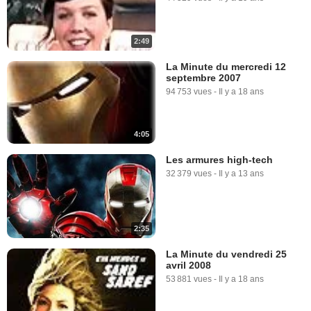
2:49
1:10
La Minute du mercredi 12
septembre 2007
Iron Man Extrait vidéo (6) VO
94 753 vues
-
Il y a 18 ans
5 676 vues
-
Il y a 18 ans
4:05
Les armures high-tech
32 379 vues
-
Il y a 13 ans
1:10
2:35
Iron Man Extrait vidéo (7) VF
41 304 vues
-
Il y a 18 ans
La Minute du vendredi 25
avril 2008
53 881 vues
-
Il y a 18 ans
1:19