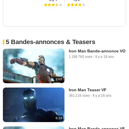
5 Bandes-annonces & Teasers
Iron Man Bande-annonce VO
1 186 760 vues
-
Il y a 18 ans
2:03
Iron Man Teaser VF
361 216 vues
-
Il y a 18 ans
0:13
Iron Man Bande-annonce VF