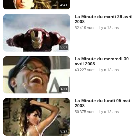
4:41
Iron Man Extrait vidéo (7) VO
5 515 vues
-
Il y a 18 ans
La Minute du mardi 29 avril
2008
52 419 vues
-
Il y a 18 ans
5:07
La Minute du mercredi 30
avril 2008
1:19
43 227 vues
-
Il y a 18 ans
Iron Man Extrait vidéo (8) VF
48 547 vues
-
Il y a 18 ans
4:11
La Minute du lundi 05 mai
2008
0:43
50 375 vues
-
Il y a 18 ans
Iron Man Extrait vidéo (8) VO
6 490 vues
-
Il y a 18 ans
5:27