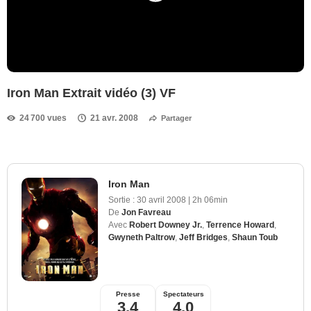
Iron Man Extrait vidéo (3) VF
24 700 vues
21 avr. 2008
Partager
Iron Man
Sortie :
30 avril 2008
|
2h 06min
De
Jon Favreau
Avec
Robert Downey Jr.
,
Terrence Howard
,
Gwyneth Paltrow
,
Jeff Bridges
,
Shaun Toub
Presse
Spectateurs
3,4
4,0