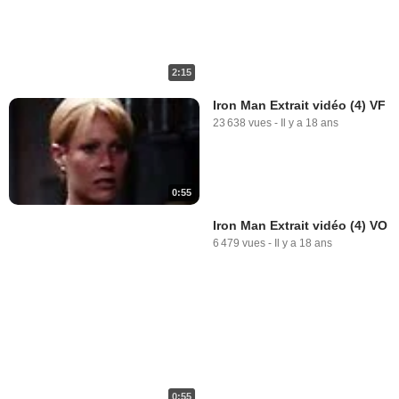
2:15
Iron Man Extrait vidéo (4) VF
23 638 vues
-
Il y a 18 ans
0:55
Iron Man Extrait vidéo (4) VO
6 479 vues
-
Il y a 18 ans
0:55