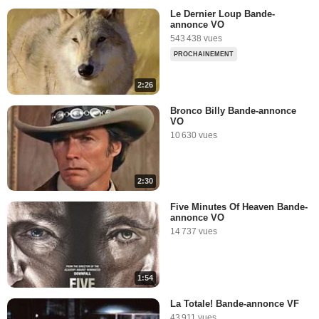
Le Dernier Loup Bande-
annonce VO
543 438 vues
PROCHAINEMENT
2:26
Bronco Billy Bande-annonce
VO
10 630 vues
2:30
Five Minutes Of Heaven Bande-
annonce VO
14 737 vues
1:54
La Totale! Bande-annonce VF
43 911 vues