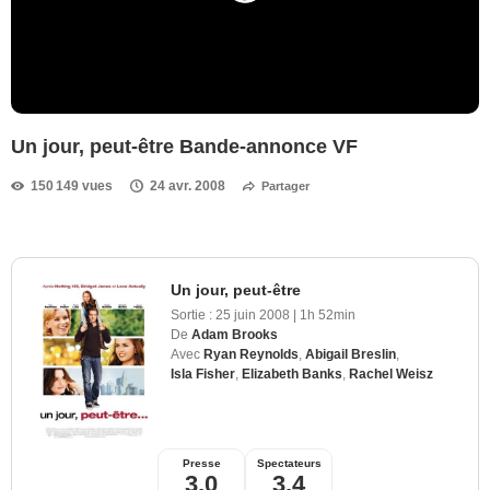
Un jour, peut-être Bande-annonce VF
150 149 vues
24 avr. 2008
Partager
Un jour, peut-être
Sortie :
25 juin 2008
|
1h 52min
De
Adam Brooks
Avec
Ryan Reynolds
,
Abigail Breslin
,
Isla Fisher
,
Elizabeth Banks
,
Rachel Weisz
Presse
Spectateurs
3,0
3,4