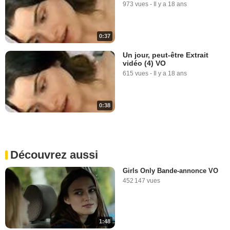
973 vues
-
Il y a 18 ans
0:37
Un jour, peut-être Extrait
vidéo (4) VO
615 vues
-
Il y a 18 ans
0:38
Découvrez aussi
Girls Only Bande-annonce VO
452 147 vues
1:48