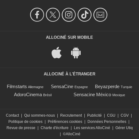
ALLOCINÉ SUR MOBILE
ALLOCINÉ À L'ÉTRANGER
Filmstarts
SensaCine
Beyazperde
Allemagne
Espagne
Turquie
AdoroCinema
Sensacine México
Brésil
Mexique
Contact
|
Qui sommes-nous
|
Recrutement
|
Publicité
|
CGU
|
CGV
|
Politique de cookies
|
Préférences cookies
|
Données Personnelles
|
Revue de presse
|
Charte d'écriture
|
Les services AlloCiné
|
Gérer Utiq
|
©AlloCiné