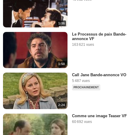
1:36
Le Processus de paix Bande-
annonce VF
163 621 vues
1:50
Call Jane Bande-annonce VO
5 487 vues
PROCHAINEMENT
2:24
Comme une image Teaser VF
60 692 vues