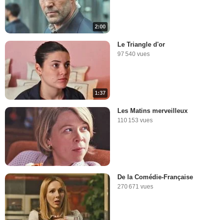
2:00
Le Triangle d'or
97 540 vues
1:37
Les Matins merveilleux
110 153 vues
De la Comédie-Française
270 671 vues