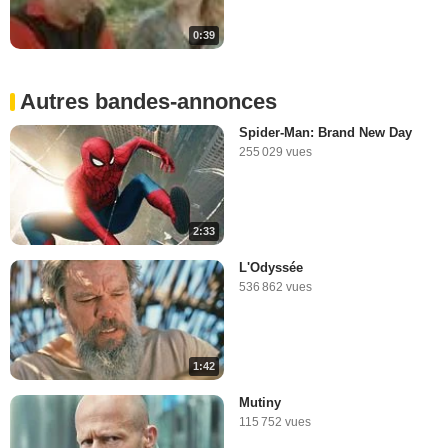
0:39
Autres bandes-annonces
Spider-Man: Brand New Day
255 029 vues
2:33
L'Odyssée
536 862 vues
1:42
Mutiny
115 752 vues