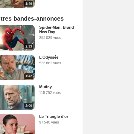
1:46
tres bandes-annonces
Spider-Man: Brand
New Day
255 029 vues
2:33
L'Odyssée
536 862 vues
1:42
Mutiny
115 752 vues
2:00
Le Triangle d'or
97 540 vues