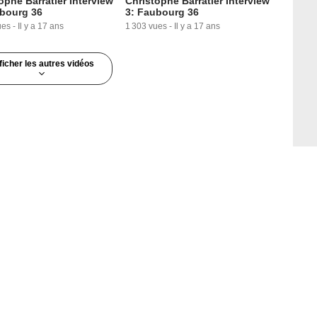
ophe Barratier Interview
Christophe Barratier Interview
ubourg 36
3: Faubourg 36
ues
-
Il y a 17 ans
1 303 vues
-
Il y a 17 ans
ficher les autres vidéos
1:20
0:42
ophe Barratier Interview
Christophe Barratier Interview
ubourg 36
6: Faubourg 36
ues
-
Il y a 17 ans
1 243 vues
-
Il y a 17 ans
1:32
2:10