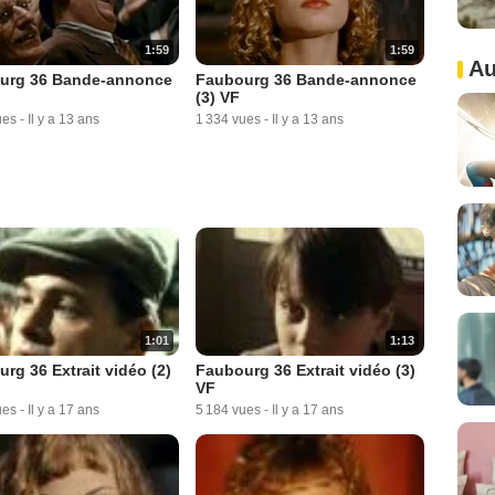
1:59
1:59
Au
urg 36 Bande-annonce
Faubourg 36 Bande-annonce
(3) VF
ues
-
Il y a 13 ans
1 334 vues
-
Il y a 13 ans
1:01
1:13
rg 36 Extrait vidéo (2)
Faubourg 36 Extrait vidéo (3)
VF
ues
-
Il y a 17 ans
5 184 vues
-
Il y a 17 ans