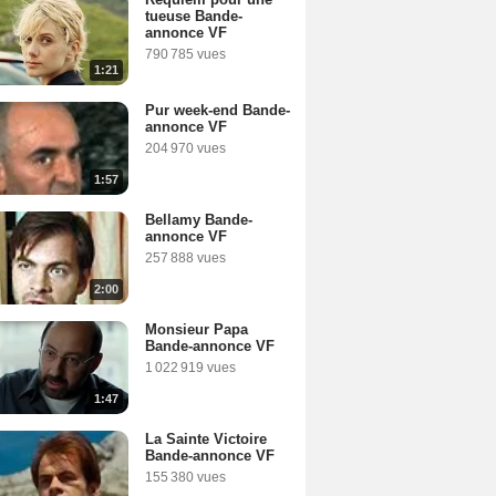
tueuse Bande-
annonce VF
790 785 vues
1:21
Pur week-end Bande-
annonce VF
204 970 vues
1:57
Bellamy Bande-
annonce VF
257 888 vues
2:00
Monsieur Papa
Bande-annonce VF
1 022 919 vues
1:47
La Sainte Victoire
Bande-annonce VF
155 380 vues