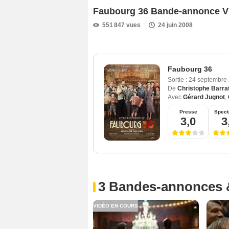
Faubourg 36 Bande-annonce 
551 847 vues
24 juin 2008
Faubourg 36
Sortie :
24 septembre
De
Christophe Barrat
Avec
Gérard Jugnot
,
Presse
Spect
3,0
3
3 Bandes-annonces 
VIDÉO EN COURS