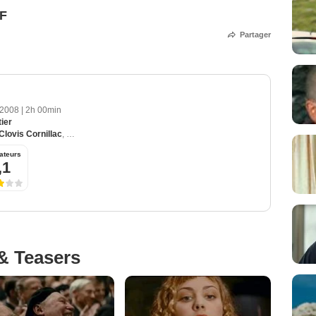
VF
Partager
 2008
|
2h 00min
ier
Clovis Cornillac
,
Kad Merad
,
Nora Arnezeder
,
Pierre Richard
ateurs
,1
& Teasers