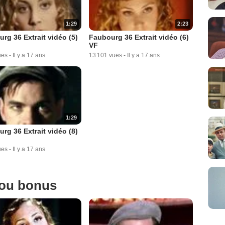
1:29
2:23
rg 36 Extrait vidéo (5)
Faubourg 36 Extrait vidéo (6)
VF
ues
-
Il y a 17 ans
13 101 vues
-
Il y a 17 ans
1:29
rg 36 Extrait vidéo (8)
ues
-
Il y a 17 ans
 ou bonus