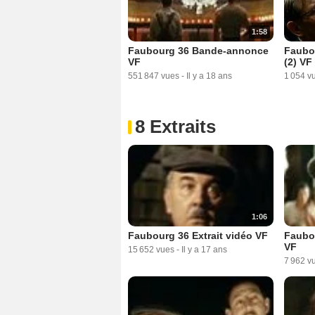
1:58
Faubourg 36 Bande-annonce
Faubo
VF
(2) VF
551 847 vues
-
Il y a 18 ans
1 054 v
8 Extraits
1:06
Faubourg 36 Extrait vidéo VF
Faubou
VF
15 652 vues
-
Il y a 17 ans
7 962 v