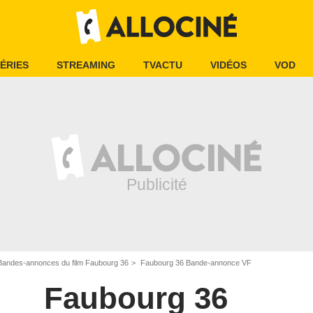
ÉRIES
STREAMING
TVACTU
VIDÉOS
VOD
Bandes-annonces du film Faubourg 36
Faubourg 36 Bande-annonce VF
Faubourg 36