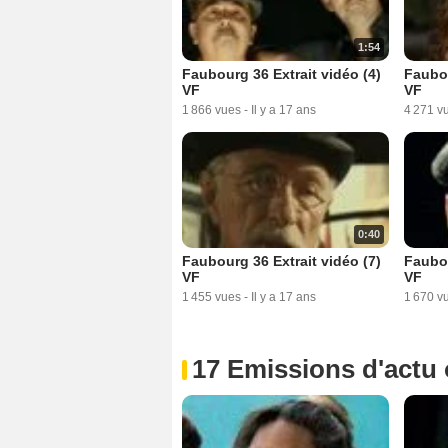
1:54
Faubourg 36 Extrait vidéo (4)
Faubou
VF
VF
1 866 vues
-
Il y a 17 ans
4 271 v
0:40
Faubourg 36 Extrait vidéo (7)
Faubou
VF
VF
1 455 vues
-
Il y a 17 ans
1 670 v
17 Emissions d'actu