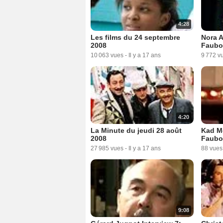
4:28
Les films du 24 septembre
Nora A
2008
Faubo
10 063 vues
-
Il y a 17 ans
9 772 v
4:20
La Minute du jeudi 28 août
Kad Me
2008
Faubo
27 985 vues
-
Il y a 17 ans
88 vues
9:08