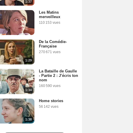
1:37
Les Matins
merveilleux
110 153 vues
De la Comédie-
Française
270 671 vues
1:29
La Bataille de Gaulle
- Partie 2 : J’écris ton
nom
160 590 vues
1:34
Home stories
56 142 vues
1:38