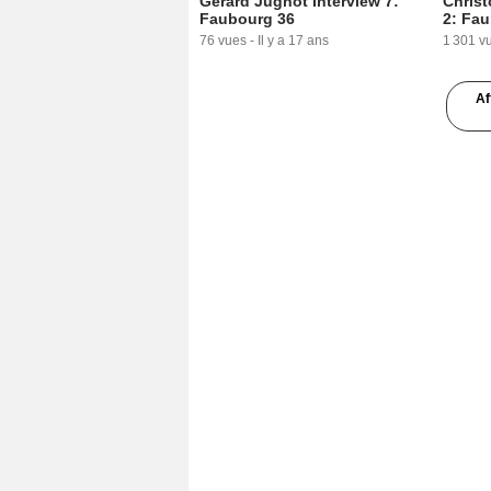
Gérard Jugnot Interview 7:
Christ
Faubourg 36
2: Fa
76 vues
-
Il y a 17 ans
1 301 v
Af
1:21
Christophe Barratier Interview
Christ
4: Faubourg 36
5: Fa
1 836 vues
-
Il y a 17 ans
1 264 v
1:42