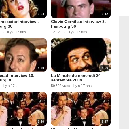
5:24
5:12
rnezeder Interview :
Clovis Cornillac Interview 3:
urg 36
Faubourg 36
ues
-
Il y a 17 ans
121 vues
-
Il y a 17 ans
3:49
5:06
rad Interview 10:
La Minute du mercredi 24
urg 36
septembre 2008
-
Il y a 17 ans
59 693 vues
-
Il y a 17 ans
1:10
3:37