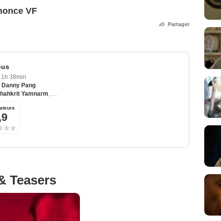
nonce VF
Partager
ous
1h 38min
,
Danny Pang
hahkrit Yamnarm
,
Charlie Yeung
,
Panward Hemmanee
,
James With
ateurs
,9
& Teasers