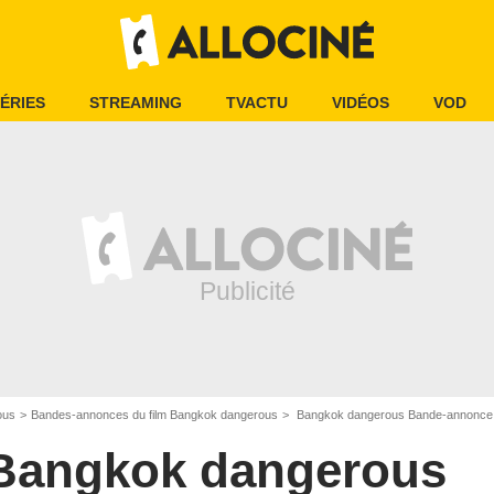
ÉRIES
STREAMING
TVACTU
VIDÉOS
VOD
ous
Bandes-annonces du film Bangkok dangerous
Bangkok dangerous Bande-annonce
Bangkok dangerous