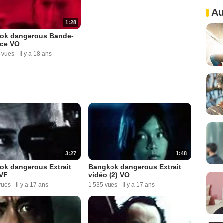
Au
1:28
ok dangerous Bande-
ce VO
 vues
-
Il y a 18 ans
3:27
1:48
ok dangerous Extrait
Bangkok dangerous Extrait
 VF
vidéo (2) VO
vues
-
Il y a 17 ans
1 535 vues
-
Il y a 17 ans