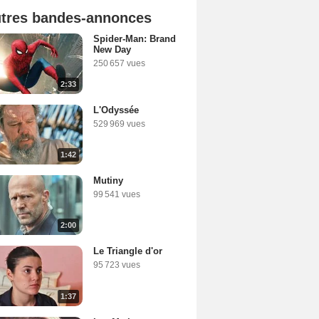
tres bandes-annonces
Spider-Man: Brand
New Day
250 657 vues
2:33
L'Odyssée
529 969 vues
1:42
Mutiny
99 541 vues
2:00
Le Triangle d'or
95 723 vues
1:37