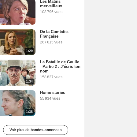
Les Matins
merveilleux
108 796 vues
De la Comédie-
Française
267 615 vues
1:29
La Bataille de Gaulle
- Partie 2 : J’écris ton
nom
158 827 vues
1:34
Home stories
55 934 vues
1:38
Voir plus de bandes-annonces