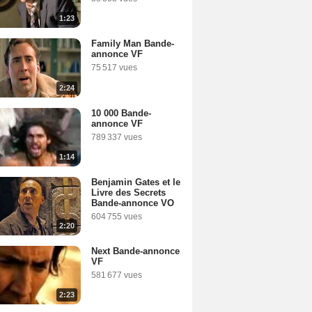
1:23
Family Man Bande-
annonce VF
75 517 vues
2:24
10 000 Bande-
annonce VF
789 337 vues
1:14
Benjamin Gates et le
Livre des Secrets
Bande-annonce VO
604 755 vues
2:20
Next Bande-annonce
VF
581 677 vues
2:23