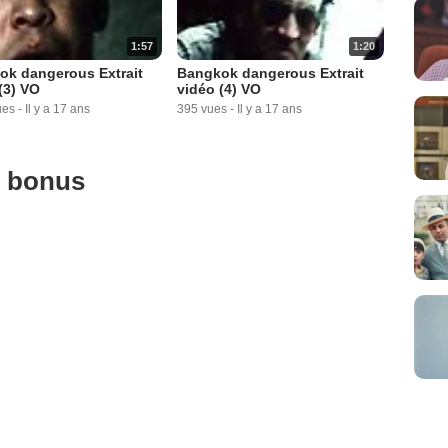
1:57
1:20
ok dangerous Extrait
Bangkok dangerous Extrait
(3) VO
vidéo (4) VO
ues
-
Il y a 17 ans
395 vues
-
Il y a 17 ans
u bonus