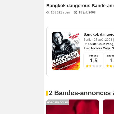
Bangkok dangerous Bande-an
255 521 vues
15 juil. 2008
Bangkok danger
Sortie :
27 août 2008
|
De
Oxide Chun Pang
Avec
Nicolas Cage
,
S
Presse
Spect
1,5
1
2 Bandes-annonces 
VIDÉO EN COURS