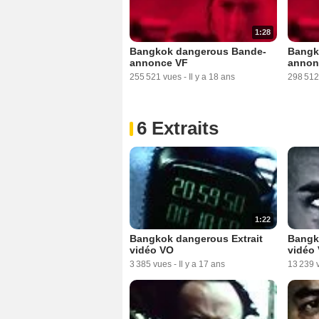
1:28
Bangkok dangerous Bande-
Bangk
annonce VF
annon
255 521 vues
-
Il y a 18 ans
298 512
6 Extraits
1:22
Bangkok dangerous Extrait
Bangk
vidéo VO
vidéo
3 385 vues
-
Il y a 17 ans
13 239 