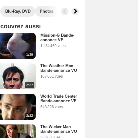
Blu-Ray, DVD
Photos
Musique
Secrets de tournage
B
couvrez aussi
Mission-G Bande-
annonce VF
1 134 460 vues
1:39
The Weather Man
Bande-annonce VO
107 051 vues
2:27
World Trade Center
Bande-annonce VF
543 826 vues
2:22
The Wicker Man
Bande-annonce VO
38 303 vues