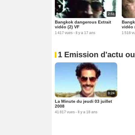
2:51
Bangkok dangerous Extrait
Bangk
vidéo (2) VF
vidéo 
1 417 vues
-
Il y a 17 ans
1 518 v
1 Emission d'actu o
0:24
La Minute du jeudi 03 juillet
2008
41 817 vues
-
Il y a 18 ans