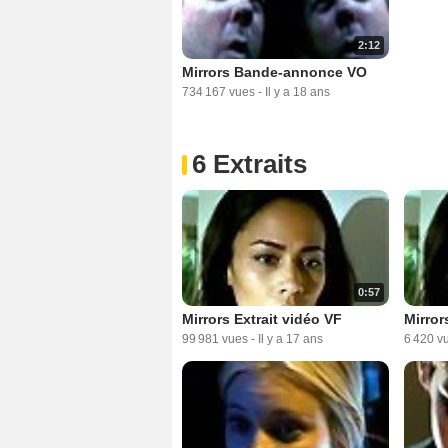
2:12
Mirrors Bande-annonce VO
734 167 vues
-
Il y a 18 ans
6 Extraits
0:57
Mirrors Extrait vidéo VF
Mirror
99 981 vues
-
Il y a 17 ans
6 420 v