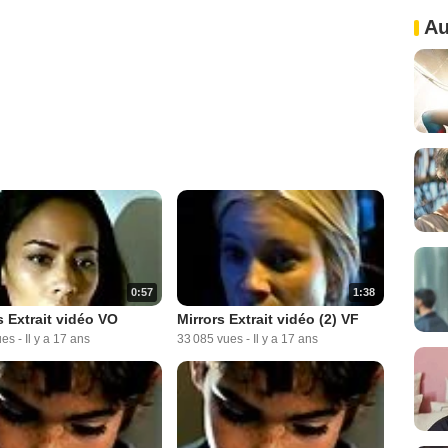
Au
0:57
1:38
s Extrait vidéo VO
Mirrors Extrait vidéo (2) VF
ues
-
Il y a 17 ans
33 085 vues
-
Il y a 17 ans