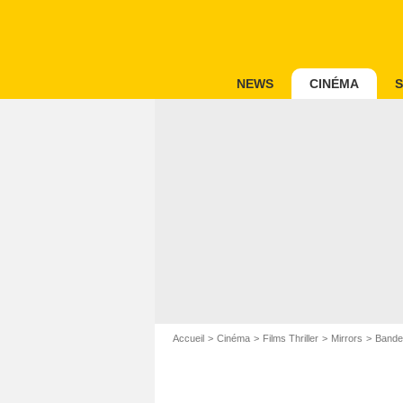
NEWS
CINÉMA
S
Accueil
Cinéma
Films Thriller
Mirrors
Bande