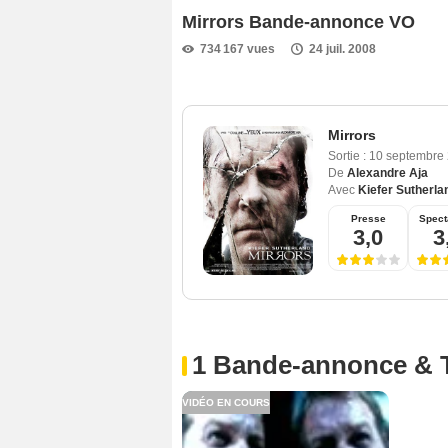
Mirrors Bande-annonce VO
734 167 vues
24 juil. 2008
Mirrors
Sortie :
10 septembre
De
Alexandre Aja
Avec
Kiefer Sutherla
Presse
Spect
3,0
3
1 Bande-annonce & 
VIDÉO EN COURS