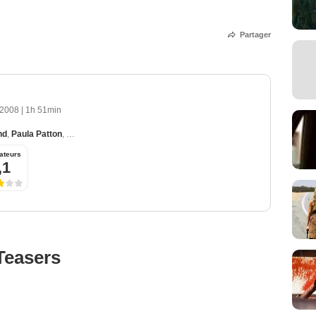
Partager
 2008
|
1h 51min
nd
,
Paula Patton
,
Cameron Boyce
,
Erica Gluck
,
Amy Smart
ateurs
,1
Teasers