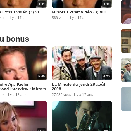
1:11
1:11
s Extrait vidéo (3) VF
Mirrors Extrait vidéo (3) VO
vues
-
Il y a 17 ans
568 vues
-
Il y a 17 ans
ou bonus
5:45
4:20
dre Aja, Kiefer
La Minute du jeudi 28 août
land Interview : Mirrors
2008
ues
-
Il y a 18 ans
27 985 vues
-
Il y a 17 ans
5:14