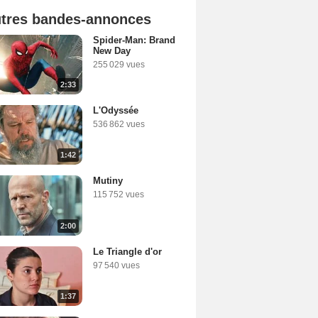
tres bandes-annonces
Spider-Man: Brand
New Day
255 029 vues
2:33
L'Odyssée
536 862 vues
1:42
Mutiny
115 752 vues
2:00
Le Triangle d'or
97 540 vues
1:37