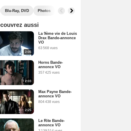
Blu-Ray, DVD
Photos
Musique
Secrets de tournage
B
couvrez aussi
La 9ème vie de Louis
Drax Bande-annonce
VO
63 568 vues
2:05
Horns Bande-
annonce VO
357 425 vues
2:03
Max Payne Bande-
annonce VO
804 438 vues
2:25
Le Rite Bande-
annonce VO
2 139 514 vues