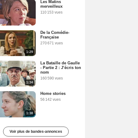
Les Matins
merveilleux
110 153 vues
De la Comédie-
Française
270 671 vues
1:29
La Bataille de Gaulle
- Partie 2 : J’écris ton
nom
160 590 vues
1:34
Home stories
56 142 vues
1:38
Voir plus de bandes-annonces