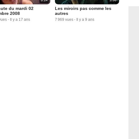
3:06
ute du mardi 02
Les miroirs pas comme les
mbre 2008
autres
vues
-
Il y a 17 ans
7 969 vues
-
Il y a 9 ans