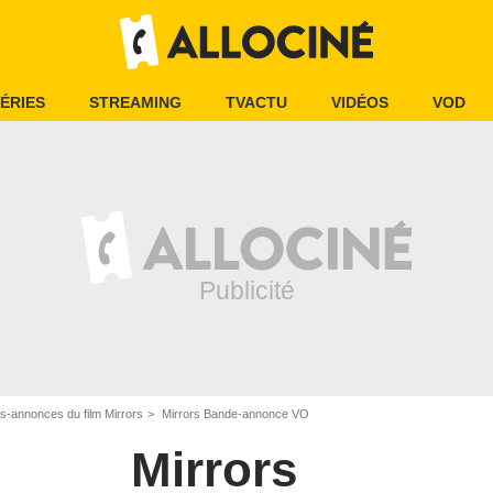
ÉRIES
STREAMING
TVACTU
VIDÉOS
VOD
s-annonces du film Mirrors
Mirrors Bande-annonce VO
Mirrors