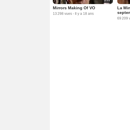
Mirrors Making Of VO
La Min
septe
13 298 vues
-
Il y a 18 ans
69 209 