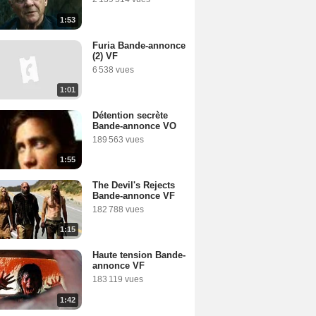
1:53
Furia Bande-annonce
(2) VF
6 538 vues
1:01
Détention secrète
Bande-annonce VO
189 563 vues
1:55
The Devil's Rejects
Bande-annonce VF
182 788 vues
1:15
Haute tension Bande-
annonce VF
183 119 vues
1:42