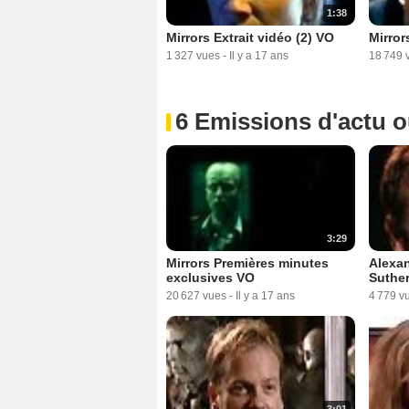
1:38
Mirrors Extrait vidéo (2) VO
Mirror
1 327 vues
-
Il y a 17 ans
18 749 
6 Emissions d'actu 
3:29
Mirrors Premières minutes
Alexan
exclusives VO
Suther
20 627 vues
-
Il y a 17 ans
4 779 v
3:01