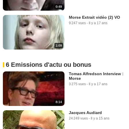
0:49
Morse Extrait vidéo (2) VO
9 247 vues
-
Il y a 17 ans
1:09
6 Emissions d'actu ou bonus
Tomas Alfredson Interview :
Morse
3 275 vues
-
Il y a 17 ans
8:14
Jacques Audiard
24 249 vues
-
Il y a 15 ans