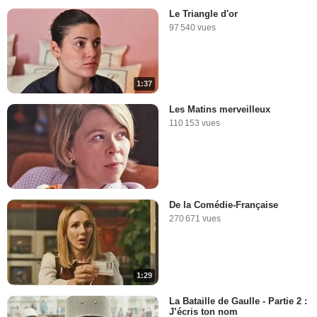
Le Triangle d'or
97 540 vues
1:37
Les Matins merveilleux
110 153 vues
De la Comédie-Française
270 671 vues
1:29
La Bataille de Gaulle - Partie 2 :
J’écris ton nom