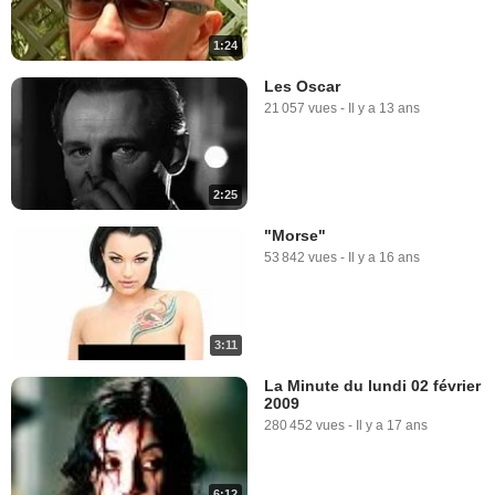
1:24
Les Oscar
21 057 vues
-
Il y a 13 ans
2:25
"Morse"
53 842 vues
-
Il y a 16 ans
3:11
La Minute du lundi 02 février
2009
280 452 vues
-
Il y a 17 ans
6:12