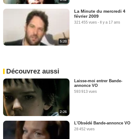
La Minute du mercredi 4
février 2009
321 455 vues
-
Il y a 17 ans
5:20
Découvrez aussi
Laisse-moi entrer Bande-
annonce VO
593 913 vues
2:26
L'Obsédé Bande-annonce VO
28 452 vues