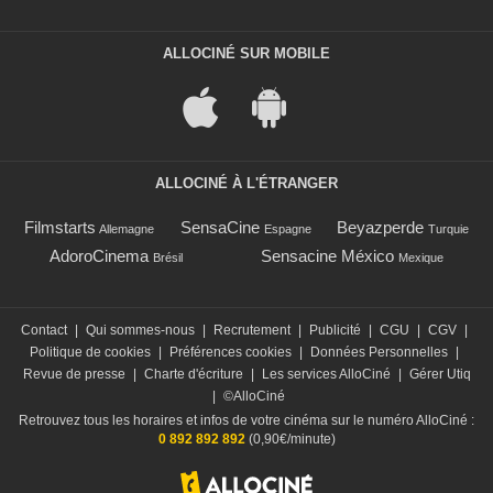
ALLOCINÉ SUR MOBILE
ALLOCINÉ À L'ÉTRANGER
Filmstarts
SensaCine
Beyazperde
Allemagne
Espagne
Turquie
AdoroCinema
Sensacine México
Brésil
Mexique
Contact
|
Qui sommes-nous
|
Recrutement
|
Publicité
|
CGU
|
CGV
|
Politique de cookies
|
Préférences cookies
|
Données Personnelles
|
Revue de presse
|
Charte d'écriture
|
Les services AlloCiné
|
Gérer Utiq
|
©AlloCiné
Retrouvez tous les horaires et infos de votre cinéma sur le numéro AlloCiné :
0 892 892 892
(0,90€/minute)