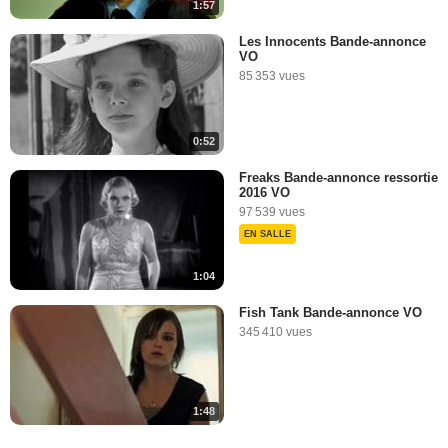
1:57
Les Innocents Bande-annonce
VO
85 353 vues
0:52
Freaks Bande-annonce ressortie
2016 VO
97 539 vues
EN SALLE
1:04
Fish Tank Bande-annonce VO
345 410 vues
1:48