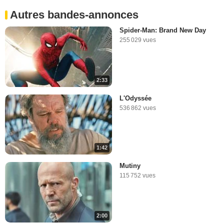
Autres bandes-annonces
Spider-Man: Brand New Day
255 029 vues
2:33
L'Odyssée
536 862 vues
1:42
Mutiny
115 752 vues
2:00