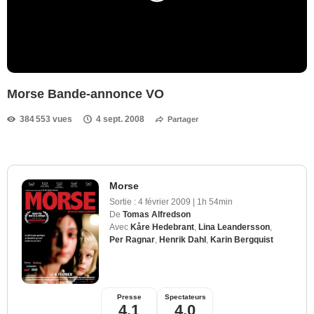
Morse Bande-annonce VO
384 553 vues
4 sept. 2008
Partager
Morse
Sortie :
4 février 2009
|
1h 54min
De
Tomas Alfredson
Avec
Kåre Hedebrant
,
Lina Leandersson
,
Per Ragnar
,
Henrik Dahl
,
Karin Bergquist
Presse
Spectateurs
4,1
4,0