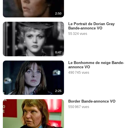
2:50
Le Portrait de Dorian Gray
Bande-annonce VO
55 324 vues
0:47
Le Bonhomme de neige Bande-
annonce VO
490 745 vues
2:25
Border Bande-annonce VO
550 967 vues