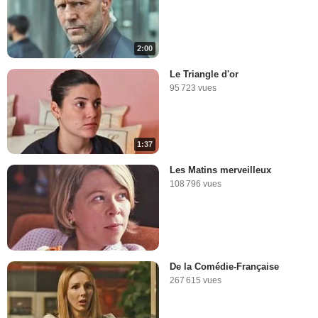
2:00
Le Triangle d'or
95 723 vues
1:37
Les Matins merveilleux
108 796 vues
De la Comédie-Française
267 615 vues