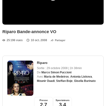
Riparo Bande-annonce VO
25 196 vues
10 oct. 2008
Partager
Riparo
Sortie :
29 octobre 2008
|
1h 38min
De
Marco Simon Puccioni
Avec
Maria de Medeiros
,
Antonia Liskova
,
Mounir Ouadi
,
Steffan Boje
,
Gisella Burinato
Presse
Spectateurs
2,7
3,4