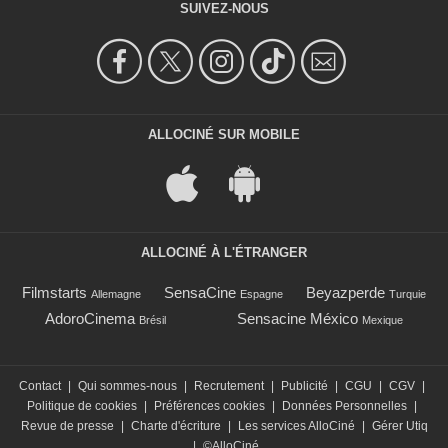
SUIVEZ-NOUS
ALLOCINÉ SUR MOBILE
ALLOCINÉ À L'ÉTRANGER
Filmstarts
SensaCine
Beyazperde
Allemagne
Espagne
Turquie
AdoroCinema
Sensacine México
Brésil
Mexique
Contact
|
Qui sommes-nous
|
Recrutement
|
Publicité
|
CGU
|
CGV
|
Politique de cookies
|
Préférences cookies
|
Données Personnelles
|
Revue de presse
|
Charte d'écriture
|
Les services AlloCiné
|
Gérer Utiq
|
©AlloCiné