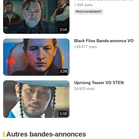
7 404 vues
PROCHAINEMENT
2:14
Black Flies Bande-annonce VO
148 677 vues
2:24
Uprising Teaser VO STEN
34 925 vues
1:10
Autres bandes-annonces