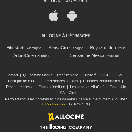
ALLOCINÉ SUR MOBILE
ALLOCINÉ À L'ÉTRANGER
Filmstarts
SensaCine
Beyazperde
Allemagne
Espagne
Turquie
AdoroCinema
Sensacine México
Brésil
Mexique
Contact
|
Qui sommes-nous
|
Recrutement
|
Publicité
|
CGU
|
CGV
|
Politique de cookies
|
Préférences cookies
|
Données Personnelles
|
Revue de presse
|
Charte d'écriture
|
Les services AlloCiné
|
Gérer Utiq
|
©AlloCiné
Retrouvez tous les horaires et infos de votre cinéma sur le numéro AlloCiné :
0 892 892 892
(0,90€/minute)