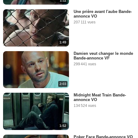
1:11
Une prière avant l'aube Bande-
annonce VO
207 111 vues
1:49
Damien veut changer le monde
Bande-annonce VF
299 441 vues
2:03
Midnight Meat Train Bande-
annonce VO
134 524 vues
1:52
Poker Face Bande-annonce VO