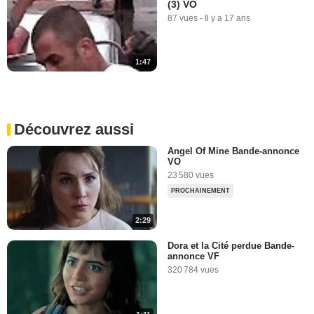
(3) VO
87 vues
-
Il y a 17 ans
1:47
Découvrez aussi
Angel Of Mine Bande-annonce
VO
23 580 vues
PROCHAINEMENT
2:29
Dora et la Cité perdue Bande-
annonce VF
320 784 vues