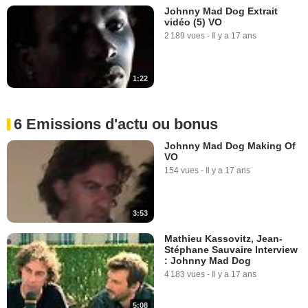
Johnny Mad Dog Extrait
vidéo (5) VO
2 189 vues
-
Il y a 17 ans
1:22
6 Emissions d'actu ou bonus
Johnny Mad Dog Making Of
VO
154 vues
-
Il y a 17 ans
3:53
Mathieu Kassovitz, Jean-
Stéphane Sauvaire Interview
: Johnny Mad Dog
4 183 vues
-
Il y a 17 ans
5:08