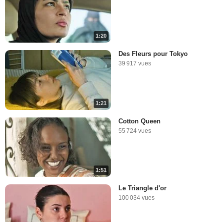
1:20
Des Fleurs pour Tokyo
39 917 vues
1:21
Cotton Queen
55 724 vues
1:51
Le Triangle d'or
100 034 vues