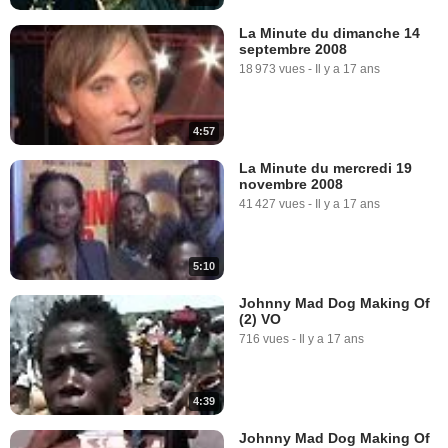
La Minute du dimanche 14
septembre 2008
18 973 vues
-
Il y a 17 ans
4:57
La Minute du mercredi 19
novembre 2008
41 427 vues
-
Il y a 17 ans
5:10
Johnny Mad Dog Making Of
(2) VO
716 vues
-
Il y a 17 ans
4:39
Johnny Mad Dog Making Of