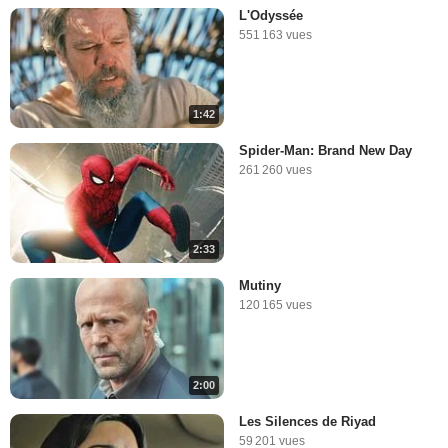
L'Odyssée
551 163 vues
1:42
Spider-Man: Brand New Day
261 260 vues
2:33
Mutiny
120 165 vues
2:00
Les Silences de Riyad
59 201 vues