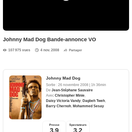
Johnny Mad Dog Bande-annonce VO
107 975 vues
4 nov. 2008
Partager
Johnny Mad Dog
Sortie :
26 novembre 2008
|
1h 36min
De
Jean-Stéphane Sauvaire
Avec
Christopher Minie
,
Daisy Victoria Vandy
,
Dagbeh Tweh
,
Barry Chernoh
,
Mohammed Sesay
Presse
Spectateurs
3,9
3,2