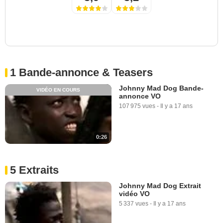
1 Bande-annonce & Teasers
Johnny Mad Dog Bande-
VIDÉO EN COURS
annonce VO
107 975 vues
-
Il y a 17 ans
0:26
5 Extraits
Johnny Mad Dog Extrait
vidéo VO
5 337 vues
-
Il y a 17 ans