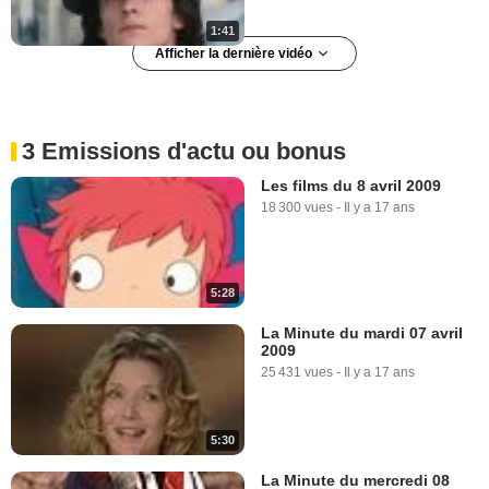
1:41
Afficher la dernière vidéo
Chéri Extrait vidéo (5) VO
1 597 vues
-
Il y a 17 ans
3 Emissions d'actu ou bonus
Les films du 8 avril 2009
18 300 vues
-
Il y a 17 ans
1:40
5:28
La Minute du mardi 07 avril
2009
25 431 vues
-
Il y a 17 ans
5:30
La Minute du mercredi 08