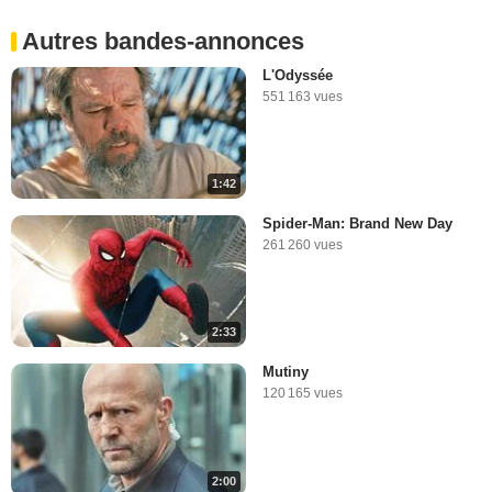
Autres bandes-annonces
L'Odyssée
551 163 vues
1:42
Spider-Man: Brand New Day
261 260 vues
2:33
Mutiny
120 165 vues
2:00