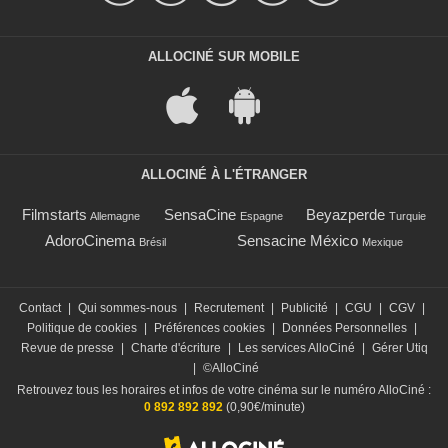
ALLOCINÉ SUR MOBILE
ALLOCINÉ À L'ÉTRANGER
Filmstarts
SensaCine
Beyazperde
Allemagne
Espagne
Turquie
AdoroCinema
Sensacine México
Brésil
Mexique
Contact
|
Qui sommes-nous
|
Recrutement
|
Publicité
|
CGU
|
CGV
|
Politique de cookies
|
Préférences cookies
|
Données Personnelles
|
Revue de presse
|
Charte d'écriture
|
Les services AlloCiné
|
Gérer Utiq
|
©AlloCiné
Retrouvez tous les horaires et infos de votre cinéma sur le numéro AlloCiné :
0 892 892 892
(0,90€/minute)