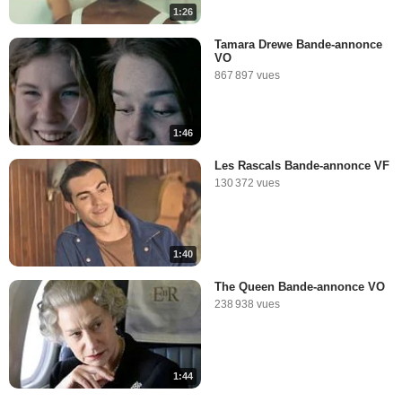
1:26
Tamara Drewe Bande-annonce
VO
867 897 vues
1:46
Les Rascals Bande-annonce VF
130 372 vues
1:40
The Queen Bande-annonce VO
238 938 vues
1:44