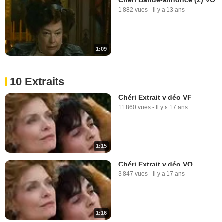
1 882 vues
-
Il y a 13 ans
1:09
10 Extraits
Chéri Extrait vidéo VF
11 860 vues
-
Il y a 17 ans
1:15
Chéri Extrait vidéo VO
3 847 vues
-
Il y a 17 ans
1:16