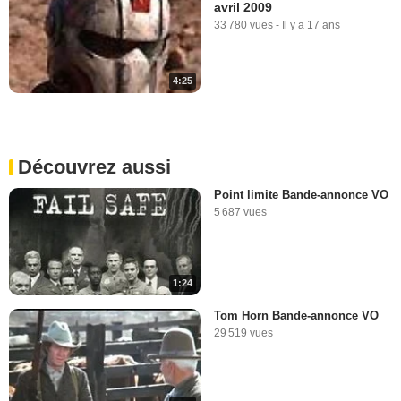
avril 2009
33 780 vues
-
Il y a 17 ans
4:25
Découvrez aussi
Point limite Bande-annonce VO
5 687 vues
1:24
Tom Horn Bande-annonce VO
29 519 vues