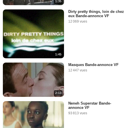
1:35
Dirty pretty things, loin de chez
eux Bande-annonce VF
12 069 vues
1:45
Masques Bande-annonce VF
12 447 vues
2:13
Neneh Superstar Bande-
annonce VF
93 813 vues