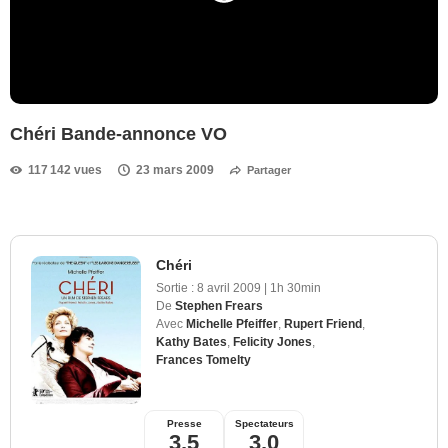
Chéri Bande-annonce VO
117 142 vues
23 mars 2009
Partager
Chéri
Sortie :
8 avril 2009
|
1h 30min
De
Stephen Frears
Avec
Michelle Pfeiffer
,
Rupert Friend
,
Kathy Bates
,
Felicity Jones
,
Frances Tomelty
Presse
Spectateurs
3,5
3,0