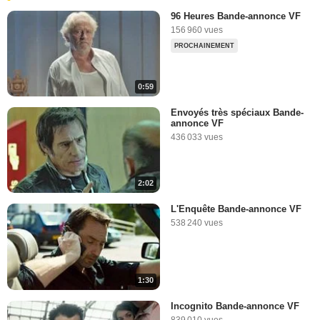
96 Heures Bande-annonce VF
156 960 vues
PROCHAINEMENT
0:59
Envoyés très spéciaux Bande-
annonce VF
436 033 vues
2:02
L'Enquête Bande-annonce VF
538 240 vues
1:30
Incognito Bande-annonce VF
839 010 vues