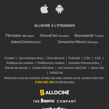
ALLOCINÉ À L'ÉTRANGER
Filmstarts
SensaCine
Beyazperde
Allemagne
Espagne
Turquie
AdoroCinema
Sensacine México
Brésil
Mexique
Contact
|
Qui sommes-nous
|
Recrutement
|
Publicité
|
CGU
|
CGV
|
Politique de cookies
|
Préférences cookies
|
Données Personnelles
|
Revue de presse
|
Charte d'écriture
|
Les services AlloCiné
|
Gérer Utiq
|
©AlloCiné
Retrouvez tous les horaires et infos de votre cinéma sur le numéro AlloCiné :
0 892 892 892
(0,90€/minute)