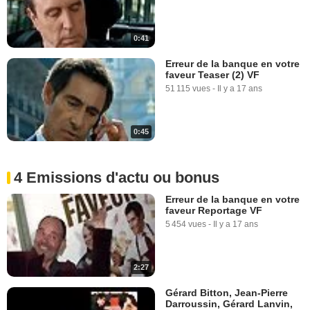
0:41
Erreur de la banque en votre
faveur Teaser (2) VF
51 115 vues
-
Il y a 17 ans
0:45
4 Emissions d'actu ou bonus
Erreur de la banque en votre
faveur Reportage VF
5 454 vues
-
Il y a 17 ans
2:27
Gérard Bitton, Jean-Pierre
Darroussin, Gérard Lanvin,