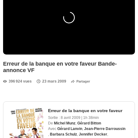
Erreur de la banque en votre faveur Bande-
annonce VF
396 924 vues
23 mars 2009
Partager
Erreur de la banque en votre faveur
Sortie :
8 avril 2009
|
1h 38min
De
Michel Munz
,
Gérard Bitton
Avec
Gérard Lanvin
,
Jean-Pierre Darroussin
,
Barbara Schulz
,
Jennifer Decker
,