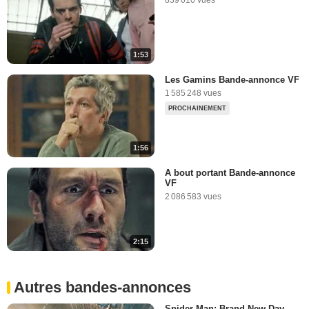
1:53
Les Gamins Bande-annonce VF
1 585 248 vues
PROCHAINEMENT
1:56
A bout portant Bande-annonce
VF
2 086 583 vues
2:15
Autres bandes-annonces
Spider-Man: Brand New Day