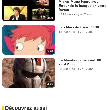
Michel Munz Interview :
Erreur de la banque en votre
faveur
4 219 vues
-
Il y a 17 ans
3:29
Les films du 8 avril 2009
18 300 vues
-
Il y a 17 ans
5:28
La Minute du mercredi 08
avril 2009
33 780 vues
-
Il y a 17 ans
4:25
Découvrez aussi