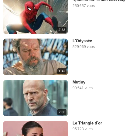
250 657 vues
2:33
L'Odyssée
529 969 vues
1:42
Mutiny
99 541 vues
2:00
Le Triangle d'or
95 723 vues