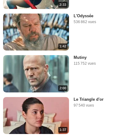
2:33
L'Odyssée
536 862 vues
1:42
Mutiny
115 752 vues
2:00
Le Triangle d'or
97 540 vues
1:37