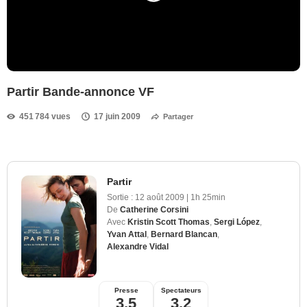
Partir Bande-annonce VF
451 784 vues
17 juin 2009
Partager
Partir
Sortie :
12 août 2009
|
1h 25min
De
Catherine Corsini
Avec
Kristin Scott Thomas
,
Sergi López
,
Yvan Attal
,
Bernard Blancan
,
Alexandre Vidal
Presse
Spectateurs
3,5
3,2