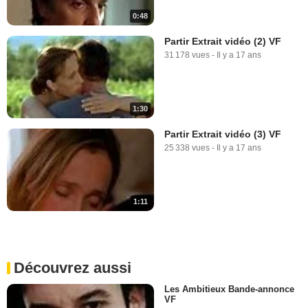
0:48
Partir Extrait vidéo (2) VF
31 178 vues
-
Il y a 17 ans
1:30
Partir Extrait vidéo (3) VF
25 338 vues
-
Il y a 17 ans
1:11
Découvrez aussi
Les Ambitieux Bande-annonce
VF