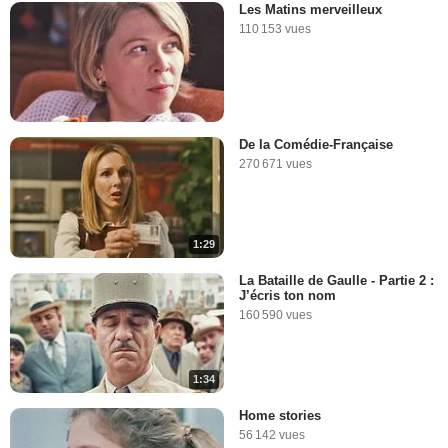
Les Matins merveilleux
110 153 vues
De la Comédie-Française
270 671 vues
1:29
La Bataille de Gaulle - Partie 2 :
J’écris ton nom
160 590 vues
1:34
Home stories
56 142 vues