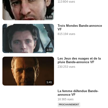
113 804 vues
1:33
Trois Mondes Bande-annonce
VF
815 194 vues
1:32
Les Jeux des nuages et de la
pluie Bande-annonce VF
230 253 vues
1:41
La femme défendue Bande-
annonce VF
16 365 vues
PROCHAINEMENT