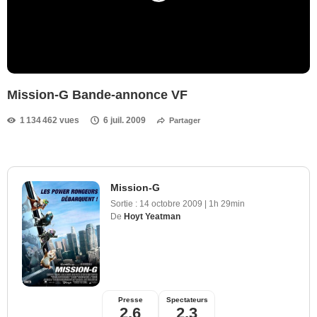
Mission-G Bande-annonce VF
1 134 462 vues
6 juil. 2009
Partager
Mission-G
Sortie :
14 octobre 2009
|
1h 29min
De
Hoyt Yeatman
Presse
Spectateurs
2,6
2,3