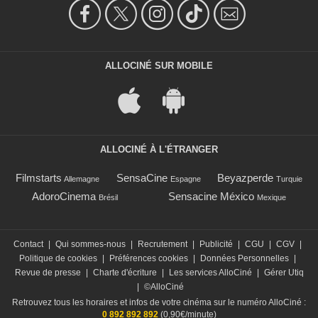
ALLOCINÉ SUR MOBILE
ALLOCINÉ À L'ÉTRANGER
Filmstarts
SensaCine
Beyazperde
Allemagne
Espagne
Turquie
AdoroCinema
Sensacine México
Brésil
Mexique
Contact
|
Qui sommes-nous
|
Recrutement
|
Publicité
|
CGU
|
CGV
|
Politique de cookies
|
Préférences cookies
|
Données Personnelles
|
Revue de presse
|
Charte d'écriture
|
Les services AlloCiné
|
Gérer Utiq
|
©AlloCiné
Retrouvez tous les horaires et infos de votre cinéma sur le numéro AlloCiné :
0 892 892 892
(0,90€/minute)