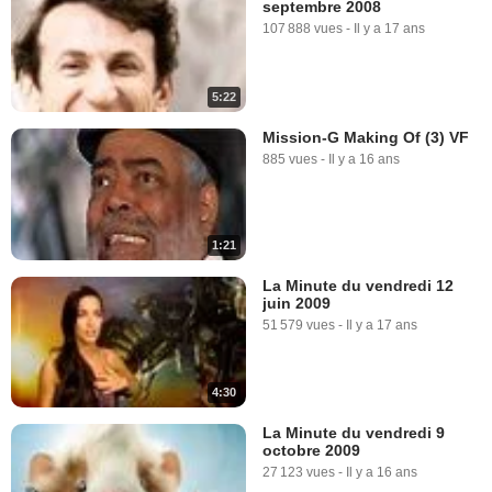
septembre 2008
107 888 vues
-
Il y a 17 ans
5:22
Mission-G Making Of (3) VF
885 vues
-
Il y a 16 ans
1:21
La Minute du vendredi 12
juin 2009
51 579 vues
-
Il y a 17 ans
4:30
La Minute du vendredi 9
octobre 2009
27 123 vues
-
Il y a 16 ans