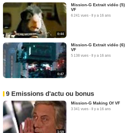
Mission-G Extrait vidéo (5)
VF
6 241 vues
-
Il y a 16 ans
0:44
Mission-G Extrait vidéo (6)
VF
5 138 vues
-
Il y a 16 ans
0:47
9 Emissions d'actu ou bonus
Mission-G Making Of VF
3 341 vues
-
Il y a 16 ans
1:59