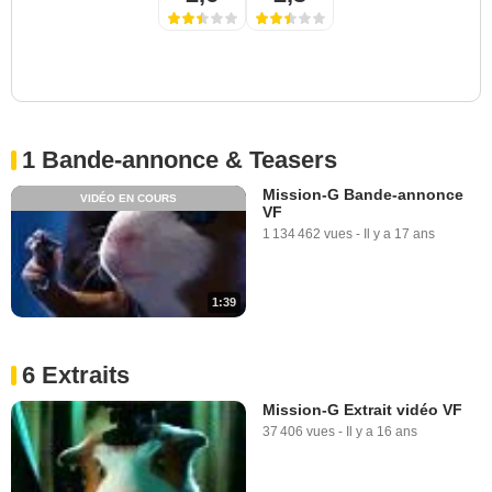
1 Bande-annonce & Teasers
Mission-G Bande-annonce
VIDÉO EN COURS
VF
1 134 462 vues
-
Il y a 17 ans
1:39
6 Extraits
Mission-G Extrait vidéo VF
37 406 vues
-
Il y a 16 ans