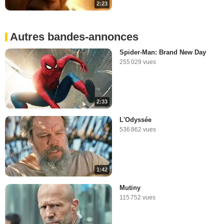
2:23
Autres bandes-annonces
Spider-Man: Brand New Day
255 029 vues
2:33
L'Odyssée
536 862 vues
1:42
Mutiny
115 752 vues