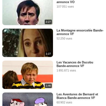
annonce VO
107 051 vues
2:27
La Montagne ensorcelée Bande-
annonce VF
52 250 vues
1:27
Les Vacances de Ducobu
Bande-annonce VF
1 891 871 vues
1:46
Les Aventures de Bernard et
Bianca Bande-annonce VF
60 902 vues