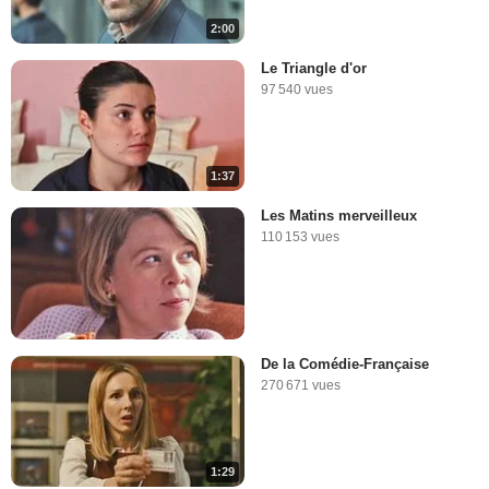
2:00
Le Triangle d'or
97 540 vues
1:37
Les Matins merveilleux
110 153 vues
De la Comédie-Française
270 671 vues
1:29