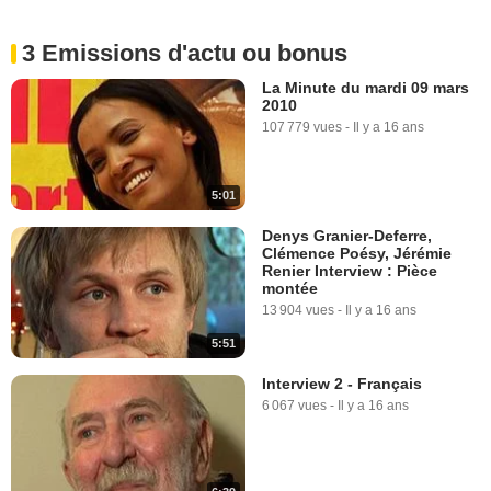
3 Emissions d'actu ou bonus
La Minute du mardi 09 mars
2010
107 779 vues
-
Il y a 16 ans
5:01
Denys Granier-Deferre,
Clémence Poésy, Jérémie
Renier Interview : Pièce
montée
13 904 vues
-
Il y a 16 ans
5:51
Interview 2 - Français
6 067 vues
-
Il y a 16 ans