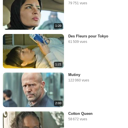
79 751 vues
1:20
Des Fleurs pour Tokyo
61 509 vues
1:21
Mutiny
122 060 vues
2:00
Cotton Queen
58 672 vues