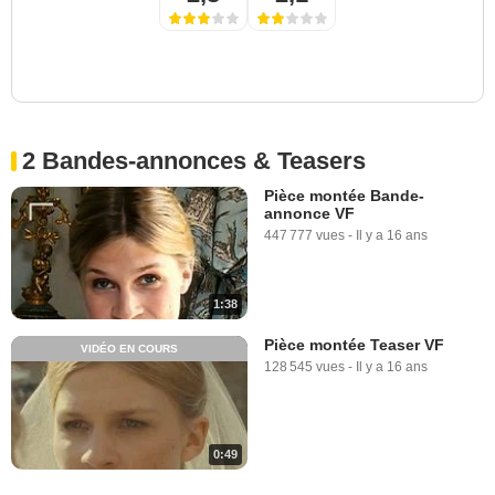
2 Bandes-annonces & Teasers
Pièce montée Bande-
annonce VF
447 777 vues
-
Il y a 16 ans
1:38
Pièce montée Teaser VF
VIDÉO EN COURS
128 545 vues
-
Il y a 16 ans
0:49