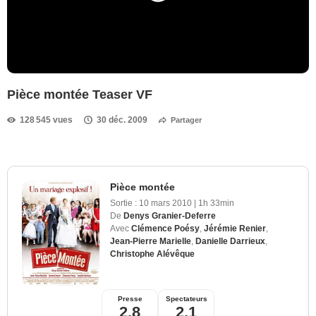
Pièce montée Teaser VF
128 545 vues
30 déc. 2009
Partager
Pièce montée
Sortie :
10 mars 2010
|
1h 33min
De
Denys Granier-Deferre
Avec
Clémence Poésy
,
Jérémie Renier
,
Jean-Pierre Marielle
,
Danielle Darrieux
,
Christophe Alévêque
Presse
Spectateurs
2,8
2,1