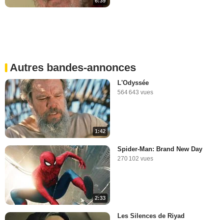
6:39
Autres bandes-annonces
L'Odyssée
564 643 vues
1:42
Spider-Man: Brand New Day
270 102 vues
2:33
Les Silences de Riyad