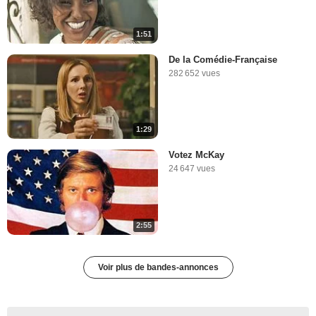
1:51
De la Comédie-Française
282 652 vues
1:29
Votez McKay
24 647 vues
2:55
Voir plus de bandes-annonces