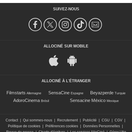
SUIVEZ-NOUS
ALLOCINÉ SUR MOBILE
ALLOCINÉ À L'ÉTRANGER
Filmstarts
SensaCine
Beyazperde
Allemagne
Espagne
Turquie
AdoroCinema
Sensacine México
Brésil
Mexique
Contact
|
Qui sommes-nous
|
Recrutement
|
Publicité
|
CGU
|
CGV
|
Politique de cookies
|
Préférences cookies
|
Données Personnelles
|
Revue de presse
|
Charte d'écriture
|
Les services AlloCiné
|
Gérer Utiq