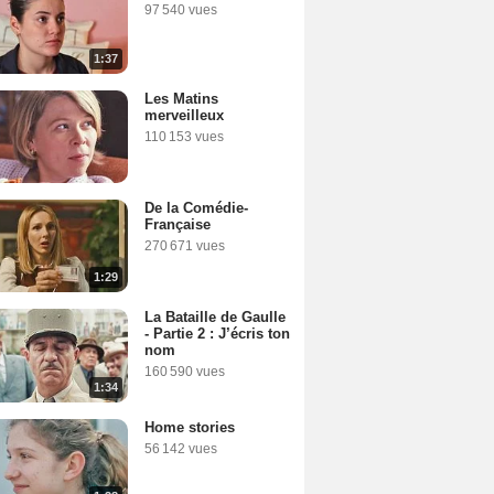
97 540 vues
1:37
Les Matins
merveilleux
110 153 vues
De la Comédie-
Française
270 671 vues
1:29
La Bataille de Gaulle
- Partie 2 : J’écris ton
nom
160 590 vues
1:34
Home stories
56 142 vues