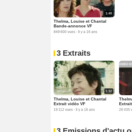
1:40
Thelma, Louise et Chantal
Bande-annonce VF
849 600 vues
-
Il y a 16 ans
3 Extraits
VIDÉO E
1:32
Thelma, Louise et Chantal
Thelma
Extrait vidéo VF
Extrai
19 112 vues
-
Il y a 16 ans
26 435 
3 Emissions d'actu 