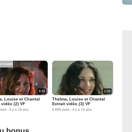
N COURS
3:10
1:16
, Louise et Chantal
Thelma, Louise et Chantal
t vidéo (2) VF
Extrait vidéo (3) VF
vues
-
Il y a 16 ans
6 899 vues
-
Il y a 16 ans
ou bonus