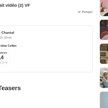
it vidéo (2) VF
Partager
t Chantal
1h 30min
oline Cellier
,
Catherine Jacob
,
Thierry Lhermitte
,
Michèle Bernier
ateurs
,4
Teasers