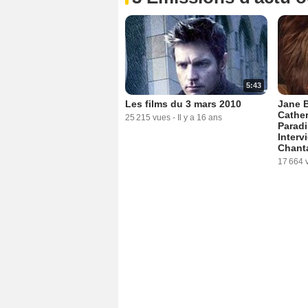
5:43
Les films du 3 mars 2010
Jane B
Cather
25 215 vues
-
Il y a 16 ans
Paradi
Interv
Chant
17 664 