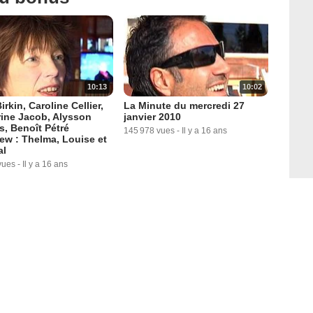
10:13
10:02
irkin, Caroline Cellier,
La Minute du mercredi 27
ine Jacob, Alysson
janvier 2010
s, Benoît Pétré
145 978 vues
-
Il y a 16 ans
iew : Thelma, Louise et
al
vues
-
Il y a 16 ans