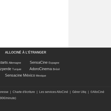
ALLOCINÉ À L'ÉTRANGER
tarts
SensaCine
Allemagne
Espagne
zperde
AdoroCinema
Turquie
Brésil
Sensacine México
Mexique
presse
|
Charte d'écriture
|
Les services AlloCiné
|
Gérer Utiq
|
©AlloCiné
,90€/minute)