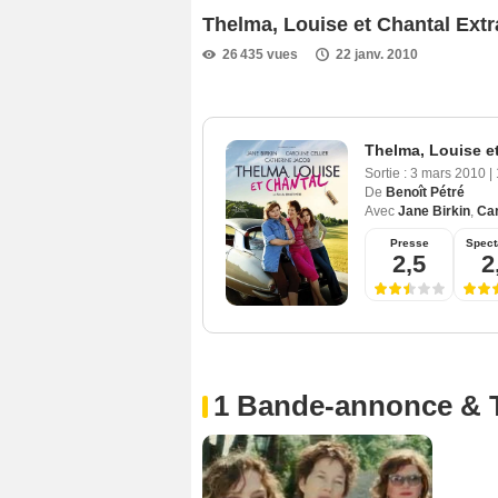
Thelma, Louise et Chantal Extra
26 435 vues
22 janv. 2010
Thelma, Louise e
Sortie :
3 mars 2010
|
De
Benoît Pétré
Avec
Jane Birkin
,
Car
Presse
Spect
2,5
2
1 Bande-annonce & 