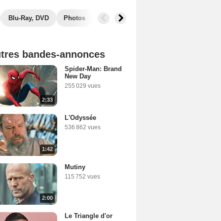
Blu-Ray, DVD
Photos
Secrets de tournage
Box Office
tres bandes-annonces
Spider-Man: Brand
New Day
255 029 vues
2:33
L'Odyssée
536 862 vues
1:42
Mutiny
115 752 vues
2:00
Le Triangle d'or