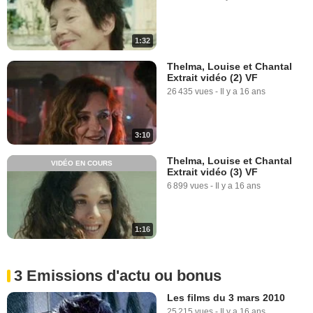
1:32
Thelma, Louise et Chantal
Extrait vidéo (2) VF
26 435 vues
-
Il y a 16 ans
3:10
Thelma, Louise et Chantal
VIDÉO EN COURS
Extrait vidéo (3) VF
6 899 vues
-
Il y a 16 ans
1:16
3 Emissions d'actu ou bonus
Les films du 3 mars 2010
25 215 vues
-
Il y a 16 ans