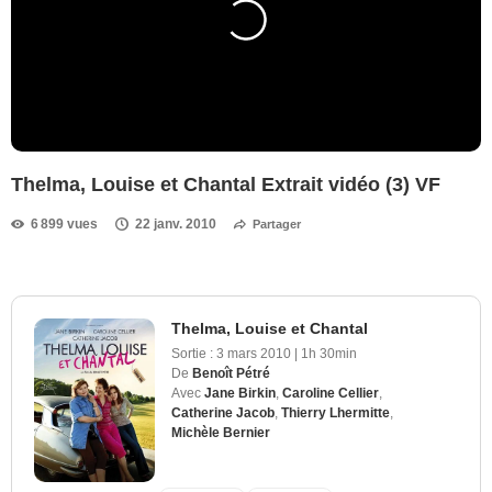
Thelma, Louise et Chantal Extrait vidéo (3) VF
6 899 vues
22 janv. 2010
Partager
Thelma, Louise et Chantal
Sortie :
3 mars 2010
|
1h 30min
De
Benoît Pétré
Avec
Jane Birkin
,
Caroline Cellier
,
Catherine Jacob
,
Thierry Lhermitte
,
Michèle Bernier