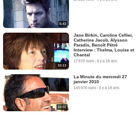
5:43
Jane Birkin, Caroline Cellier,
Catherine Jacob, Alysson
Paradis, Benoît Pétré
Interview : Thelma, Louise et
Chantal
17 670 vues
-
Il y a 16 ans
10:13
La Minute du mercredi 27
janvier 2010
145 978 vues
-
Il y a 16 ans
10:02