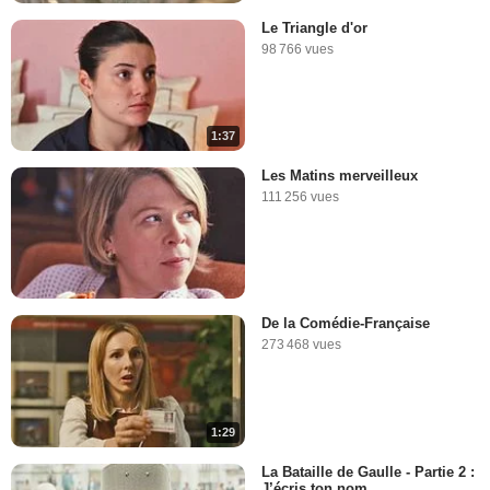
Le Triangle d'or
98 766 vues
1:37
Les Matins merveilleux
111 256 vues
De la Comédie-Française
273 468 vues
1:29
La Bataille de Gaulle - Partie 2 :
J’écris ton nom