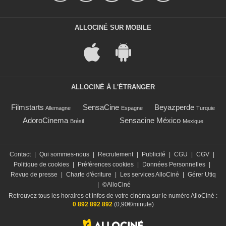
ALLOCINÉ SUR MOBILE
ALLOCINÉ À L'ÉTRANGER
Filmstarts
SensaCine
Beyazperde
Allemagne
Espagne
Turquie
AdoroCinema
Sensacine México
Brésil
Mexique
Contact
|
Qui sommes-nous
|
Recrutement
|
Publicité
|
CGU
|
CGV
|
Politique de cookies
|
Préférences cookies
|
Données Personnelles
|
Revue de presse
|
Charte d'écriture
|
Les services AlloCiné
|
Gérer Utiq
|
©AlloCiné
Retrouvez tous les horaires et infos de votre cinéma sur le numéro AlloCiné :
0 892 892 892
(0,90€/minute)