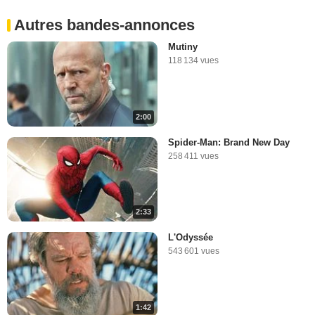
Autres bandes-annonces
Mutiny
118 134 vues
2:00
Spider-Man: Brand New Day
258 411 vues
2:33
L'Odyssée
543 601 vues
1:42