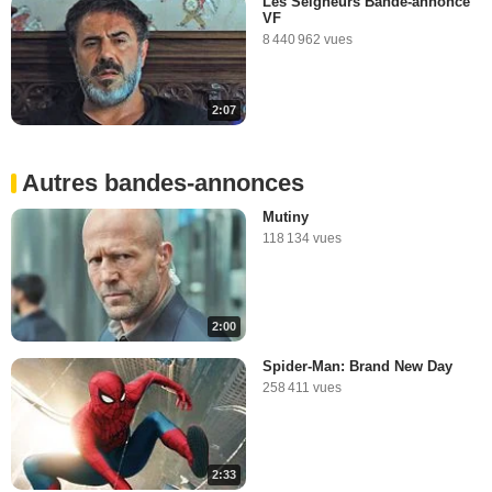
Les Seigneurs Bande-annonce
VF
8 440 962 vues
2:07
Autres bandes-annonces
Mutiny
118 134 vues
2:00
Spider-Man: Brand New Day
258 411 vues
2:33