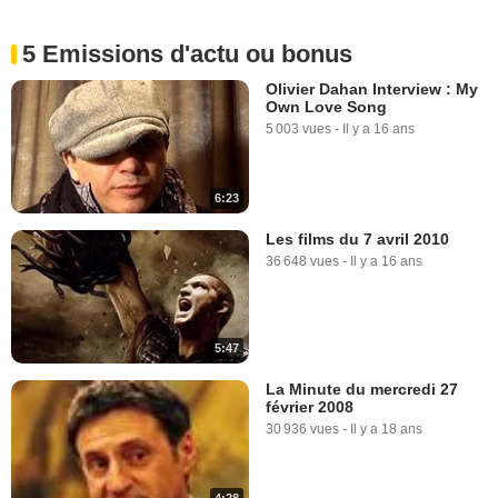
5 Emissions d'actu ou bonus
Olivier Dahan Interview : My
Own Love Song
5 003 vues
-
Il y a 16 ans
6:23
Les films du 7 avril 2010
36 648 vues
-
Il y a 16 ans
5:47
La Minute du mercredi 27
février 2008
30 936 vues
-
Il y a 18 ans