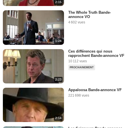
2:15
The Whole Truth Bande-
annonce VO
4 602 vues
1:24
Ces différences qui nous
rapprochent Bande-annonce VF
10 112 vues
PROCHAINEMENT
2:23
Appaloosa Bande-annonce VF
221 698 vues
2:14