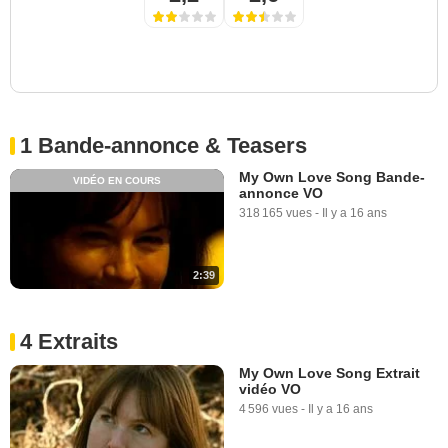
1 Bande-annonce & Teasers
My Own Love Song Bande-
VIDÉO EN COURS
annonce VO
318 165 vues
-
Il y a 16 ans
2:39
4 Extraits
My Own Love Song Extrait
vidéo VO
4 596 vues
-
Il y a 16 ans