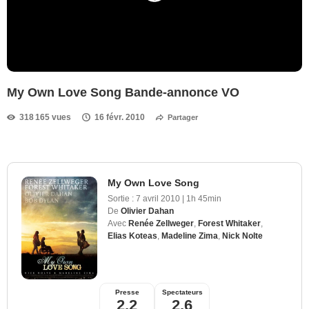
My Own Love Song Bande-annonce VO
318 165 vues
16 févr. 2010
Partager
My Own Love Song
Sortie :
7 avril 2010
|
1h 45min
De
Olivier Dahan
Avec
Renée Zellweger
,
Forest Whitaker
,
Elias Koteas
,
Madeline Zima
,
Nick Nolte
Presse
Spectateurs
2,2
2,6