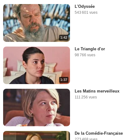
L'Odyssée
543 601 vues
1:42
Le Triangle d'or
98 766 vues
1:37
Les Matins merveilleux
111 256 vues
De la Comédie-Française
273 468 vues