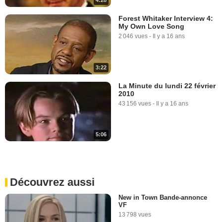
4:28
Forest Whitaker Interview 4:
My Own Love Song
2 046 vues
-
Il y a 16 ans
3:22
La Minute du lundi 22 février
2010
43 156 vues
-
Il y a 16 ans
5:06
Découvrez aussi
New in Town Bande-annonce
VF
13 798 vues