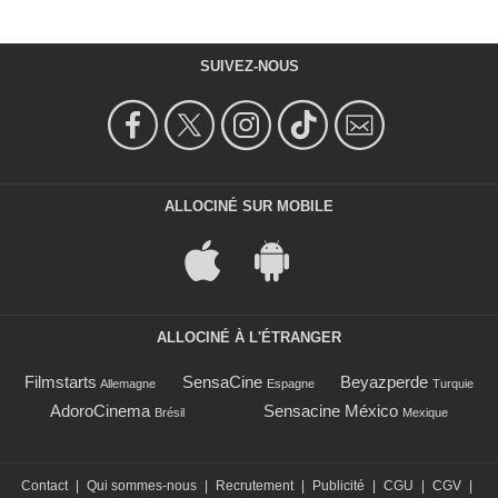
SUIVEZ-NOUS
ALLOCINÉ SUR MOBILE
ALLOCINÉ À L'ÉTRANGER
Filmstarts
SensaCine
Beyazperde
Allemagne
Espagne
Turquie
AdoroCinema
Sensacine México
Brésil
Mexique
Contact
|
Qui sommes-nous
|
Recrutement
|
Publicité
|
CGU
|
CGV
|