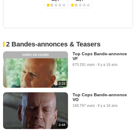
2 Bandes-annonces & Teasers
Top Cops Bande-annonce
VIDÉO EN COURS
VF
675 291 vues
-
Il y a 16 ans
2:15
Top Cops Bande-annonce
VO
166 797 vues
-
Il y a 16 ans
2:44