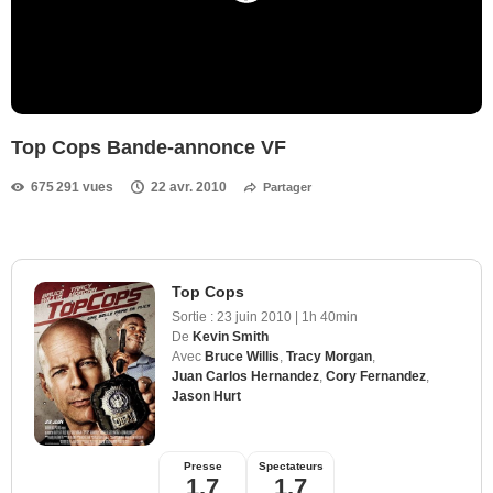
Top Cops Bande-annonce VF
675 291 vues
22 avr. 2010
Partager
Top Cops
Sortie :
23 juin 2010
|
1h 40min
De
Kevin Smith
Avec
Bruce Willis
,
Tracy Morgan
,
Juan Carlos Hernandez
,
Cory Fernandez
,
Jason Hurt
Presse
Spectateurs
1,7
1,7