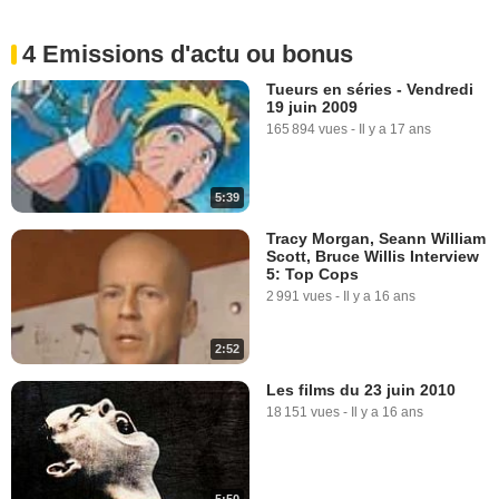
4 Emissions d'actu ou bonus
Tueurs en séries - Vendredi
19 juin 2009
165 894 vues
-
Il y a 17 ans
5:39
Tracy Morgan, Seann William
Scott, Bruce Willis Interview
5: Top Cops
2 991 vues
-
Il y a 16 ans
2:52
Les films du 23 juin 2010
18 151 vues
-
Il y a 16 ans