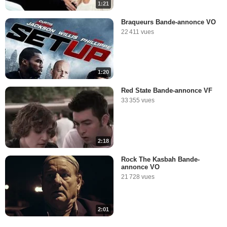
1:21
Braqueurs Bande-annonce VO
22 411 vues
1:20
Red State Bande-annonce VF
33 355 vues
2:18
Rock The Kasbah Bande-
annonce VO
21 728 vues
2:01