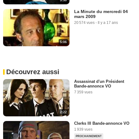
5:50
La Minute du mercredi 04
mars 2009
20 574 vues
-
Il y a 17 ans
5:06
Découvrez aussi
Assassinat d'un Président
Bande-annonce VO
7 359 vues
2:22
Clerks III Bande-annonce VO
1 939 vues
PROCHAINEMENT