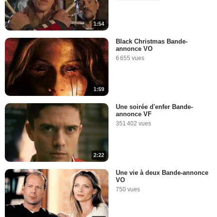
1:54
Black Christmas Bande-
annonce VO
6 655 vues
1:59
Une soirée d'enfer Bande-
annonce VF
351 402 vues
2:22
Une vie à deux Bande-annonce
VO
750 vues