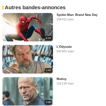
Autres bandes-annonces
Spider-Man: Brand New Day
258 411 vues
2:33
L'Odyssée
543 601 vues
1:42
Mutiny
118 134 vues
2:00