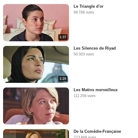
Le Triangle d'or
98 766 vues
1:37
Les Silences de Riyad
50 303 vues
1:20
Les Matins merveilleux
111 256 vues
De la Comédie-Française
273 468 vues