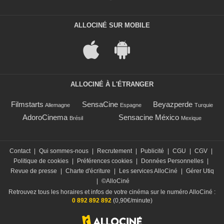
ALLOCINÉ SUR MOBILE
ALLOCINÉ À L'ÉTRANGER
Filmstarts
SensaCine
Beyazperde
Allemagne
Espagne
Turquie
AdoroCinema
Sensacine México
Brésil
Mexique
Contact
|
Qui sommes-nous
|
Recrutement
|
Publicité
|
CGU
|
CGV
|
Politique de cookies
|
Préférences cookies
|
Données Personnelles
|
Revue de presse
|
Charte d'écriture
|
Les services AlloCiné
|
Gérer Utiq
|
©AlloCiné
Retrouvez tous les horaires et infos de votre cinéma sur le numéro AlloCiné :
0 892 892 892
(0,90€/minute)