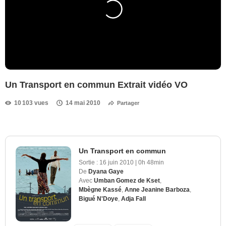
Un Transport en commun Extrait vidéo VO
10 103 vues
14 mai 2010
Partager
Un Transport en commun
Sortie :
16 juin 2010
|
0h 48min
De
Dyana Gaye
Avec
Umban Gomez de Kset
,
Mbègne Kassé
,
Anne Jeanine Barboza
,
Bigué N'Doye
,
Adja Fall