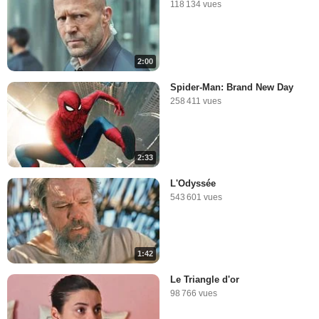
118 134 vues
2:00
Spider-Man: Brand New Day
258 411 vues
2:33
L'Odyssée
543 601 vues
1:42
Le Triangle d'or
98 766 vues