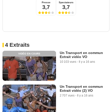
Presse
Spectateurs
3,7
3,7
4 Extraits
Un Transport en commun
VIDÉO EN COURS
Extrait vidéo VO
10 103 vues
-
Il y a 16 ans
1:41
Un Transport en commun
Extrait vidéo (2) VO
2 707 vues
-
Il y a 16 ans
2:04