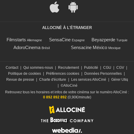
ALLOCINÉ À L'ÉTRANGER
Filmstarts
SensaCine
Beyazperde
Allemagne
Espagne
Turquie
AdoroCinema
Sensacine México
Brésil
Mexique
Contact
|
Qui sommes-nous
|
Recrutement
|
Publicité
|
CGU
|
CGV
|
Politique de cookies
|
Préférences cookies
|
Données Personnelles
|
Revue de presse
|
Charte d'écriture
|
Les services AlloCiné
|
Gérer Utiq
|
©AlloCiné
Retrouvez tous les horaires et infos de votre cinéma sur le numéro AlloCiné :
0 892 892 892
(0,90€/minute)