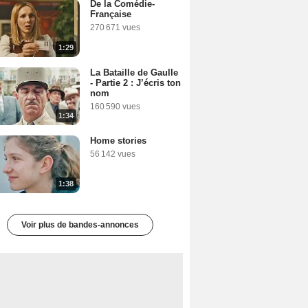
De la Comédie-
Française
270 671 vues
1:29
La Bataille de Gaulle
- Partie 2 : J’écris ton
nom
160 590 vues
1:34
Home stories
56 142 vues
1:38
Voir plus de bandes-annonces