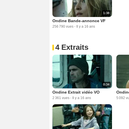
1:38
Ondine Bande-annonce VF
256 790 vues
-
Il y a 16 ans
4 Extraits
0:34
Ondine Extrait vidéo VO
Ondine
2 361 vues
-
Il y a 16 ans
5 092 v