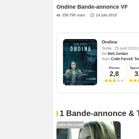
Ondine Bande-annonce VF
256 790 vues
14 juin 2010
Ondine
Sortie :
25 août 2010
|
De
Neil Jordan
Avec
Colin Farrell
,
To
Presse
Spect
2,8
3
1 Bande-annonce & 
VIDÉO EN COURS