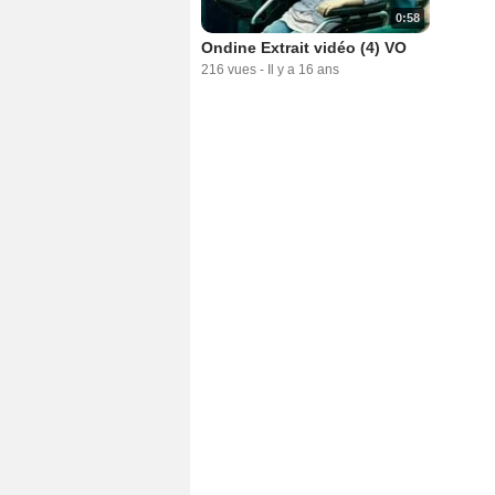
0:58
Ondine Extrait vidéo (4) VO
216 vues
-
Il y a 16 ans