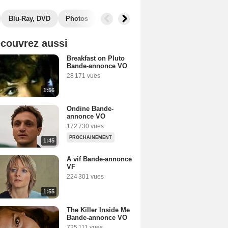
Blu-Ray, DVD
Photos
Secrets de tournage
Box Office
couvrez aussi
Breakfast on Pluto
Bande-annonce VO
28 171 vues
1:56
Ondine Bande-
annonce VO
172 730 vues
PROCHAINEMENT
1:45
A vif Bande-annonce
VF
224 301 vues
1:55
The Killer Inside Me
Bande-annonce VO
725 111 vues