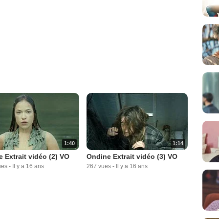
1:40
1:14
 Extrait vidéo (2) VO
Ondine Extrait vidéo (3) VO
ues
-
Il y a 16 ans
267 vues
-
Il y a 16 ans