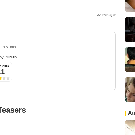
Partager
1h 51min
ny Curran
,
Stephen Rea
,
Alicja Bachleda
,
Dervla Kirwan
ateurs
,1
Teasers
Au