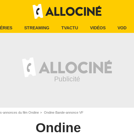
ÉRIES
STREAMING
TVACTU
VIDÉOS
VOD
s-annonces du film Ondine
Ondine Bande-annonce VF
Ondine