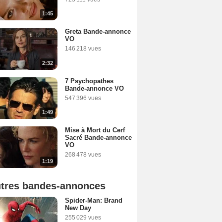
1:45
Greta Bande-annonce
VO
146 218 vues
2:32
7 Psychopathes
Bande-annonce VO
547 396 vues
1:49
Mise à Mort du Cerf
Sacré Bande-annonce
VO
268 478 vues
1:19
tres bandes-annonces
Spider-Man: Brand
New Day
255 029 vues