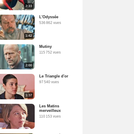
2:33
L'Odyssée
536 862 vues
1:42
Mutiny
115 752 vues
2:00
Le Triangle d'or
97 540 vues
1:37
Les Matins
merveilleux
110 153 vues