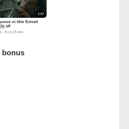
1:57
ueue ni tête Extrait
(5) VF
s
-
Il y a 15 ans
u bonus