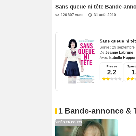
Sans queue ni tête Bande-ann
126 807 vues
31 août 2010
Sans queue ni tê
Sortie :
29 septembre
De
Jeanne Labrune
Avec
Isabelle Hupper
Presse
Spect
2,2
1
1 Bande-annonce & 
VIDÉO EN COURS