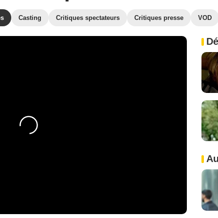
es
Casting
Critiques spectateurs
Critiques presse
VOD
Dé
Au