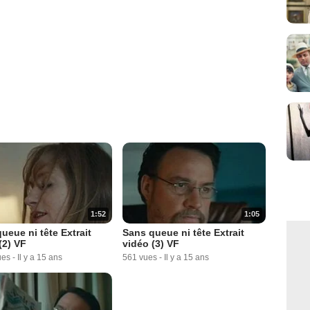
1:52
1:05
ueue ni tête Extrait
Sans queue ni tête Extrait
(2) VF
vidéo (3) VF
ues
-
Il y a 15 ans
561 vues
-
Il y a 15 ans