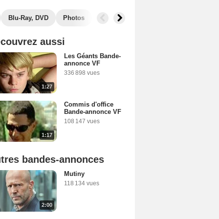
Blu-Ray, DVD
Photos
Secrets de tournage
Box Office
couvrez aussi
Les Géants Bande-
annonce VF
336 898 vues
1:27
Commis d'office
Bande-annonce VF
108 147 vues
1:17
tres bandes-annonces
Mutiny
118 134 vues
2:00