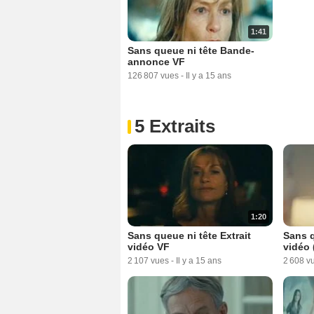
1:41
Sans queue ni tête Bande-
annonce VF
126 807 vues
-
Il y a 15 ans
5 Extraits
1:20
Sans queue ni tête Extrait
Sans q
vidéo VF
vidéo 
2 107 vues
-
Il y a 15 ans
2 608 v