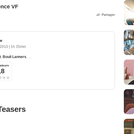
once VF
Partager
te
 2010
|
1h 35min
t
,
Bouli Lanners
,
Sabila Moussadek
,
Richard Debuisne
,
Valérie Dréville
ateurs
,8
Teasers