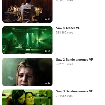
653 014 vues
0:43
Saw 4 Teaser VO
583 865 vues
0:51
Saw 2 Bande-annonce VF
722 216 vues
1:27
Saw 3 Bande-annonce VF
744 066 vues