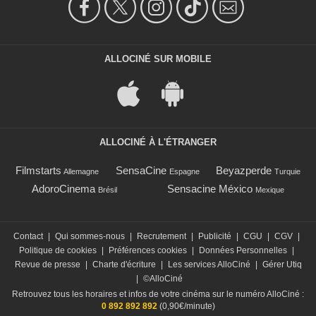
ALLOCINÉ SUR MOBILE
ALLOCINÉ À L'ÉTRANGER
Filmstarts
SensaCine
Beyazperde
Allemagne
Espagne
Turquie
AdoroCinema
Sensacine México
Brésil
Mexique
Contact
|
Qui sommes-nous
|
Recrutement
|
Publicité
|
CGU
|
CGV
|
Politique de cookies
|
Préférences cookies
|
Données Personnelles
|
Revue de presse
|
Charte d'écriture
|
Les services AlloCiné
|
Gérer Utiq
|
©AlloCiné
Retrouvez tous les horaires et infos de votre cinéma sur le numéro AlloCiné :
0 892 892 892
(0,90€/minute)