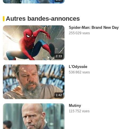
Autres bandes-annonces
Spider-Man: Brand New Day
255 029 vues
2:33
L'Odyssée
536 862 vues
1:42
Mutiny
115 752 vues