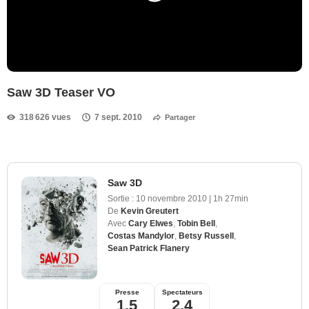
Saw 3D Teaser VO
318 626 vues
7 sept. 2010
Partager
Saw 3D
Sortie :
10 novembre 2010
|
1h 27min
De
Kevin Greutert
Avec
Cary Elwes
,
Tobin Bell
,
Costas Mandylor
,
Betsy Russell
,
Sean Patrick Flanery
Presse
Spectateurs
1,5
2,4