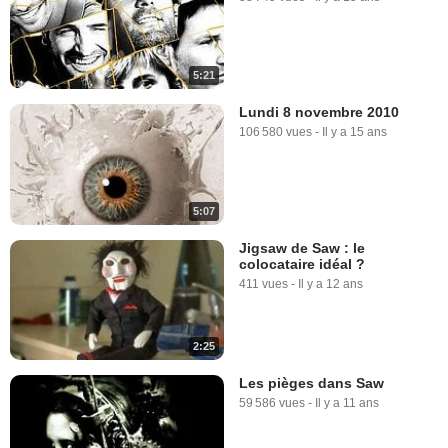
5:21
Lundi 8 novembre 2010
106 580 vues
-
Il y a 15 ans
5:07
Jigsaw de Saw : le
colocataire idéal ?
411 vues
-
Il y a 12 ans
2:25
Les pièges dans Saw
59 586 vues
-
Il y a 11 ans