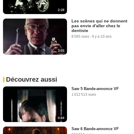
2:28
Les scènes qui ne donnent
pas envie d'aller chez le
dentiste
8 565 vues
-
Il y a 10 ans
3:03
Découvrez aussi
Saw 5 Bande-annonce VF
1 012 513 vues
0:44
Saw 6 Bande-annonce VF