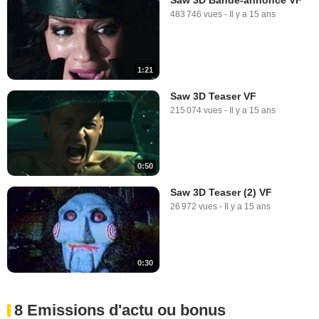
483 746 vues
-
Il y a 15 ans
1:21
Saw 3D Teaser VF
215 074 vues
-
Il y a 15 ans
0:50
Saw 3D Teaser (2) VF
26 972 vues
-
Il y a 15 ans
0:30
8 Emissions d'actu ou bonus