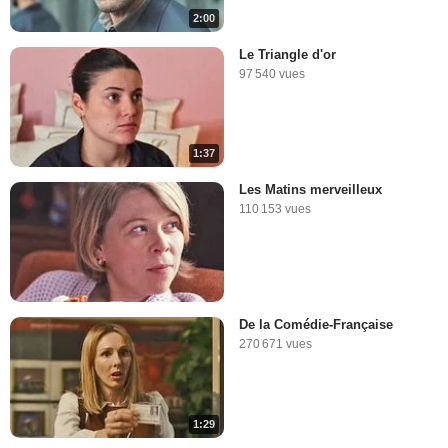
2:00
Le Triangle d'or
97 540 vues
1:37
Les Matins merveilleux
110 153 vues
De la Comédie-Française
270 671 vues
1:29