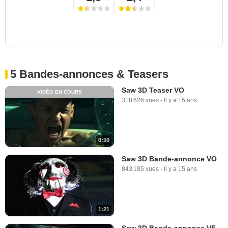
5 Bandes-annonces & Teasers
Saw 3D Teaser VO
VIDÉO EN COURS
318 626 vues
-
Il y a 15 ans
0:50
Saw 3D Bande-annonce VO
843 185 vues
-
Il y a 15 ans
1:21
Saw 3D Bande-annonce VF