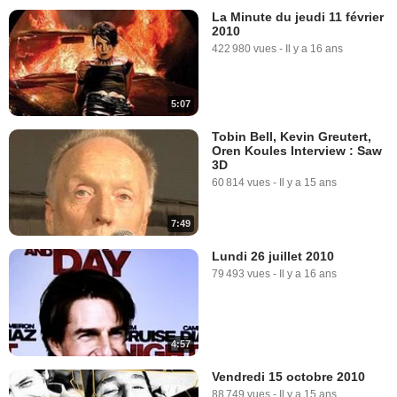
La Minute du jeudi 11 février
2010
422 980 vues
-
Il y a 16 ans
5:07
Tobin Bell, Kevin Greutert,
Oren Koules Interview : Saw
3D
60 814 vues
-
Il y a 15 ans
7:49
Lundi 26 juillet 2010
79 493 vues
-
Il y a 16 ans
4:57
Vendredi 15 octobre 2010
88 749 vues
-
Il y a 15 ans