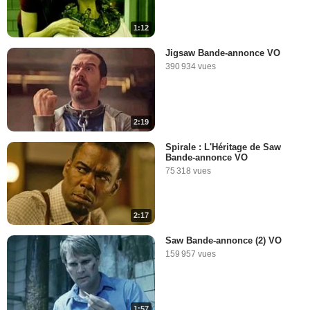
1:12
Jigsaw Bande-annonce VO
390 934 vues
2:19
Spirale : L'Héritage de Saw
Bande-annonce VO
75 318 vues
2:17
Saw Bande-annonce (2) VO
159 957 vues
1:57