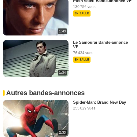
Plein soleil Bande-annonce VF
130 756 vues
EN SALLE
1:43
Le Samouraï Bande-annonce
VF
76 434 vues
EN SALLE
1:34
Autres bandes-annonces
Spider-Man: Brand New Day
255 029 vues
2:33