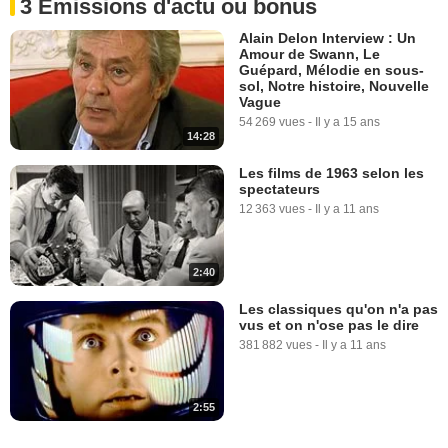
3 Emissions d'actu ou bonus
Alain Delon Interview : Un
Amour de Swann, Le
Guépard, Mélodie en sous-
sol, Notre histoire, Nouvelle
Vague
54 269 vues
-
Il y a 15 ans
14:28
Les films de 1963 selon les
spectateurs
12 363 vues
-
Il y a 11 ans
2:40
Les classiques qu'on n'a pas
vus et on n'ose pas le dire
381 882 vues
-
Il y a 11 ans
2:55