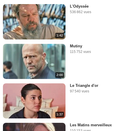
L'Odyssée
536 862 vues
1:42
Mutiny
115 752 vues
2:00
Le Triangle d'or
97 540 vues
1:37
Les Matins merveilleux
110 153 vues