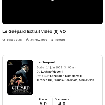
Le Guépard Extrait vidéo (6) VO
14 560 vues
24 nov. 2010
Partager
Le Guépard
Sortie :
14 juin 1963
|
3h 05min
De
Luchino Visconti
Avec
Burt Lancaster
,
Romolo Valli
,
Terence Hill
,
Claudia Cardinale
,
Alain Delon
Presse
Spectateurs
5,0
4,0