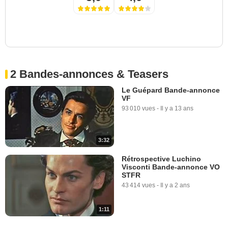
2 Bandes-annonces & Teasers
Le Guépard Bande-annonce
VF
93 010 vues
-
Il y a 13 ans
3:32
Rétrospective Luchino
Visconti Bande-annonce VO
STFR
43 414 vues
-
Il y a 2 ans
1:11