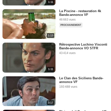
1:11
La Piscine - restauration 4k
Bande-annonce VF
46 663 vues
PROCHAINEMENT
1:13
Rétrospective Luchino Visconti
Bande-annonce VO STFR
43 414 vues
1:11
Le Clan des Siciliens Bande-
annonce VF
193 488 vues
3:17