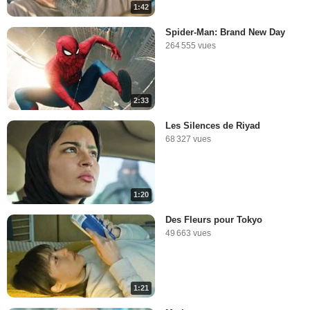
1:42
Spider-Man: Brand New Day
264 555 vues
2:33
Les Silences de Riyad
68 327 vues
1:20
Des Fleurs pour Tokyo
49 663 vues
1:21