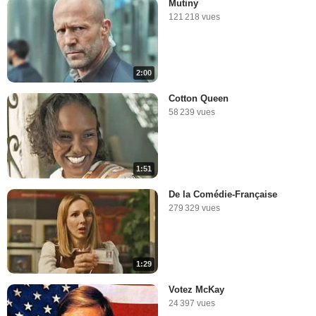
Mutiny
121 218 vues
2:00
Cotton Queen
58 239 vues
1:51
De la Comédie-Française
279 329 vues
1:29
Votez McKay
24 397 vues