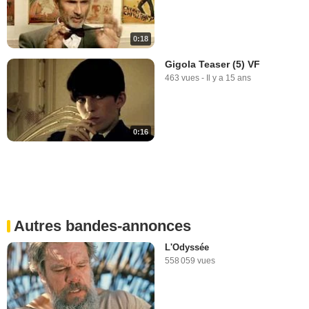
0:18
Gigola Teaser (5) VF
463 vues
-
Il y a 15 ans
0:16
Autres bandes-annonces
L'Odyssée
558 059 vues