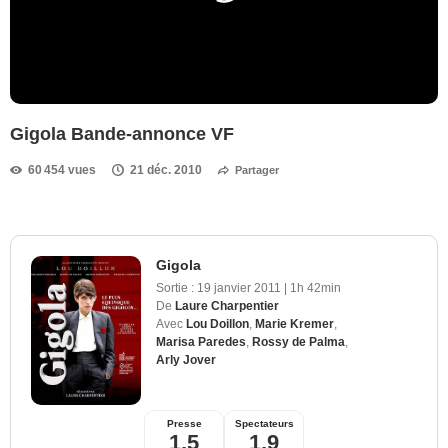
Gigola Bande-annonce VF
60 454 vues
21 déc. 2010
Partager
Gigola
Sortie :
19 janvier 2011
|
1h 42min
De
Laure Charpentier
Avec
Lou Doillon
,
Marie Kremer
,
Marisa Paredes
,
Rossy de Palma
,
Arly Jover
Presse
Spectateurs
1,5
1,9