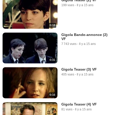
199 vues
-
Il y a 15 ans
0:18
Gigola Bande-annonce (2)
VF
7 743 vues
-
Il y a 15 ans
0:31
Gigola Teaser (3) VF
405 vues
-
Il y a 15 ans
0:16
Gigola Teaser (4) VF
81 vues
-
Il y a 15 ans