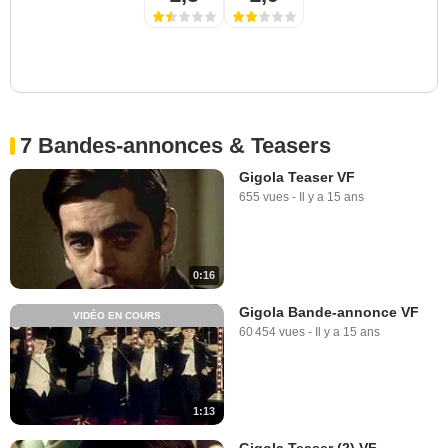
7 Bandes-annonces & Teasers
Gigola Teaser VF
655 vues
-
Il y a 15 ans
0:16
Gigola Bande-annonce VF
VIDÉO EN COURS
60 454 vues
-
Il y a 15 ans
1:13
Gigola Teaser (2) VF