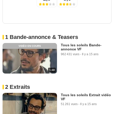
1 Bande-annonce & Teasers
Tous les soleils Bande-
VIDÉO EN COURS
annonce VF
962 431 vues
-
Il y a 15 ans
1:48
2 Extraits
Tous les soleils Extrait vidéo
VF
51 261 vues
-
Il y a 15 ans