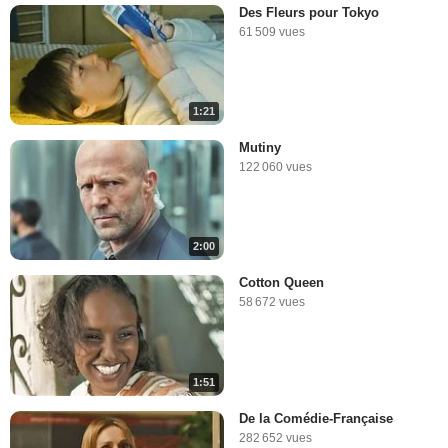
Des Fleurs pour Tokyo
61 509 vues
1:21
Mutiny
122 060 vues
2:00
Cotton Queen
58 672 vues
1:51
De la Comédie-Française
282 652 vues