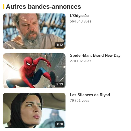
Autres bandes-annonces
L'Odyssée
564 643 vues
1:42
Spider-Man: Brand New Day
270 102 vues
2:33
Les Silences de Riyad
79 751 vues
1:20