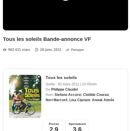
Tous les soleils Bande-annonce VF
962 431 vues
28 janv. 2011
Partager
Tous les soleils
Sortie :
30 mars 2011
|
1h 45min
De
Philippe Claudel
Avec
Stefano Accorsi
,
Clotilde Courau
,
Neri Marcorè
,
Lisa Cipriani
,
Anouk Aimée
Presse
Spectateurs
2,9
3,6