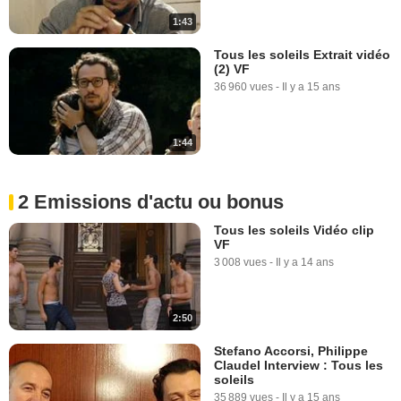
1:43
Tous les soleils Extrait vidéo
(2) VF
36 960 vues
-
Il y a 15 ans
1:44
2 Emissions d'actu ou bonus
Tous les soleils Vidéo clip
VF
3 008 vues
-
Il y a 14 ans
2:50
Stefano Accorsi, Philippe
Claudel Interview : Tous les
soleils
35 889 vues
-
Il y a 15 ans