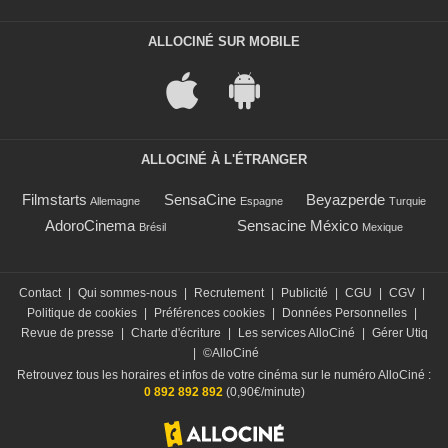
ALLOCINÉ SUR MOBILE
ALLOCINÉ À L'ÉTRANGER
Filmstarts
SensaCine
Beyazperde
Allemagne
Espagne
Turquie
AdoroCinema
Sensacine México
Brésil
Mexique
Contact
|
Qui sommes-nous
|
Recrutement
|
Publicité
|
CGU
|
CGV
|
Politique de cookies
|
Préférences cookies
|
Données Personnelles
|
Revue de presse
|
Charte d'écriture
|
Les services AlloCiné
|
Gérer Utiq
|
©AlloCiné
Retrouvez tous les horaires et infos de votre cinéma sur le numéro AlloCiné :
0 892 892 892
(0,90€/minute)