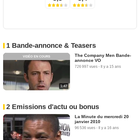
1 Bande-annonce & Teasers
The Company Men Bande-
VIDÉO EN COURS
annonce VO
726 997 vues
-
Il y a 15 ans
1:47
2 Emissions d'actu ou bonus
La Minute du mercredi 20
janvier 2010
96 536 vues
-
Il y a 16 ans