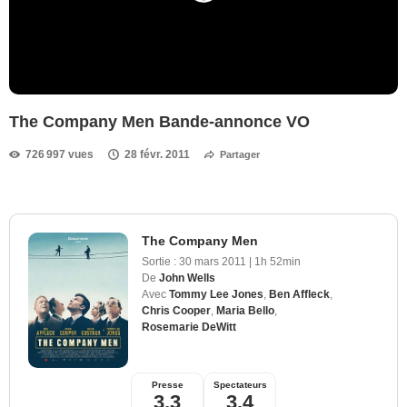
The Company Men Bande-annonce VO
726 997 vues
28 févr. 2011
Partager
The Company Men
Sortie :
30 mars 2011
|
1h 52min
De
John Wells
Avec
Tommy Lee Jones
,
Ben Affleck
,
Chris Cooper
,
Maria Bello
,
Rosemarie DeWitt
Presse
Spectateurs
3,3
3,4