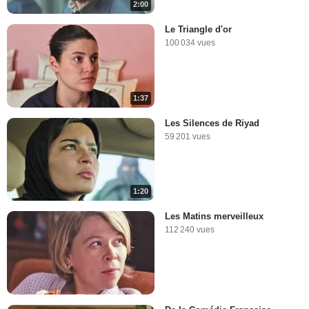
2:00
Le Triangle d'or
100 034 vues
1:37
Les Silences de Riyad
59 201 vues
1:20
Les Matins merveilleux
112 240 vues