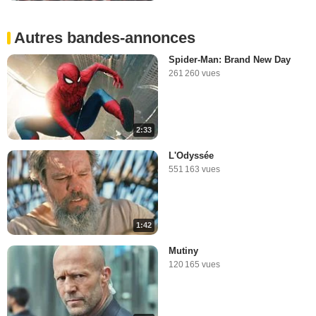
Autres bandes-annonces
Spider-Man: Brand New Day
261 260 vues
2:33
L'Odyssée
551 163 vues
1:42
Mutiny
120 165 vues