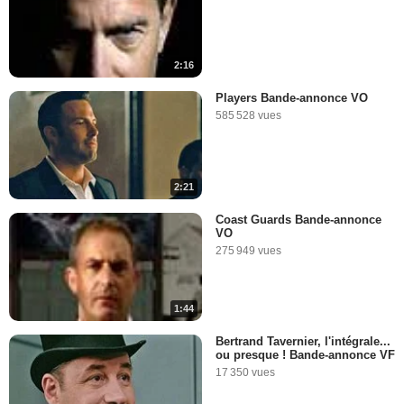
2:16
Players Bande-annonce VO
585 528 vues
2:21
Coast Guards Bande-annonce
VO
275 949 vues
1:44
Bertrand Tavernier, l'intégrale...
ou presque ! Bande-annonce VF
17 350 vues