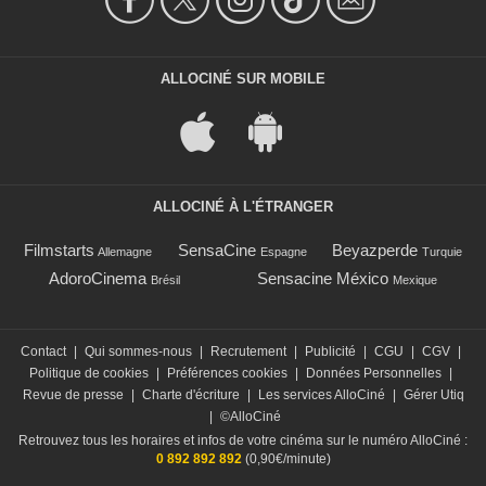
ALLOCINÉ SUR MOBILE
ALLOCINÉ À L'ÉTRANGER
Filmstarts
SensaCine
Beyazperde
Allemagne
Espagne
Turquie
AdoroCinema
Sensacine México
Brésil
Mexique
Contact
|
Qui sommes-nous
|
Recrutement
|
Publicité
|
CGU
|
CGV
|
Politique de cookies
|
Préférences cookies
|
Données Personnelles
|
Revue de presse
|
Charte d'écriture
|
Les services AlloCiné
|
Gérer Utiq
|
©AlloCiné
Retrouvez tous les horaires et infos de votre cinéma sur le numéro AlloCiné :
0 892 892 892
(0,90€/minute)