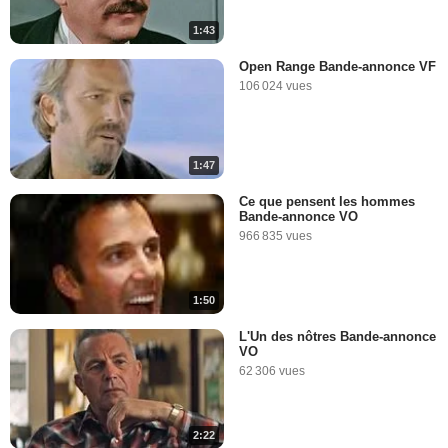
1:43
Open Range Bande-annonce VF
106 024 vues
1:47
Ce que pensent les hommes
Bande-annonce VO
966 835 vues
1:50
L'Un des nôtres Bande-annonce
VO
62 306 vues
2:22