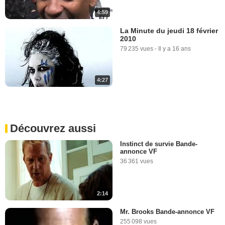
4:59
La Minute du jeudi 18 février
2010
79 235 vues
-
Il y a 16 ans
4:27
Découvrez aussi
Instinct de survie Bande-
annonce VF
36 361 vues
2:14
Mr. Brooks Bande-annonce VF
255 098 vues