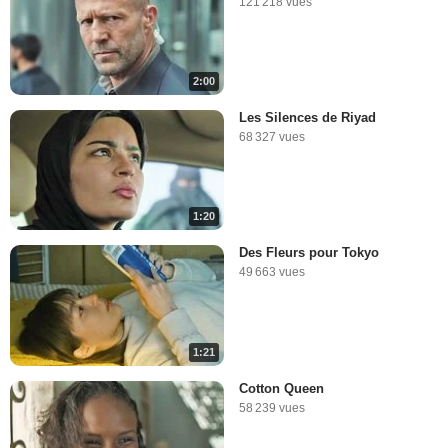
121 218 vues
2:00
Les Silences de Riyad
68 327 vues
1:20
Des Fleurs pour Tokyo
49 663 vues
1:21
Cotton Queen
58 239 vues