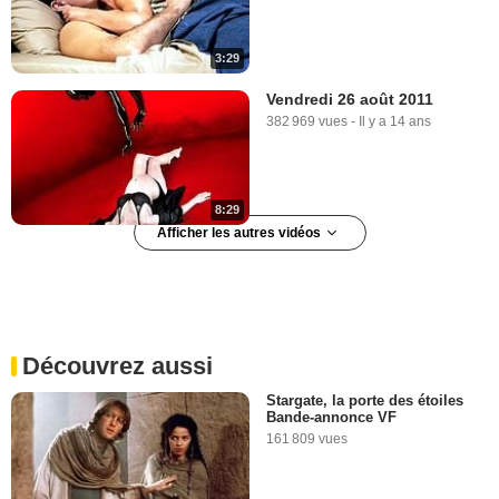
3:29
Vendredi 26 août 2011
382 969 vues
-
Il y a 14 ans
8:29
Afficher les autres vidéos
Lundi 23 août 2010
341 192 vues
-
Il y a 15 ans
Découvrez aussi
5:54
Stargate, la porte des étoiles
Bande-annonce VF
Lundi 27 décembre 2010
161 809 vues
1 951 717 vues
-
Il y a 15 ans