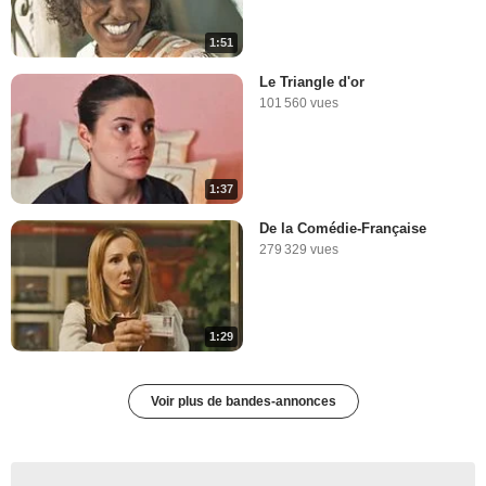
1:51
Le Triangle d'or
101 560 vues
1:37
De la Comédie-Française
279 329 vues
1:29
Voir plus de bandes-annonces