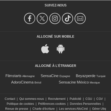
SUIVEZ-NOUS
ALLOCINÉ SUR MOBILE
ALLOCINÉ À L'ÉTRANGER
Filmstarts
SensaCine
Beyazperde
Allemagne
Espagne
Turquie
AdoroCinema
Sensacine México
Brésil
Mexique
Contact
|
Qui sommes-nous
|
Recrutement
|
Publicité
|
CGU
|
CGV
|
Politique de cookies
|
Préférences cookies
|
Données Personnelles
|
Revue de presse
|
Charte d'écriture
|
Les services AlloCiné
|
Gérer Utiq