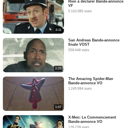
Rien à déclarer Bande-annonce
VF
Les bandes de gosses
5 102 085 vues
28 045 vues
-
Il y a 12 ans
2:11
2:06
San Andreas Bande-annonce
finale VOST
Aviez-vous remarqué ?
558 448 vues
Super 8
21 195 vues
-
Il y a 9 ans
2:23
2:57
The Amazing Spider-Man
Bande-annonce VO
1 245 994 vues
1:57
X-Men: Le Commencement
Bande-annonce VO
126 239 vues