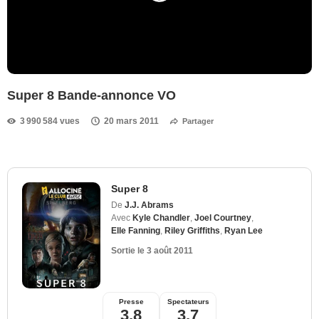
Super 8 Bande-annonce VO
3 990 584 vues
20 mars 2011
Partager
Super 8
De
J.J. Abrams
Avec
Kyle Chandler
,
Joel Courtney
,
Elle Fanning
,
Riley Griffiths
,
Ryan Lee
Sortie le
3 août 2011
Presse
Spectateurs
3,8
3,7