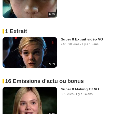
0:59
1 Extrait
Super 8 Extrait vidéo VO
246 890 vues
-
Il y a 15 ans
9:53
16 Emissions d'actu ou bonus
Super 8 Making Of VO
355 vues
-
Il y a 14 ans