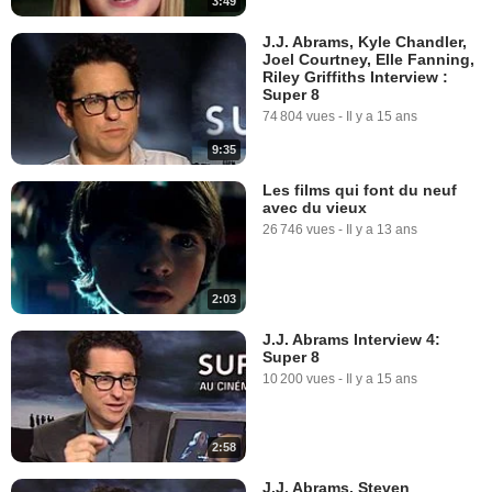
3:49
J.J. Abrams, Kyle Chandler,
Joel Courtney, Elle Fanning,
Riley Griffiths Interview :
Super 8
74 804 vues
-
Il y a 15 ans
9:35
Les films qui font du neuf
avec du vieux
26 746 vues
-
Il y a 13 ans
2:03
J.J. Abrams Interview 4:
Super 8
10 200 vues
-
Il y a 15 ans
2:58
J.J. Abrams, Steven