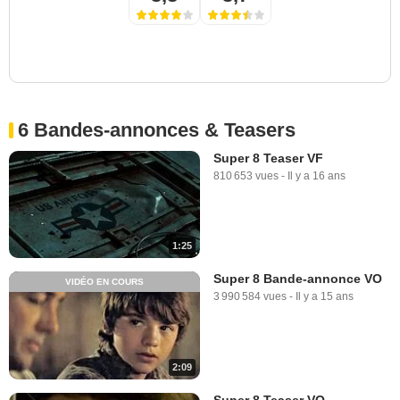
6 Bandes-annonces & Teasers
Super 8 Teaser VF
810 653 vues
-
Il y a 16 ans
1:25
Super 8 Bande-annonce VO
VIDÉO EN COURS
3 990 584 vues
-
Il y a 15 ans
2:09
Super 8 Teaser VO