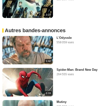
2:27
Autres bandes-annonces
L'Odyssée
558 059 vues
1:42
Spider-Man: Brand New Day
264 555 vues
2:33
Mutiny