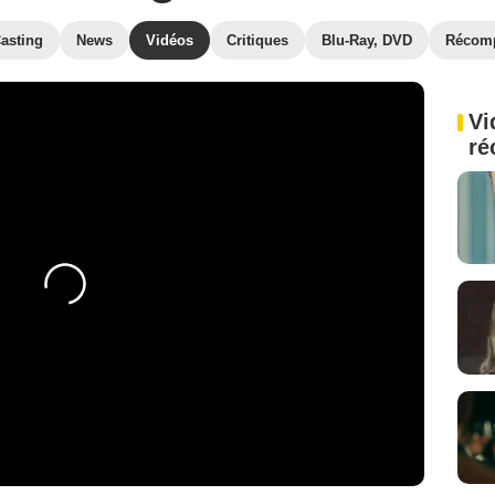
asting
News
Vidéos
Critiques
Blu-Ray, DVD
Récom
Vi
ré