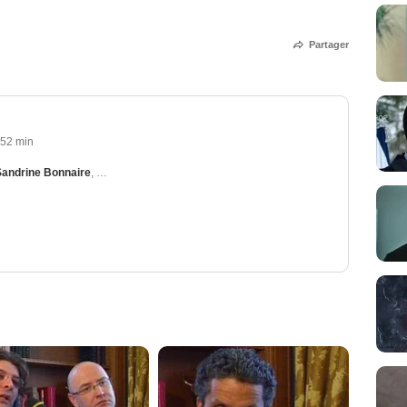
Partager
52 min
Sandrine Bonnaire
,
Sara Martins
,
Jan Hammenecker