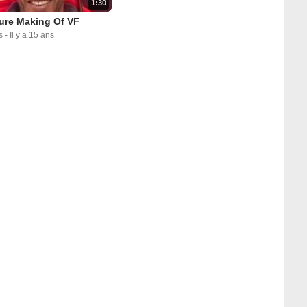
1:30
ure Making Of VF
s
-
Il y a 15 ans