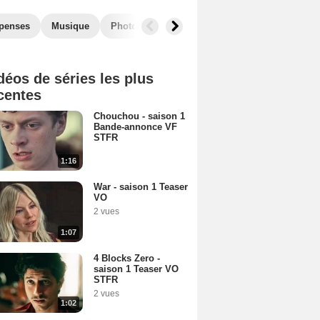
penses
Musique
Photos
Séries similaires
déos de séries les plus
centes
Chouchou - saison 1
Bande-annonce VF
STFR
1:16
War - saison 1 Teaser
VO
2 vues
1:07
4 Blocks Zero -
saison 1 Teaser VO
STFR
2 vues
1:02