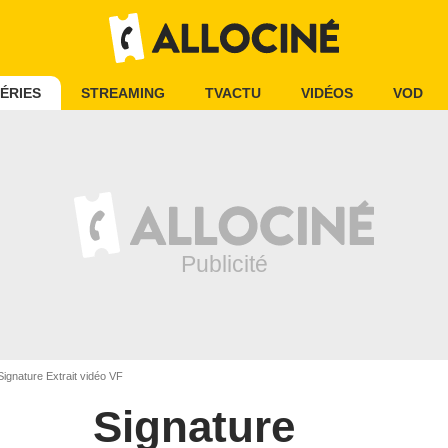
ÉRIES
STREAMING
TVACTU
VIDÉOS
VOD
ignature Extrait vidéo VF
Signature