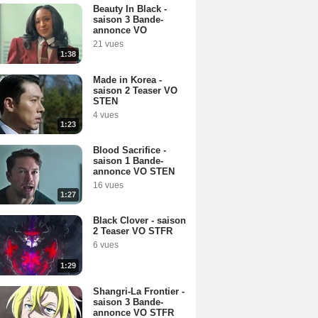
Beauty In Black -
saison 3 Bande-
annonce VO
21 vues
1:38
Made in Korea -
saison 2 Teaser VO
STEN
4 vues
1:23
Blood Sacrifice -
saison 1 Bande-
annonce VO STEN
16 vues
1:27
Black Clover - saison
2 Teaser VO STFR
6 vues
1:29
Shangri-La Frontier -
saison 3 Bande-
annonce VO STFR