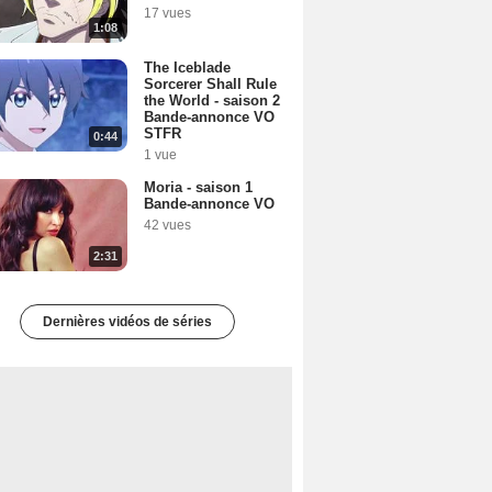
17 vues
1:08
The Iceblade
Sorcerer Shall Rule
the World - saison 2
Bande-annonce VO
STFR
0:44
1 vue
Moria - saison 1
Bande-annonce VO
42 vues
2:31
Dernières vidéos de séries