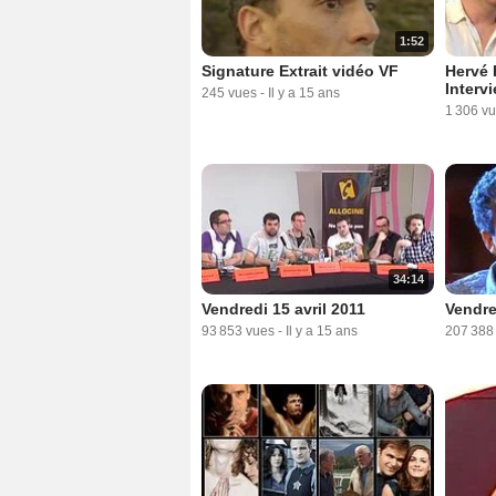
1:52
Signature Extrait vidéo VF
Hervé 
Interv
245 vues
-
Il y a 15 ans
1 306 v
34:14
Vendredi 15 avril 2011
Vendre
93 853 vues
-
Il y a 15 ans
207 388