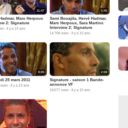
11:47
1:45
Hadmar, Marc Herpoux
Sami Bouajila, Hervé Hadmar,
iew 2: Signature
Marc Herpoux, Sara Martins
Interview 2: Signature
ues
-
Il y a 15 ans
14 706 vues
-
Il y a 15 ans
8:00
2:08
di 25 mars 2011
Signature - saison 1 Bande-
annonce VF
 vues
-
Il y a 15 ans
19 077 vues
-
Il y a 15 ans