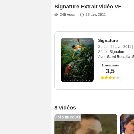
Signature Extrait vidéo VF
245 vues
29 avr. 2011
Signature
Sortie :
22 avril 2011
|
Série :
Signature
Avec
Sami Bouajila
,
Spectateurs
3,5
8 vidéos
VIDÉO EN COURS