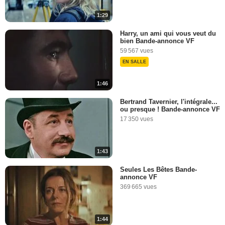
1:29
Harry, un ami qui vous veut du
bien Bande-annonce VF
59 567 vues
EN SALLE
1:46
Bertrand Tavernier, l'intégrale...
ou presque ! Bande-annonce VF
17 350 vues
1:43
Seules Les Bêtes Bande-
annonce VF
369 665 vues
1:44