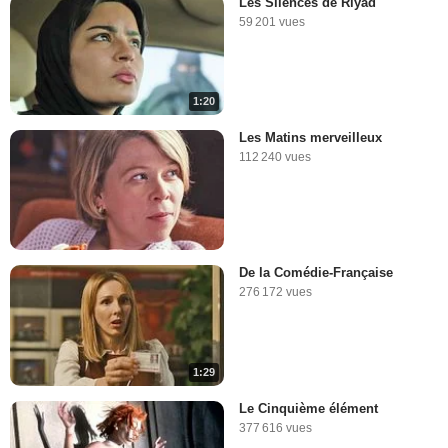
Les Silences de Riyad
59 201 vues
1:20
Les Matins merveilleux
112 240 vues
De la Comédie-Française
276 172 vues
1:29
Le Cinquième élément
377 616 vues