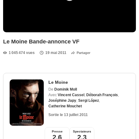
Le Moine Bande-annonce VF
1 045 474 vues
19 mai 2011
Partager
Le Moine
De
Dominik Moll
Avec
Vincent Cassel
,
Déborah François
,
Joséphine Japy
,
Sergi López
,
Catherine Mouchet
Sortie le
13 juillet 2011
Presse
Spectateurs
2,6
2,3