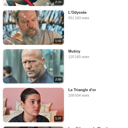
2:33
L'Odyssée
551 163 vues
1:42
Mutiny
120 165 vues
2:00
Le Triangle d'or
100 034 vues
1:37