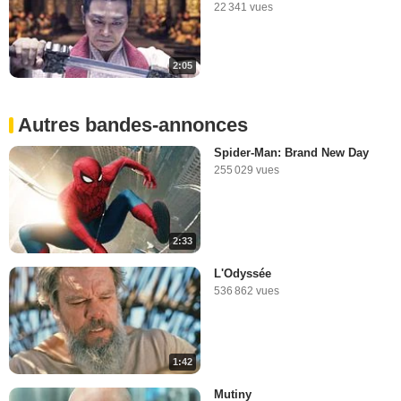
22 341 vues
2:05
Autres bandes-annonces
Spider-Man: Brand New Day
255 029 vues
2:33
L'Odyssée
536 862 vues
1:42
Mutiny