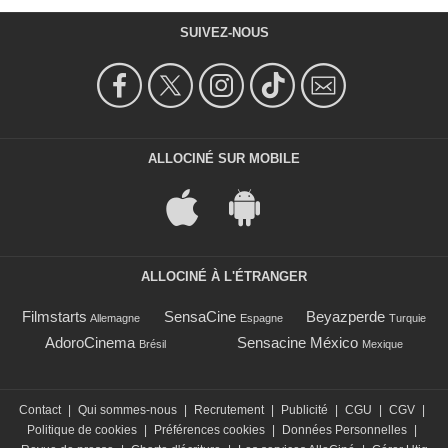
SUIVEZ-NOUS
ALLOCINÉ SUR MOBILE
ALLOCINÉ À L'ÉTRANGER
Filmstarts
SensaCine
Beyazperde
Allemagne
Espagne
Turquie
AdoroCinema
Sensacine México
Brésil
Mexique
Contact
|
Qui sommes-nous
|
Recrutement
|
Publicité
|
CGU
|
CGV
|
Politique de cookies
|
Préférences cookies
|
Données Personnelles
|