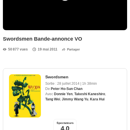
Swordsmen Bande-annonce VO
50 877 vues
19 mai 2011
Partager
Swordsmen
Sortie :
28 juillet 2014
|
1h 38min
De
Peter Ho-Sun Chan
Avec
Donnie Yen
,
Takeshi Kaneshiro
,
Tang Wei
,
Jimmy Wang Yu
,
Kara Hui
Spectateurs
4,0