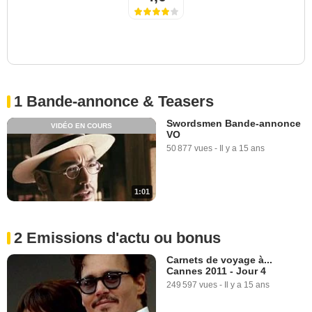
1 Bande-annonce & Teasers
Swordsmen Bande-annonce
VIDÉO EN COURS
VO
50 877 vues
-
Il y a 15 ans
1:01
2 Emissions d'actu ou bonus
Carnets de voyage à...
Cannes 2011 - Jour 4
249 597 vues
-
Il y a 15 ans