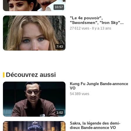
10:57
"Le 4e pouvoir",
"Swordsmen", "Iron Sky"...
27 612 vues
-
Il y a 13 ans
7:43
Découvrez aussi
Kung Fu Jungle Bande-annonce
VO
54 389 vues
1:02
Sakra, la légende des demi-
dieux Bande-annonce VO