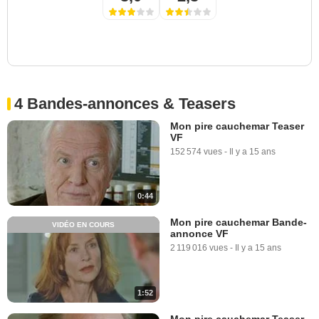
4 Bandes-annonces & Teasers
Mon pire cauchemar Teaser
VF
152 574 vues
-
Il y a 15 ans
0:44
Mon pire cauchemar Bande-
VIDÉO EN COURS
annonce VF
2 119 016 vues
-
Il y a 15 ans
1:52
Mon pire cauchemar Teaser