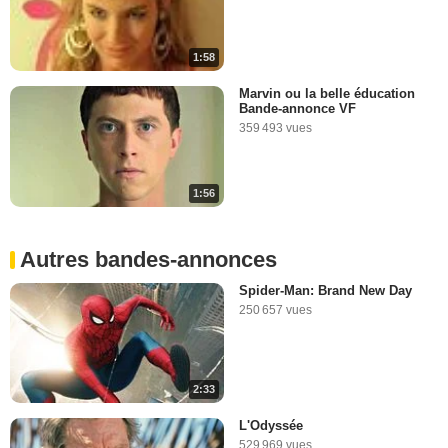
1:58
Marvin ou la belle éducation
Bande-annonce VF
359 493 vues
1:56
Autres bandes-annonces
Spider-Man: Brand New Day
250 657 vues
2:33
L'Odyssée
529 969 vues