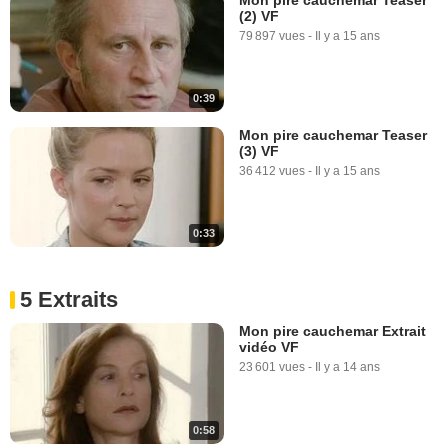
(2) VF
79 897 vues
-
Il y a 15 ans
0:39
Mon pire cauchemar Teaser
(3) VF
36 412 vues
-
Il y a 15 ans
0:33
5 Extraits
Mon pire cauchemar Extrait
vidéo VF
23 601 vues
-
Il y a 14 ans
0:58