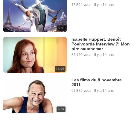
78 894 vues
-
Il y a 14 ans
5:05
Isabelle Huppert, Benoît
Poelvoorde Interview 7: Mon
pire cauchemar
86 140 vues
-
Il y a 14 ans
16:26
Les films du 9 novembre
2011
67 879 vues
-
Il y a 14 ans
5:02