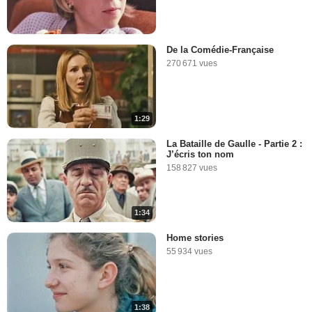
De la Comédie-Française
270 671 vues
1:29
La Bataille de Gaulle - Partie 2 :
J’écris ton nom
158 827 vues
1:34
Home stories
55 934 vues
1:38