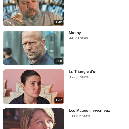
1:42
Mutiny
99 541 vues
2:00
Le Triangle d'or
95 723 vues
1:37
Les Matins merveilleux
108 796 vues