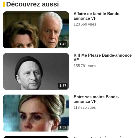
Découvrez aussi
Affaire de famille Bande-
annonce VF
123 669 vues
1:43
Kill Me Please Bande-annonce
VF
155 781 vues
1:37
Entre ses mains Bande-
annonce VF
118 825 vues
1:32