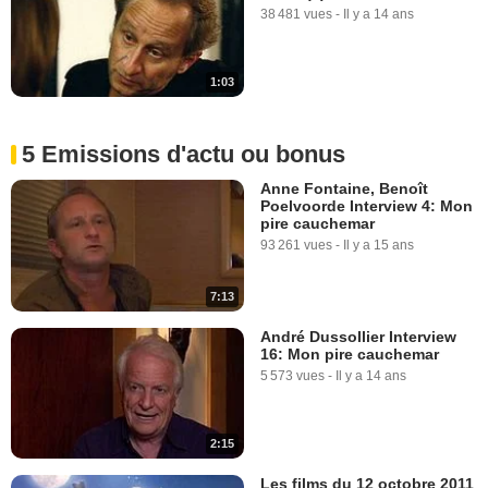
38 481 vues
-
Il y a 14 ans
1:03
5 Emissions d'actu ou bonus
Anne Fontaine, Benoît
Poelvoorde Interview 4: Mon
pire cauchemar
93 261 vues
-
Il y a 15 ans
7:13
André Dussollier Interview
16: Mon pire cauchemar
5 573 vues
-
Il y a 14 ans
2:15
Les films du 12 octobre 2011