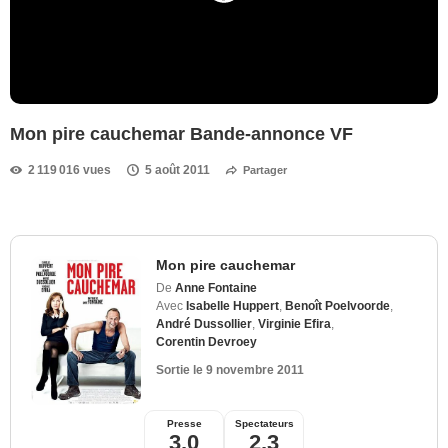
Mon pire cauchemar Bande-annonce VF
2 119 016 vues
5 août 2011
Partager
Mon pire cauchemar
De
Anne Fontaine
Avec
Isabelle Huppert
,
Benoît Poelvoorde
,
André Dussollier
,
Virginie Efira
,
Corentin Devroey
Sortie le
9 novembre 2011
Presse
Spectateurs
3,0
2,3