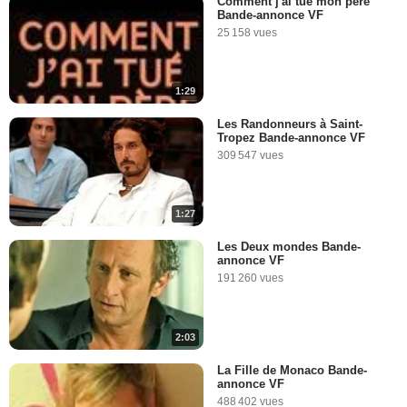
Comment j'ai tué mon père
Bande-annonce VF
25 158 vues
1:29
Les Randonneurs à Saint-
Tropez Bande-annonce VF
309 547 vues
1:27
Les Deux mondes Bande-
annonce VF
191 260 vues
2:03
La Fille de Monaco Bande-
annonce VF
488 402 vues