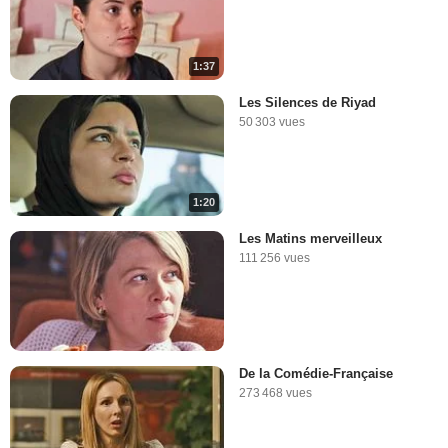
1:37
Les Silences de Riyad
50 303 vues
1:20
Les Matins merveilleux
111 256 vues
De la Comédie-Française
273 468 vues