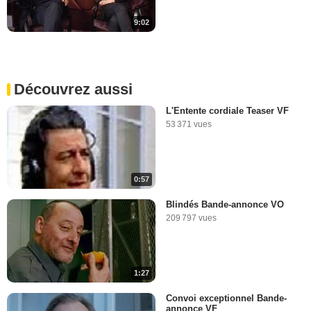
9:02
Découvrez aussi
L'Entente cordiale Teaser VF
53 371 vues
0:57
Blindés Bande-annonce VO
209 797 vues
1:27
Convoi exceptionnel Bande-
annonce VF