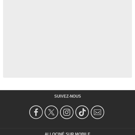
SUIVEZ-NOUS
ALLOCINÉ SUR MOBILE