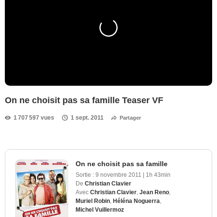
On ne choisit pas sa famille Teaser VF
1 707 597 vues
1 sept. 2011
Partager
On ne choisit pas sa famille
Sortie :
9 novembre 2011
|
1h 43min
De
Christian Clavier
Avec
Christian Clavier
,
Jean Reno
,
Muriel Robin
,
Héléna Noguerra
,
Michel Vuillermoz