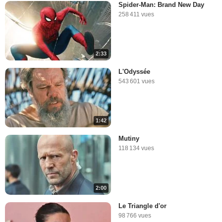
Spider-Man: Brand New Day
258 411 vues
2:33
L'Odyssée
543 601 vues
1:42
Mutiny
118 134 vues
2:00
Le Triangle d'or
98 766 vues