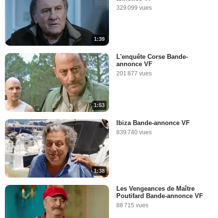
329 099 vues
1:39
L'enquête Corse Bande-
annonce VF
201 877 vues
1:53
Ibiza Bande-annonce VF
839 740 vues
1:38
Les Vengeances de Maître
Poutifard Bande-annonce VF
88 715 vues