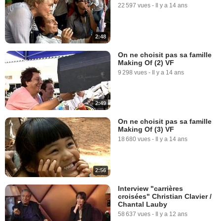
22 597 vues
-
Il y a 14 ans
2:48
On ne choisit pas sa famille
Making Of (2) VF
9 298 vues
-
Il y a 14 ans
2:49
On ne choisit pas sa famille
Making Of (3) VF
18 680 vues
-
Il y a 14 ans
2:56
Interview "carrières
croisées" Christian Clavier /
Chantal Lauby
58 637 vues
-
Il y a 12 ans