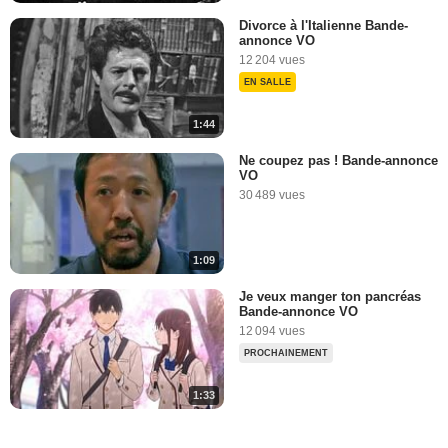
Divorce à l'Italienne Bande-
annonce VO
12 204 vues
EN SALLE
1:44
Ne coupez pas ! Bande-annonce
VO
30 489 vues
1:09
Je veux manger ton pancréas
Bande-annonce VO
12 094 vues
PROCHAINEMENT
1:33