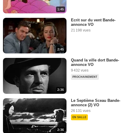
1:45
Ecrit sur du vent Bande-
annonce VO
21 198 vues
2:45
Quand la ville dort Bande-
annonce VO
9 432 vues
PROCHAINEMENT
2:36
Le Septième Sceau Bande-
annonce (2) VO
26 131 vues
EN SALLE
2:36