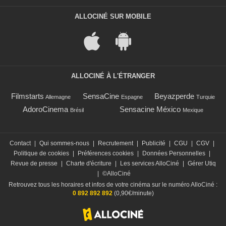
ALLOCINÉ SUR MOBILE
ALLOCINÉ À L'ÉTRANGER
Filmstarts
SensaCine
Beyazperde
Allemagne
Espagne
Turquie
AdoroCinema
Sensacine México
Brésil
Mexique
Contact
|
Qui sommes-nous
|
Recrutement
|
Publicité
|
CGU
|
CGV
|
Politique de cookies
|
Préférences cookies
|
Données Personnelles
|
Revue de presse
|
Charte d'écriture
|
Les services AlloCiné
|
Gérer Utiq
|
©AlloCiné
Retrouvez tous les horaires et infos de votre cinéma sur le numéro AlloCiné :
0 892 892 892
(0,90€/minute)