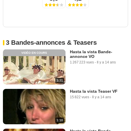
3 Bandes-annonces & Teasers
Hasta la vista Bande-
VIDÉO EN COURS
annonce VO
1 267 223 vues
-
Il y a 14 ans
1:31
Hasta la vista Teaser VF
15 822 vues
-
Il y a 14 ans
1:10
Hasta la vista Bande-