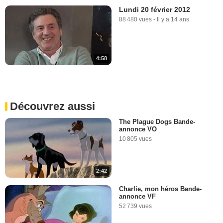
Lundi 20 février 2012
88 480 vues
-
Il y a 14 ans
4:58
Découvrez aussi
The Plague Dogs Bande-
annonce VO
10 805 vues
2:42
Charlie, mon héros Bande-
annonce VF
52 739 vues