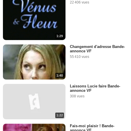
22 406 vues
1:29
Changement d'adresse Bande-
annonce VF
55 410 vues
1:40
Laissons Lucie faire Bande-
annonce VF
308 vues
1:22
Fais-moi plaisir ! Bande-
annonce VF