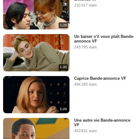
210 317 vues
1:29
Un baiser s'il vous plaît Bande-
annonce VF
245 795 vues
1:20
Caprice Bande-annonce VF
494 285 vues
1:24
Une autre vie Bande-annonce
VF
453 831 vues