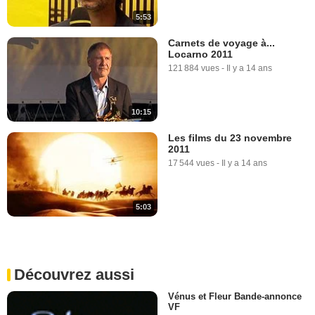
5:53
Carnets de voyage à...
Locarno 2011
121 884 vues
-
Il y a 14 ans
10:15
Les films du 23 novembre
2011
17 544 vues
-
Il y a 14 ans
5:03
Découvrez aussi
Vénus et Fleur Bande-annonce
VF