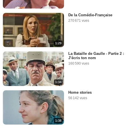
De la Comédie-Française
270 671 vues
1:29
La Bataille de Gaulle - Partie 2 :
J’écris ton nom
160 590 vues
1:34
Home stories
56 142 vues
1:38