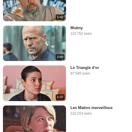
1:42
Mutiny
115 752 vues
2:00
Le Triangle d'or
97 540 vues
1:37
Les Matins merveilleux
110 153 vues