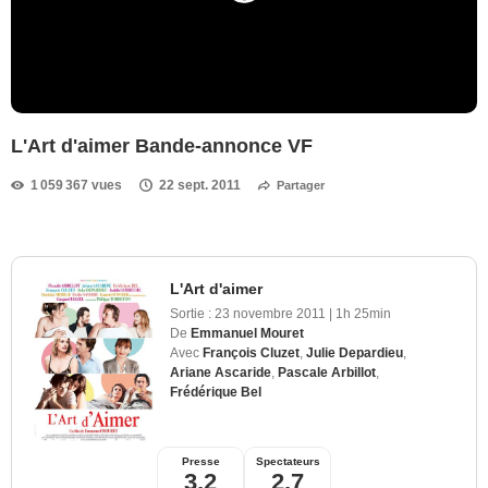
L'Art d'aimer Bande-annonce VF
1 059 367 vues
22 sept. 2011
Partager
L'Art d'aimer
Sortie :
23 novembre 2011
|
1h 25min
De
Emmanuel Mouret
Avec
François Cluzet
,
Julie Depardieu
,
Ariane Ascaride
,
Pascale Arbillot
,
Frédérique Bel
Presse
Spectateurs
3,2
2,7