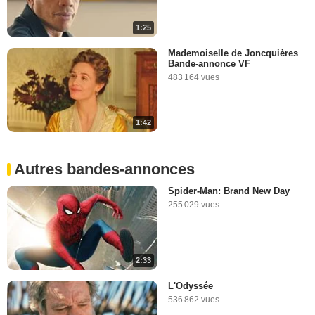
1:25
Mademoiselle de Joncquières
Bande-annonce VF
483 164 vues
1:42
Autres bandes-annonces
Spider-Man: Brand New Day
255 029 vues
2:33
L'Odyssée
536 862 vues