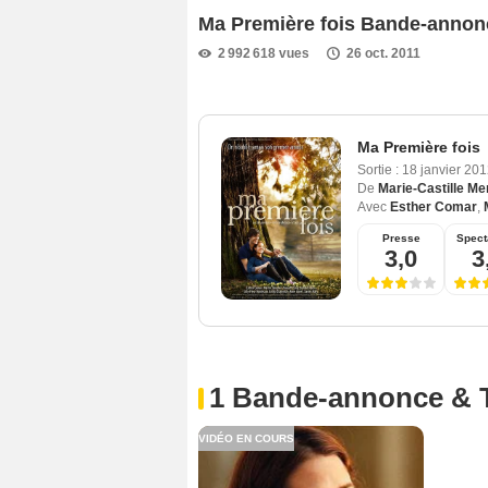
Ma Première fois Bande-annon
2 992 618 vues
26 oct. 2011
Ma Première fois
Sortie :
18 janvier 20
De
Marie-Castille Me
Avec
Esther Comar
,
Presse
Spect
3,0
3
1 Bande-annonce & 
VIDÉO EN COURS