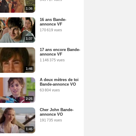
1:36
16 ans Bande-
annonce VF
170 619 vues
1:37
17 ans encore Bande-
annonce VF
1 146 375 vues
1:46
A deux mètres de toi
Bande-annonce VO
63 804 vues
2:25
Cher John Bande-
annonce VO
191 735 vues
1:45