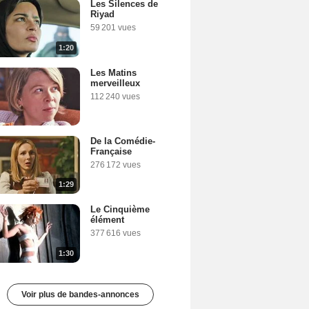
Les Silences de
Riyad
59 201 vues
1:20
Les Matins
merveilleux
112 240 vues
De la Comédie-
Française
276 172 vues
1:29
Le Cinquième
élément
377 616 vues
1:30
Voir plus de bandes-annonces