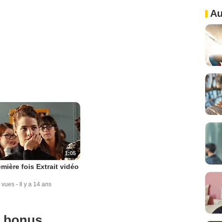
Au
1:05
mière fois Extrait vidéo
 vues
-
Il y a 14 ans
u bonus