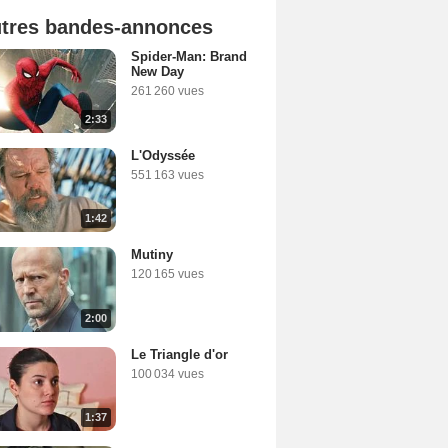
tres bandes-annonces
Spider-Man: Brand
New Day
261 260 vues
2:33
L'Odyssée
551 163 vues
1:42
Mutiny
120 165 vues
2:00
Le Triangle d'or
100 034 vues
1:37