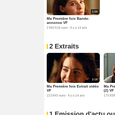
1:59
Ma Première fois Bande-
annonce VF
2 992 618 vues
-
Il y a 14 ans
2 Extraits
2:18
Ma Première fois Extrait vidéo
Ma Pre
VF
(2) VF
223 845 vues
-
Il y a 14 ans
175 939
1 Emission d'actu o