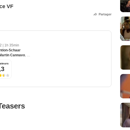
ce VF
Partager
12
|
1h 35min
ntion-Schaar
Martin Cannavo
,
Vincent Perez
,
Judith El Zein
,
Lilly-Fleur Pointeaux
ateurs
,3
Teasers