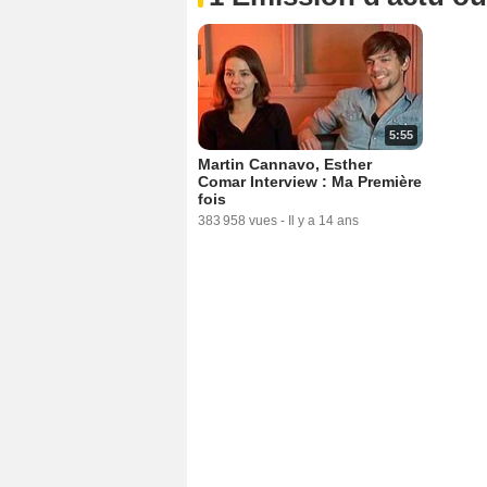
5:55
Martin Cannavo, Esther
Comar Interview : Ma Première
fois
383 958 vues
-
Il y a 14 ans