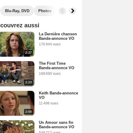
Blu-Ray, DVD
Photos
Secrets de tournage
Box Office
couvrez aussi
La Dernière chanson
Bande-annonce VO
176 944 vues
2:27
The First Time
Bande-annonce VO
188 690 vues
2:23
Keith Bande-annonce
VO
11 498 vues
2:00
Un Amour sans fin
Bande-annonce VO
549 717 vues