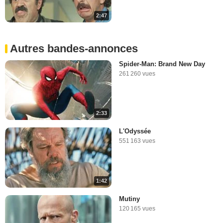
2:47
Autres bandes-annonces
Spider-Man: Brand New Day
261 260 vues
2:33
L'Odyssée
551 163 vues
1:42
Mutiny
120 165 vues