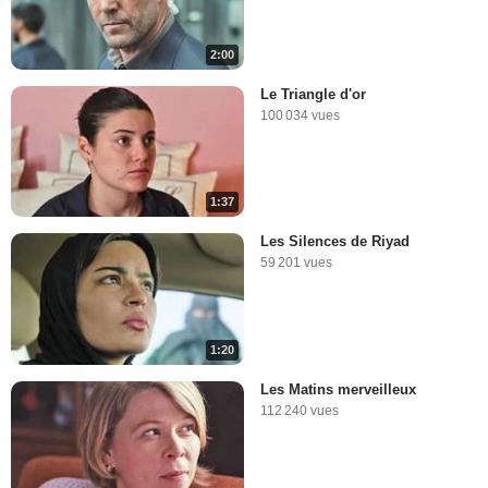
2:00
Le Triangle d'or
100 034 vues
1:37
Les Silences de Riyad
59 201 vues
1:20
Les Matins merveilleux
112 240 vues