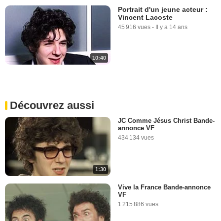
Portrait d'un jeune acteur :
Vincent Lacoste
45 916 vues
-
Il y a 14 ans
10:40
Découvrez aussi
JC Comme Jésus Christ Bande-
annonce VF
434 134 vues
1:30
Vive la France Bande-annonce
VF
1 215 886 vues