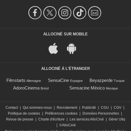
ALLOCINÉ SUR MOBILE
ALLOCINÉ À L'ÉTRANGER
Filmstarts
SensaCine
Beyazperde
Allemagne
Espagne
Turquie
AdoroCinema
Sensacine México
Brésil
Mexique
Contact
|
Qui sommes-nous
|
Recrutement
|
Publicité
|
CGU
|
CGV
|
Politique de cookies
|
Préférences cookies
|
Données Personnelles
|
Revue de presse
|
Charte d'écriture
|
Les services AlloCiné
|
Gérer Utiq
|
©AlloCiné