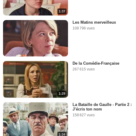
1:37
Les Matins merveilleux
108 796 vues
De la Comédie-Française
267 615 vues
1:29
La Bataille de Gaulle - Partie 2 :
J’écris ton nom
158 827 vues
1:34