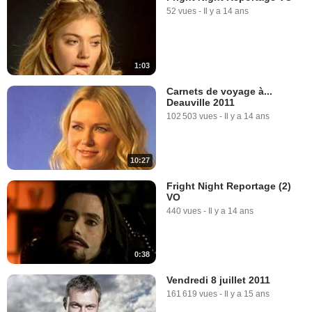
52 vues
-
Il y a 14 ans
1:03
Carnets de voyage à...
Deauville 2011
102 503 vues
-
Il y a 14 ans
10:27
Fright Night Reportage (2)
VO
440 vues
-
Il y a 14 ans
0:38
Vendredi 8 juillet 2011
161 619 vues
-
Il y a 15 ans