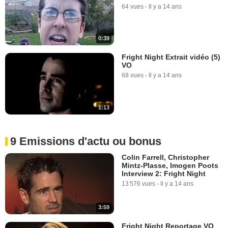
64 vues
-
Il y a 14 ans
0:39
Fright Night Extrait vidéo (5)
VO
68 vues
-
Il y a 14 ans
1:13
9 Emissions d'actu ou bonus
Colin Farrell, Christopher
Mintz-Plasse, Imogen Poots
Interview 2: Fright Night
13 576 vues
-
Il y a 14 ans
3:59
Fright Night Reportage VO