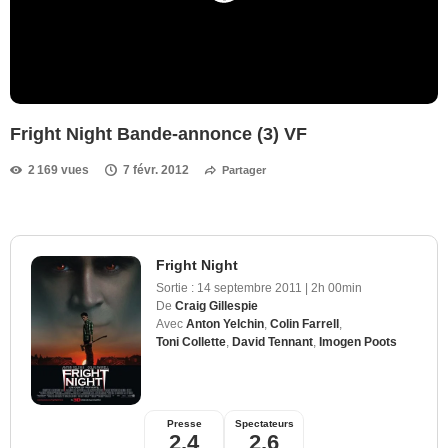
Fright Night Bande-annonce (3) VF
2 169 vues
7 févr. 2012
Partager
Fright Night
Sortie :
14 septembre 2011
|
2h 00min
De
Craig Gillespie
Avec
Anton Yelchin
,
Colin Farrell
,
Toni Collette
,
David Tennant
,
Imogen Poots
Presse
Spectateurs
2,4
2,6