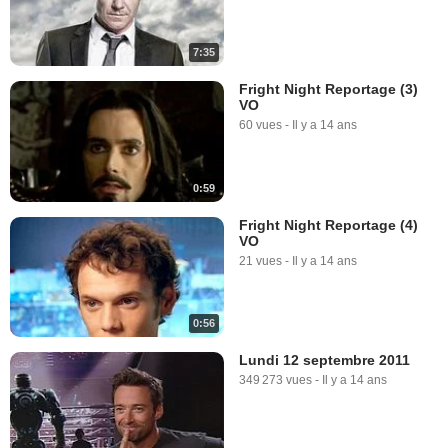
7:35
Fright Night Reportage (3)
VO
60 vues
-
Il y a 14 ans
0:59
Fright Night Reportage (4)
VO
21 vues
-
Il y a 14 ans
0:56
Lundi 12 septembre 2011
349 273 vues
-
Il y a 14 ans