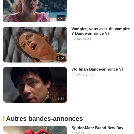
2:26
Vampire, vous avez dit vampire
? Bande-annonce VF
32 149 vues
1:04
Wolfman Bande-annonce VF
389 637 vues
1:54
Autres bandes-annonces
Spider-Man: Brand New Day
250 657 vues