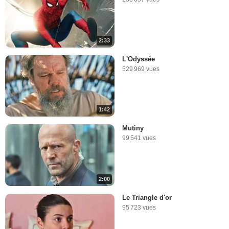
2:33
L'Odyssée
529 969 vues
1:42
Mutiny
99 541 vues
2:00
Le Triangle d'or
95 723 vues