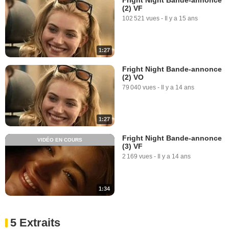
(2) VF
102 521 vues
-
Il y a 15 ans
1:27
Fright Night Bande-annonce
(2) VO
79 040 vues
-
Il y a 14 ans
1:27
Fright Night Bande-annonce
VIDÉO EN COURS
(3) VF
2 169 vues
-
Il y a 14 ans
1:34
5 Extraits