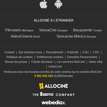
ALLOCINÉ À L'ÉTRANGER
Filmstarts
SensaCine
Beyazperde
Allemagne
Espagne
Turquie
AdoroCinema
Sensacine México
Brésil
Mexique
Contact
|
Qui sommes-nous
|
Recrutement
|
Publicité
|
CGU
|
CGV
|
Politique de cookies
|
Préférences cookies
|
Données Personnelles
|
Revue de presse
|
Charte d'écriture
|
Les services AlloCiné
|
Gérer Utiq
|
©AlloCiné
Retrouvez tous les horaires et infos de votre cinéma sur le numéro AlloCiné :
0 892 892 892
(0,90€/minute)