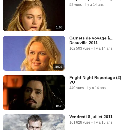
52 vues
-
Il y a 14 ans
1:03
Carnets de voyage à...
Deauville 2011
102 503 vues
-
Il y a 14 ans
10:27
Fright Night Reportage (2)
VO
440 vues
-
Il y a 14 ans
0:38
Vendredi 8 juillet 2011
161 628 vues
-
Il y a 15 ans