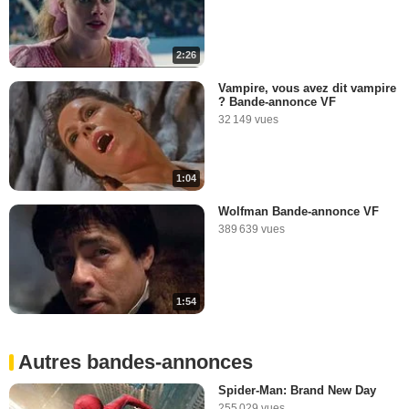
2:26
Vampire, vous avez dit vampire
? Bande-annonce VF
32 149 vues
1:04
Wolfman Bande-annonce VF
389 639 vues
1:54
Autres bandes-annonces
Spider-Man: Brand New Day
255 029 vues