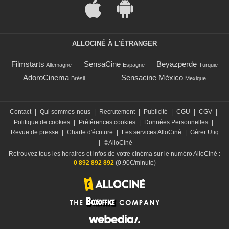
ALLOCINÉ À L'ÉTRANGER
Filmstarts
SensaCine
Beyazperde
Allemagne
Espagne
Turquie
AdoroCinema
Sensacine México
Brésil
Mexique
Contact
|
Qui sommes-nous
|
Recrutement
|
Publicité
|
CGU
|
CGV
|
Politique de cookies
|
Préférences cookies
|
Données Personnelles
|
Revue de presse
|
Charte d'écriture
|
Les services AlloCiné
|
Gérer Utiq
|
©AlloCiné
Retrouvez tous les horaires et infos de votre cinéma sur le numéro AlloCiné :
0 892 892 892
(0,90€/minute)