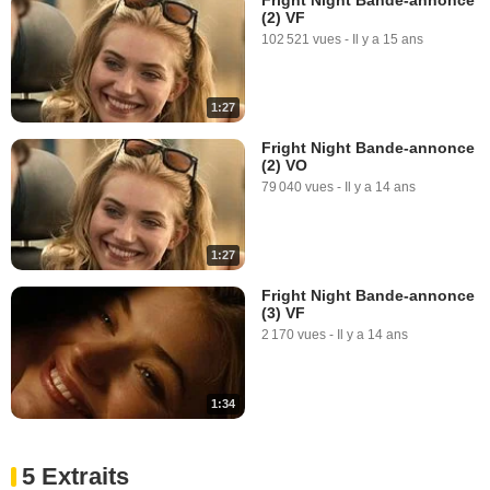
(2) VF
102 521 vues
-
Il y a 15 ans
1:27
Fright Night Bande-annonce
(2) VO
79 040 vues
-
Il y a 14 ans
1:27
Fright Night Bande-annonce
(3) VF
2 170 vues
-
Il y a 14 ans
1:34
5 Extraits