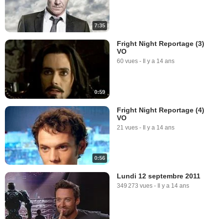
7:35
Fright Night Reportage (3)
VO
60 vues
-
Il y a 14 ans
0:59
Fright Night Reportage (4)
VO
21 vues
-
Il y a 14 ans
0:56
Lundi 12 septembre 2011
349 273 vues
-
Il y a 14 ans