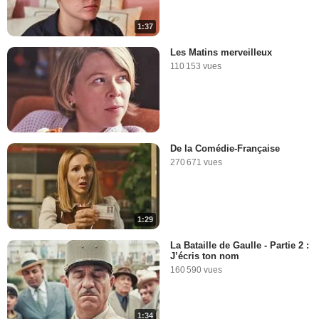
1:37
Les Matins merveilleux
110 153 vues
De la Comédie-Française
270 671 vues
1:29
La Bataille de Gaulle - Partie 2 :
J’écris ton nom
160 590 vues
1:34