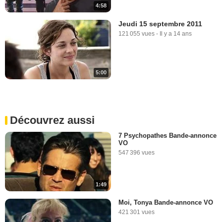
4:58
Jeudi 15 septembre 2011
121 055 vues
-
Il y a 14 ans
5:00
Découvrez aussi
7 Psychopathes Bande-annonce
VO
547 396 vues
1:49
Moi, Tonya Bande-annonce VO
421 301 vues