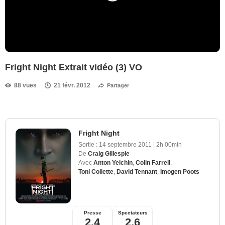
Fright Night Extrait vidéo (3) VO
88 vues
21 févr. 2012
Partager
Fright Night
Sortie :
14 septembre 2011
|
2h 00min
De
Craig Gillespie
Avec
Anton Yelchin
,
Colin Farrell
,
Toni Collette
,
David Tennant
,
Imogen Poots
Presse
Spectateurs
2,4
2,6