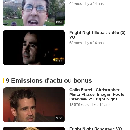
64 vues
-
Il y a 14 ans
0:39
Fright Night Extrait vidéo (5)
VO
68 vues
-
Il y a 14 ans
1:13
9 Emissions d'actu ou bonus
Colin Farrell, Christopher
Mintz-Plasse, Imogen Poots
Interview 2: Fright Night
13 576 vues
-
Il y a 14 ans
3:59
Fright Night Reportage VO