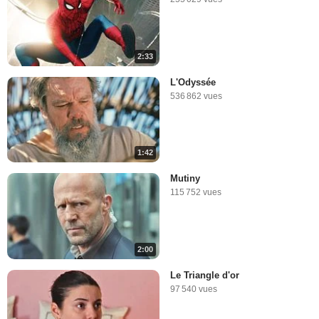
2:33
L'Odyssée
536 862 vues
1:42
Mutiny
115 752 vues
2:00
Le Triangle d'or
97 540 vues