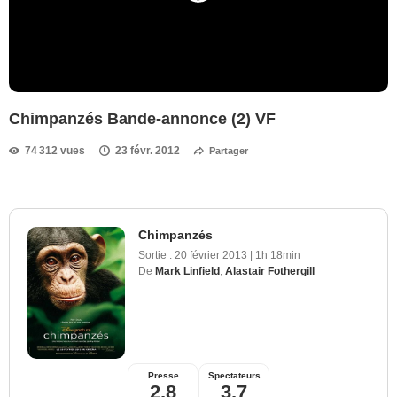
Chimpanzés Bande-annonce (2) VF
74 312 vues
23 févr. 2012
Partager
Chimpanzés
Sortie :
20 février 2013
|
1h 18min
De
Mark Linfield
,
Alastair Fothergill
Presse
Spectateurs
2,8
3,7