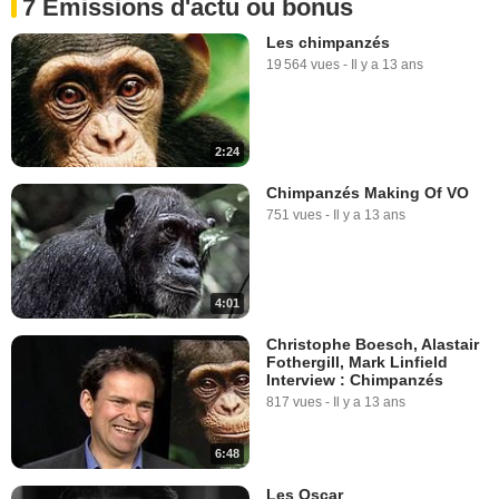
7 Emissions d'actu ou bonus
Les chimpanzés
19 564 vues
-
Il y a 13 ans
2:24
Chimpanzés Making Of VO
751 vues
-
Il y a 13 ans
4:01
Christophe Boesch, Alastair
Fothergill, Mark Linfield
Interview : Chimpanzés
817 vues
-
Il y a 13 ans
6:48
Les Oscar