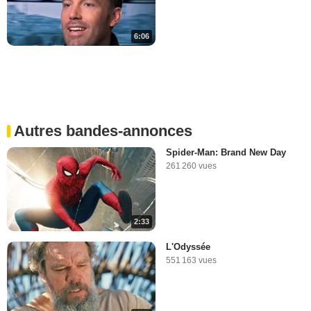
6:06
Autres bandes-annonces
Spider-Man: Brand New Day
261 260 vues
2:33
L'Odyssée
551 163 vues