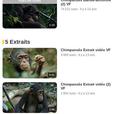
VIDÉO EN COURS
(2) VF
74 312 vues
-
Il y a 14 ans
1:15
5 Extraits
Chimpanzés Extrait vidéo VF
4 468 vues
-
Il y a 13 ans
0:51
Chimpanzés Extrait vidéo (2)
VF
1 964 vues
-
Il y a 13 ans
1:06