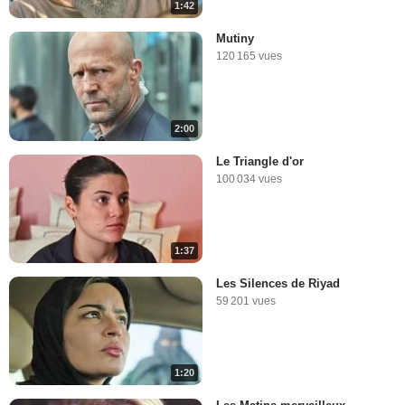
1:42
Mutiny
120 165 vues
2:00
Le Triangle d'or
100 034 vues
1:37
Les Silences de Riyad
59 201 vues
1:20