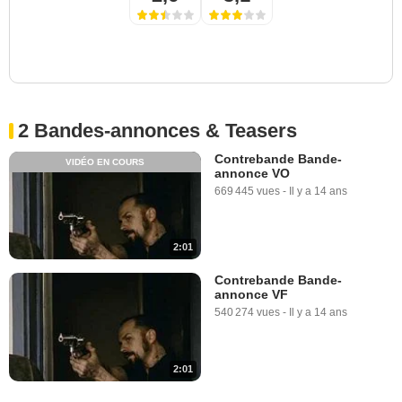
2 Bandes-annonces & Teasers
Contrebande Bande-
VIDÉO EN COURS
annonce VO
669 445 vues
-
Il y a 14 ans
2:01
Contrebande Bande-
annonce VF
540 274 vues
-
Il y a 14 ans
2:01