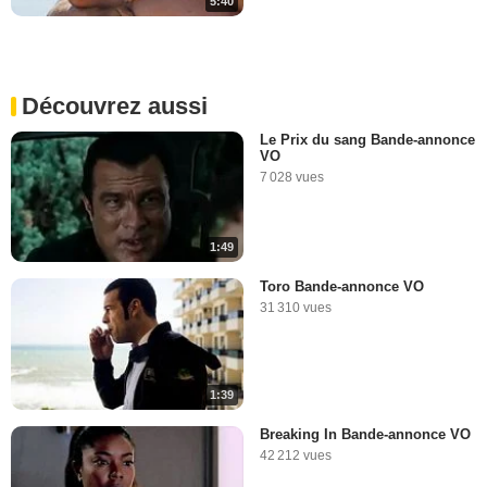
5:40
Découvrez aussi
Le Prix du sang Bande-annonce
VO
7 028 vues
1:49
Toro Bande-annonce VO
31 310 vues
1:39
Breaking In Bande-annonce VO
42 212 vues