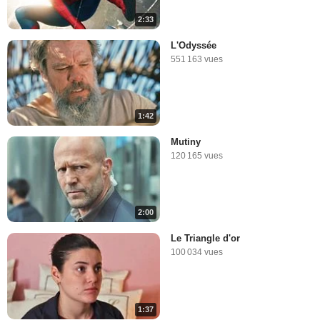
2:33
L'Odyssée
551 163 vues
1:42
Mutiny
120 165 vues
2:00
Le Triangle d'or
100 034 vues
1:37