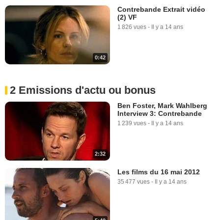
Contrebande Extrait vidéo
(2) VF
1 826 vues
-
Il y a 14 ans
0:42
2 Emissions d'actu ou bonus
Ben Foster, Mark Wahlberg
Interview 3: Contrebande
1 239 vues
-
Il y a 14 ans
2:32
Les films du 16 mai 2012
35 477 vues
-
Il y a 14 ans