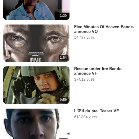
1:30
Five Minutes Of Heaven Bande-
annonce VO
14 737 vues
1:54
Rescue under fire Bande-
annonce VF
37 012 vues
0:59
L'Œil du mal Teaser VF
618 884 vues