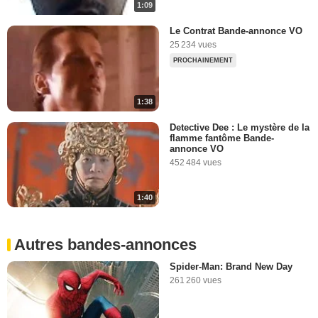
1:09
Le Contrat Bande-annonce VO
25 234 vues
PROCHAINEMENT
1:38
Detective Dee : Le mystère de la
flamme fantôme Bande-
annonce VO
452 484 vues
1:40
Autres bandes-annonces
Spider-Man: Brand New Day
261 260 vues