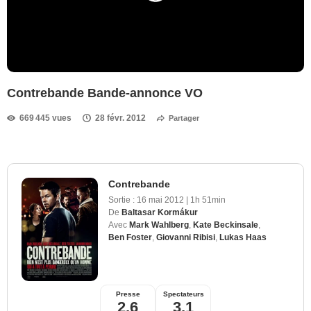
Contrebande Bande-annonce VO
669 445 vues
28 févr. 2012
Partager
Contrebande
Sortie :
16 mai 2012
|
1h 51min
De
Baltasar Kormákur
Avec
Mark Wahlberg
,
Kate Beckinsale
,
Ben Foster
,
Giovanni Ribisi
,
Lukas Haas
Presse
Spectateurs
2,6
3,1