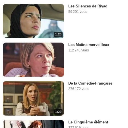
Les Silences de Riyad
59 201 vues
1:20
Les Matins merveilleux
112 240 vues
De la Comédie-Française
276 172 vues
1:29
Le Cinquième élément
377 616 vues