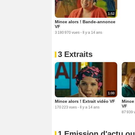
1:52
Mince alors ! Bande-annonce
VF
3 180 970 vues
-
Il y a 14 ans
3 Extraits
1:00
Mince alors ! Extrait vidéo VF
Mince 
VF
170 223 vues
-
Il y a 14 ans
87 939 
1 Emission d'actu o