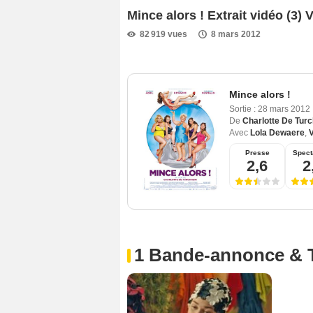
Mince alors ! Extrait vidéo (3) 
82 919 vues
8 mars 2012
Mince alors !
Sortie :
28 mars 2012
De
Charlotte De Tur
Avec
Lola Dewaere
,
V
Presse
Spect
2,6
2
1 Bande-annonce & 