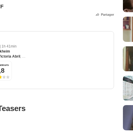
VF
Partager
|
1h 41min
ckheim
ictoria Abril
,
Catherine Hosmalin
,
Grégory Fitoussi
,
Mehdi Nebbou
ateurs
,8
Teasers