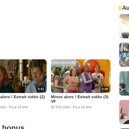
Au
VIDÉO EN COURS
0:41
0:48
alors ! Extrait vidéo (2)
Mince alors ! Extrait vidéo (3)
VF
vues
-
Il y a 14 ans
82 919 vues
-
Il y a 14 ans
u bonus