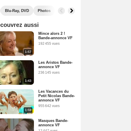
Blu-Ray, DVD
Photos
Secrets de tournage
Box Office
couvrez aussi
Mince alors 2 !
Bande-annonce VF
192 455 vues
1:57
Les Aristos Bande-
annonce VF
236 145 vues
1:43
Les Vacances du
Petit Nicolas Bande-
annonce VF
955 642 vues
1:59
Masques Bande-
annonce VF
12 447 vues