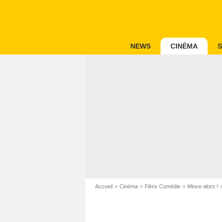
NEWS
CINÉMA
S
Accueil
Cinéma
Films Comédie
Mince alors !