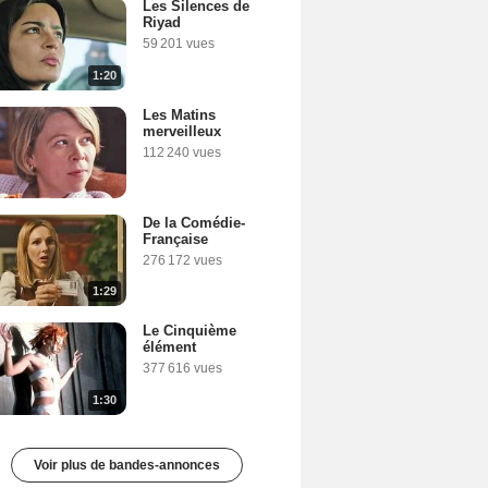
Les Silences de
Riyad
59 201 vues
1:20
Les Matins
merveilleux
112 240 vues
De la Comédie-
Française
276 172 vues
1:29
Le Cinquième
élément
377 616 vues
1:30
Voir plus de bandes-annonces