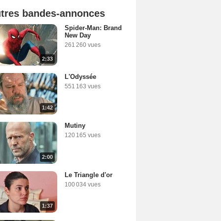
tres bandes-annonces
Spider-Man: Brand
New Day
261 260 vues
2:33
L'Odyssée
551 163 vues
1:42
Mutiny
120 165 vues
2:00
Le Triangle d'or
100 034 vues
1:37