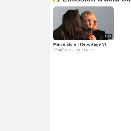
1:23
Mince alors ! Reportage VF
23 467 vues
-
Il y a 14 ans