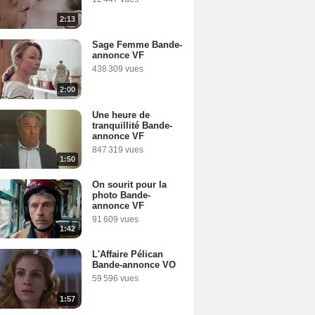
2:13
Sage Femme Bande-
annonce VF
438 309 vues
2:00
Une heure de
tranquillité Bande-
annonce VF
847 319 vues
1:50
On sourit pour la
photo Bande-
annonce VF
91 609 vues
1:42
L'Affaire Pélican
Bande-annonce VO
59 596 vues
1:57