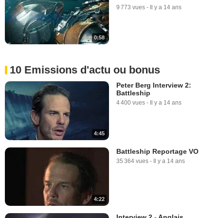
9 773 vues
-
Il y a 14 ans
0:58
10 Emissions d'actu ou bonus
Peter Berg Interview 2:
Battleship
4 400 vues
-
Il y a 14 ans
4:45
Battleship Reportage VO
35 364 vues
-
Il y a 14 ans
4:22
Interview 2 - Anglais