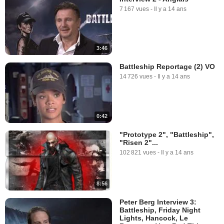
7 167 vues
-
Il y a 14 ans
3:46
Battleship Reportage (2) VO
14 726 vues
-
Il y a 14 ans
0:42
"Prototype 2", "Battleship",
"Risen 2"...
102 821 vues
-
Il y a 14 ans
8:56
Peter Berg Interview 3:
Battleship, Friday Night
Lights, Hancock, Le