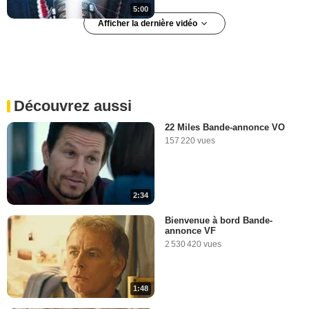
5:00
Afficher la dernière vidéo
Jeudi 2 février 2012
237 478 vues
-
Il y a 14 ans
Découvrez aussi
5:00
22 Miles Bande-annonce VO
157 220 vues
2:34
Bienvenue à bord Bande-
annonce VF
2 530 420 vues
1:48