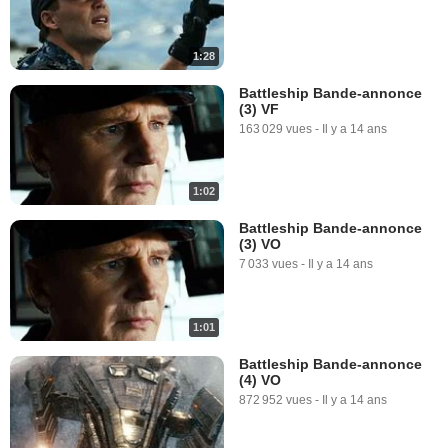
1:28
Battleship Bande-annonce
(3) VF
163 029 vues
-
Il y a 14 ans
1:02
Battleship Bande-annonce
(3) VO
7 033 vues
-
Il y a 14 ans
1:01
Battleship Bande-annonce
(4) VO
872 952 vues
-
Il y a 14 ans