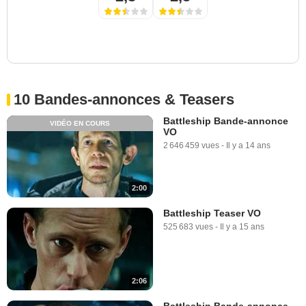
10 Bandes-annonces & Teasers
Battleship Bande-annonce
VIDÉO EN COURS
VO
2 646 459 vues
-
Il y a 14 ans
2:00
Battleship Teaser VO
525 683 vues
-
Il y a 15 ans
2:06
Battleship Bande-annonce