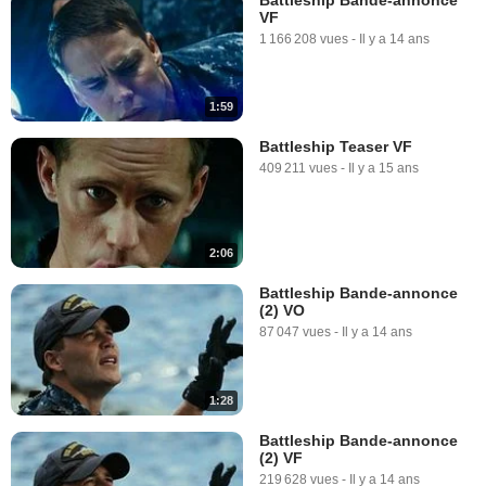
VF
1 166 208 vues
-
Il y a 14 ans
1:59
Battleship Teaser VF
409 211 vues
-
Il y a 15 ans
2:06
Battleship Bande-annonce
(2) VO
87 047 vues
-
Il y a 14 ans
1:28
Battleship Bande-annonce
(2) VF
219 628 vues
-
Il y a 14 ans