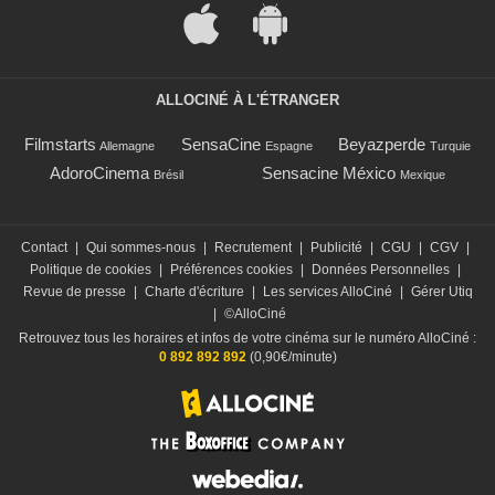
ALLOCINÉ À L'ÉTRANGER
Filmstarts
SensaCine
Beyazperde
Allemagne
Espagne
Turquie
AdoroCinema
Sensacine México
Brésil
Mexique
Contact
|
Qui sommes-nous
|
Recrutement
|
Publicité
|
CGU
|
CGV
|
Politique de cookies
|
Préférences cookies
|
Données Personnelles
|
Revue de presse
|
Charte d'écriture
|
Les services AlloCiné
|
Gérer Utiq
|
©AlloCiné
Retrouvez tous les horaires et infos de votre cinéma sur le numéro AlloCiné :
0 892 892 892
(0,90€/minute)