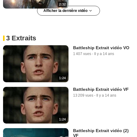
2:32
Afficher la dernière vidéo
Battleship Bande-annonce
(4) VF
588 767 vues
-
Il y a 14 ans
3 Extraits
Battleship Extrait vidéo VO
1 407 vues
-
Il y a 14 ans
2:33
1:24
Battleship Extrait vidéo VF
13 209 vues
-
Il y a 14 ans
1:24
Battleship Extrait vidéo (2)
VF