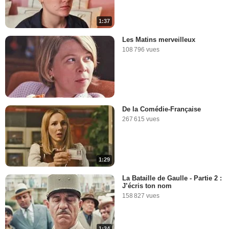
1:37
Les Matins merveilleux
108 796 vues
De la Comédie-Française
267 615 vues
1:29
La Bataille de Gaulle - Partie 2 :
J’écris ton nom
158 827 vues
1:34