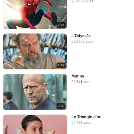
250 657 vues
2:33
L'Odyssée
529 969 vues
1:42
Mutiny
99 541 vues
2:00
Le Triangle d'or
95 723 vues