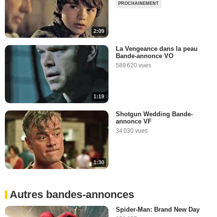
PROCHAINEMENT
2:09
La Vengeance dans la peau
Bande-annonce VO
589 620 vues
1:19
Shotgun Wedding Bande-
annonce VF
34 030 vues
1:30
Autres bandes-annonces
Spider-Man: Brand New Day