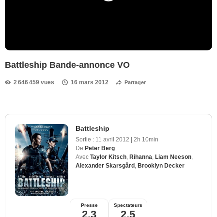
Battleship Bande-annonce VO
2 646 459 vues
16 mars 2012
Partager
Battleship
Sortie :
11 avril 2012
|
2h 10min
De
Peter Berg
Avec
Taylor Kitsch
,
Rihanna
,
Liam Neeson
,
Alexander Skarsgård
,
Brooklyn Decker
Presse
Spectateurs
2,3
2,5