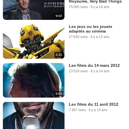
Royaume, Very Bad Things
75 085 vues
-
Il y a 14 ans
9:03
Les jeux ou les jouets
adaptés au cinéma
27 640 vues
-
Il y a 13 ans
2:33
Les films du 14 mars 2012
13 524 vues
-
Il y a 14 ans
5:03
Les films du 11 avril 2012
7 387 vues
-
Il y a 14 ans