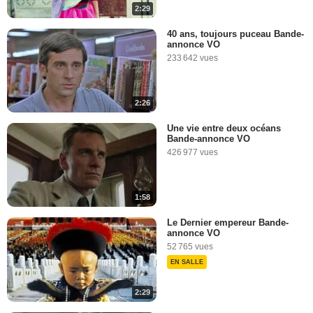
2:29
40 ans, toujours puceau Bande-
annonce VO
233 642 vues
2:26
Une vie entre deux océans
Bande-annonce VO
426 977 vues
1:58
Le Dernier empereur Bande-
annonce VO
52 765 vues
EN SALLE
2:29