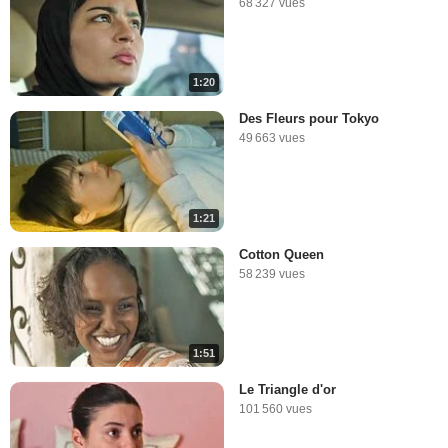
68 327 vues
1:20
Des Fleurs pour Tokyo
49 663 vues
1:21
Cotton Queen
58 239 vues
1:51
Le Triangle d'or
101 560 vues