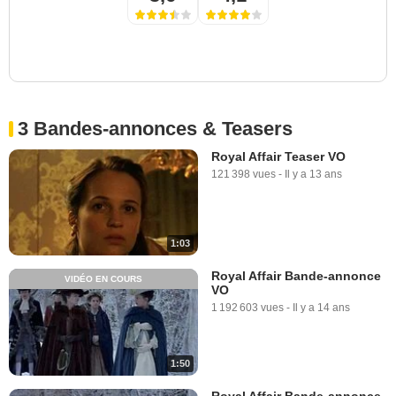
3 Bandes-annonces & Teasers
Royal Affair Teaser VO
121 398 vues
-
Il y a 13 ans
1:03
Royal Affair Bande-annonce
VIDÉO EN COURS
VO
1 192 603 vues
-
Il y a 14 ans
1:50
Royal Affair Bande-annonce