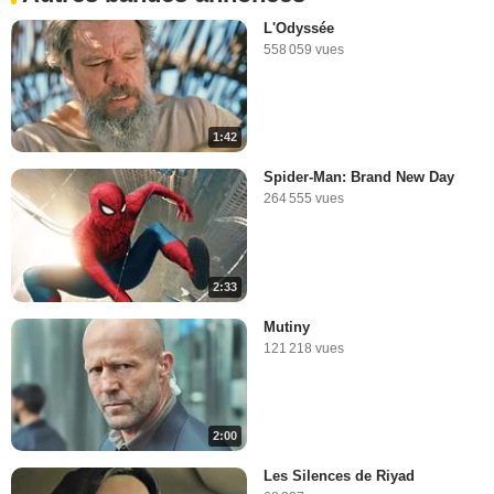
L'Odyssée
558 059 vues
1:42
Spider-Man: Brand New Day
264 555 vues
2:33
Mutiny
121 218 vues
2:00
Les Silences de Riyad