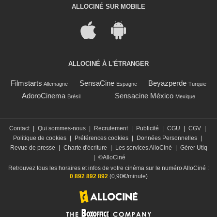
ALLOCINÉ SUR MOBILE
ALLOCINÉ À L'ÉTRANGER
Filmstarts
SensaCine
Beyazperde
Allemagne
Espagne
Turquie
AdoroCinema
Sensacine México
Brésil
Mexique
Contact
|
Qui sommes-nous
|
Recrutement
|
Publicité
|
CGU
|
CGV
|
Politique de cookies
|
Préférences cookies
|
Données Personnelles
|
Revue de presse
|
Charte d'écriture
|
Les services AlloCiné
|
Gérer Utiq
|
©AlloCiné
Retrouvez tous les horaires et infos de votre cinéma sur le numéro AlloCiné :
0 892 892 892
(0,90€/minute)