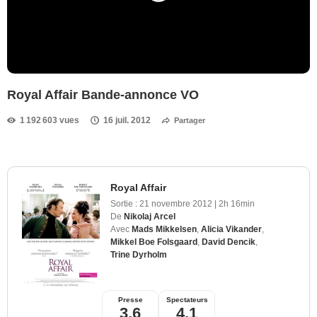
Royal Affair Bande-annonce VO
1 192 603 vues
16 juil. 2012
Partager
Royal Affair
Sortie :
21 novembre 2012
|
2h 16min
De
Nikolaj Arcel
Avec
Mads Mikkelsen
,
Alicia Vikander
,
Mikkel Boe Folsgaard
,
David Dencik
,
Trine Dyrholm
Presse
Spectateurs
3,6
4,1