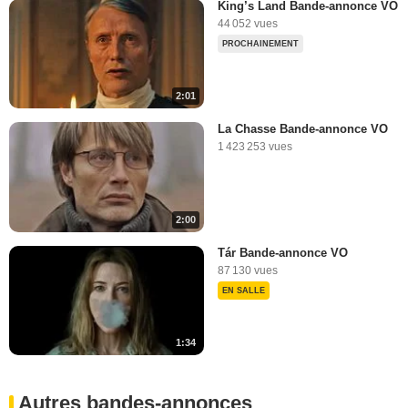
King’s Land Bande-annonce VO
44 052 vues
PROCHAINEMENT
2:01
La Chasse Bande-annonce VO
1 423 253 vues
2:00
Tár Bande-annonce VO
87 130 vues
EN SALLE
1:34
Autres bandes-annonces