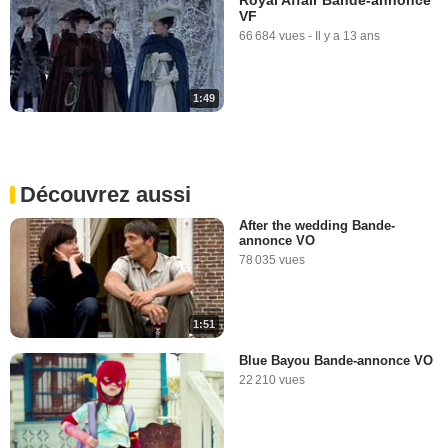
VF
66 684 vues
-
Il y a 13 ans
1:49
Découvrez aussi
After the wedding Bande-
annonce VO
78 035 vues
1:51
Blue Bayou Bande-annonce VO
22 210 vues