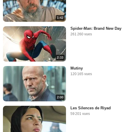
1:42
Spider-Man: Brand New Day
261 260 vues
2:33
Mutiny
120 165 vues
2:00
Les Silences de Riyad
59 201 vues