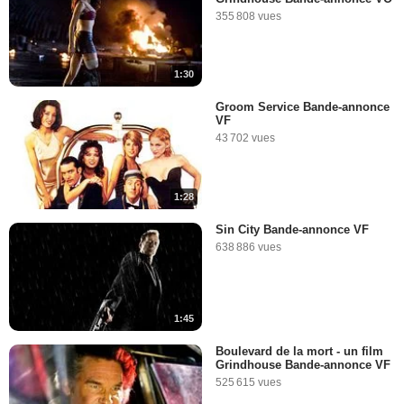
355 808 vues
1:30
Groom Service Bande-annonce
VF
43 702 vues
1:28
Sin City Bande-annonce VF
638 886 vues
1:45
Boulevard de la mort - un film
Grindhouse Bande-annonce VF
525 615 vues