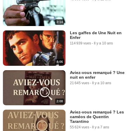
2:14
Les gaffes de Une Nuit en
Enfer
114 939 vues
-
Il y a 10 ans
4:06
Aviez-vous remarqué ? Une
nuit en enfer
21 645 vues
-
Il y a 10 ans
2:08
Aviez-vous remarqué ? Les
caméos de Quentin
Tarantino
55 624 vues
-
Il y a 7 ans