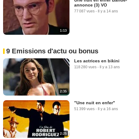
annonce (3) VO
77 087 vues
-
Il y a 14 ans
1:13
9 Emissions d'actu ou bonus
Les actrices en bikini
118 280 vues
-
Il y a 13 ans
2:35
"Une nuit en enfer"
51 399 vues
-
Il y a 16 ans
2:25