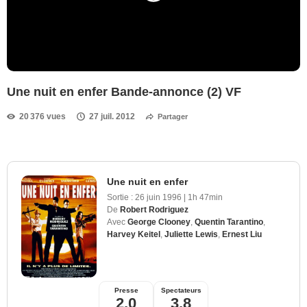
Une nuit en enfer Bande-annonce (2) VF
20 376 vues
27 juil. 2012
Partager
Une nuit en enfer
Sortie :
26 juin 1996
|
1h 47min
De
Robert Rodriguez
Avec
George Clooney
,
Quentin Tarantino
,
Harvey Keitel
,
Juliette Lewis
,
Ernest Liu
Presse
Spectateurs
2,0
3,8