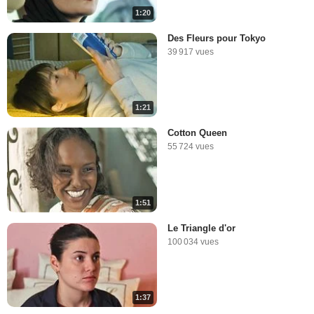
1:20
Des Fleurs pour Tokyo
39 917 vues
1:21
Cotton Queen
55 724 vues
1:51
Le Triangle d'or
100 034 vues
1:37