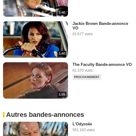
1:40
Jackie Brown Bande-annonce
VO
61 677 vues
1:40
The Faculty Bande-annonce VO
61 370 vues
PROCHAINEMENT
1:05
Autres bandes-annonces
L'Odyssée
551 163 vues