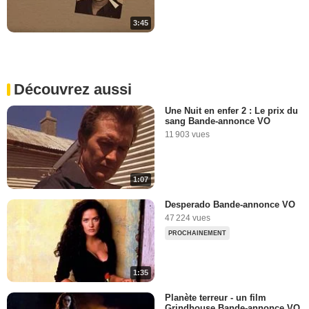
3:45
Découvrez aussi
Une Nuit en enfer 2 : Le prix du
sang Bande-annonce VO
11 903 vues
1:07
Desperado Bande-annonce VO
47 224 vues
PROCHAINEMENT
1:35
Planète terreur - un film
Grindhouse Bande-annonce VO