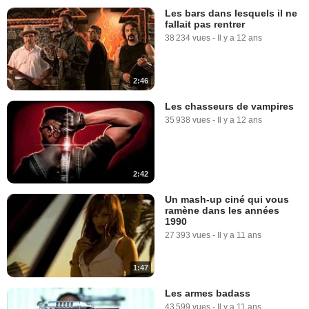
Les bars dans lesquels il ne
fallait pas rentrer
38 234 vues
-
Il y a 12 ans
2:46
Les chasseurs de vampires
35 938 vues
-
Il y a 12 ans
2:42
Un mash-up ciné qui vous
ramène dans les années
1990
27 393 vues
-
Il y a 11 ans
1:47
Les armes badass
43 599 vues
-
Il y a 11 ans