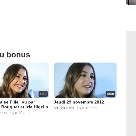
ou bonus
4:12
5:50
ise Fille" vu par
Jeudi 29 novembre 2012
 Bouquet et Izia Higelin
69 828 vues
-
Il y a 13 ans
vues
-
Il y a 13 ans