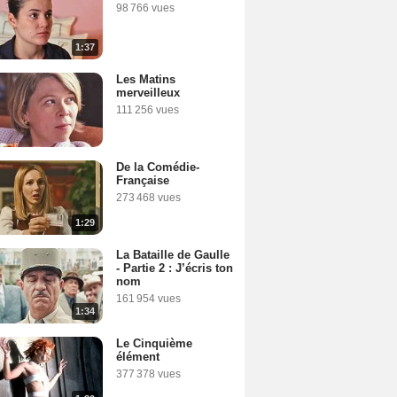
98 766 vues
1:37
Les Matins
merveilleux
111 256 vues
De la Comédie-
Française
273 468 vues
1:29
La Bataille de Gaulle
- Partie 2 : J’écris ton
nom
161 954 vues
1:34
Le Cinquième
élément
377 378 vues