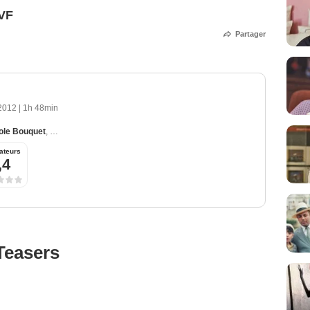
 VF
Partager
 2012
|
1h 48min
ole Bouquet
,
Bob Geldof
,
Arthur Dupont
,
Joana Preiss
ateurs
,4
Teasers