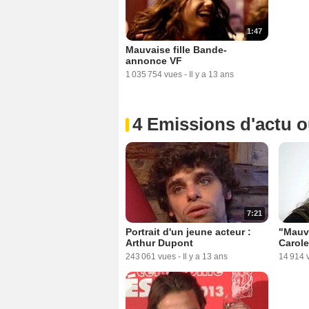
1:47
Mauvaise fille Bande-
annonce VF
1 035 754 vues
-
Il y a 13 ans
4 Emissions d'actu 
7:21
Portrait d'un jeune acteur :
"Mauva
Arthur Dupont
Carole
243 061 vues
-
Il y a 13 ans
14 914 