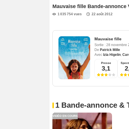
Mauvaise fille Bande-annonce
1 035 754 vues
22 août 2012
Mauvaise fille
Sortie :
28 novembre
De
Patrick Mille
Avec
Izïa Higelin
,
Car
Presse
Spect
3,1
2
1 Bande-annonce & 
VIDÉO EN COURS