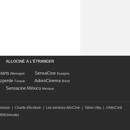
ALLOCINÉ À L'ÉTRANGER
tarts
SensaCine
Allemagne
Espagne
zperde
AdoroCinema
Turquie
Brésil
Sensacine México
Mexique
presse
|
Charte d'écriture
|
Les services AlloCiné
|
Gérer Utiq
|
©AlloCiné
,90€/minute)