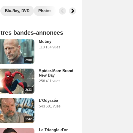
Blu-Ray, DVD
Photos
Secrets de tournage
Box Office
tres bandes-annonces
Mutiny
118 134 vues
2:00
Spider-Man: Brand
New Day
258 411 vues
2:33
L'Odyssée
543 601 vues
1:42
Le Triangle d'or